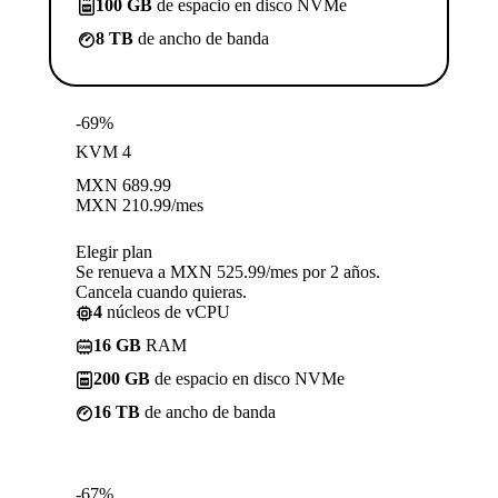
100 GB
de espacio en disco NVMe
8 TB
de ancho de banda
-69%
KVM 4
MXN
689.99
MXN
210.99
/mes
Elegir plan
Se renueva a MXN 525.99/mes por 2 años.
Cancela cuando quieras.
4
núcleos de vCPU
16 GB
RAM
200 GB
de espacio en disco NVMe
16 TB
de ancho de banda
-67%