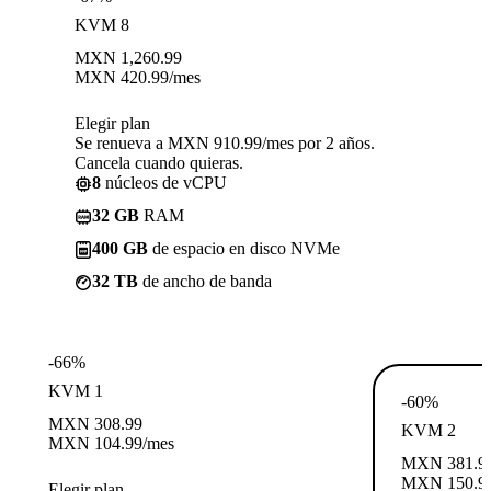
KVM 8
MXN
1,260.99
MXN
420.99
/mes
Elegir plan
Se renueva a MXN 910.99/mes por 2 años.
Cancela cuando quieras.
8
núcleos de vCPU
32 GB
RAM
400 GB
de espacio en disco NVMe
32 TB
de ancho de banda
-66%
KVM 1
-60%
MXN
308.99
KVM 2
MXN
104.99
/mes
MXN
381.9
MXN
150.9
Elegir plan