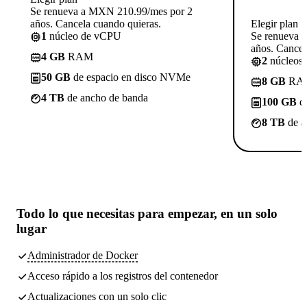
Se renueva a MXN 210.99/mes por 2
años. Cancela cuando quieras.
Elegir plan
1
núcleo de vCPU
Se renueva 
años. Cancel
4 GB
RAM
2
núcleos
50 GB
de espacio en disco NVMe
8 GB
RA
4 TB
de ancho de banda
100 GB
de
8 TB
de a
Todo lo que necesitas
para empezar, en un solo
lugar
Administrador de Docker
Acceso rápido a los registros del contenedor
Actualizaciones con un solo clic