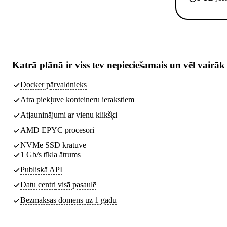
Katrā plānā ir
viss tev nepieciešamais
un vēl vairāk
Docker pārvaldnieks
Ātra piekļuve konteineru ierakstiem
Atjauninājumi ar vienu klikšķi
AMD EPYC procesori
NVMe SSD krātuve
1 Gb/s tīkla ātrums
Publiskā API
Datu centri
visā pasaulē
Bezmaksas domēns uz 1 gadu