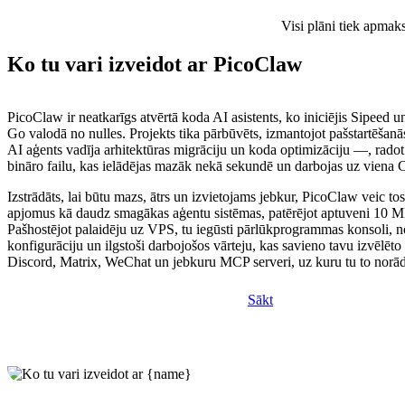
Visi plāni tiek apmak
Ko tu vari izveidot ar PicoClaw
PicoClaw ir neatkarīgs atvērtā koda AI asistents, ko iniciējis Sipeed un
Go valodā no nulles. Projekts tika pārbūvēts, izmantojot pašstartēšan
AI aģents vadīja arhitektūras migrāciju un koda optimizāciju —, radot
bināro failu, kas ielādējas mazāk nekā sekundē un darbojas uz viena
Izstrādāts, lai būtu mazs, ātrs un izvietojams jebkur, PicoClaw veic to
apjomus kā daudz smagākas aģentu sistēmas, patērējot aptuveni 10
Pašhostējot palaidēju uz VPS, tu iegūsti pārlūkprogrammas konsoli, n
konfigurāciju un ilgstoši darbojošos vārteju, kas savieno tavu izvēlē
Discord, Matrix, WeChat un jebkuru MCP serveri, uz kuru tu to norād
Sākt