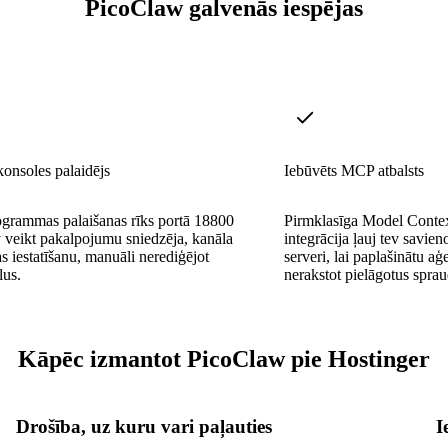
PicoClaw galvenās iespējas
onsoles palaidējs
Iebūvēts MCP atbalsts
ogrammas palaišanas rīks portā 18800
Pirmklasīga Model Contex
v veikt pakalpojumu sniedzēja, kanāla
integrācija ļauj tev savi
as iestatīšanu, manuāli nerediģējot
serveri, lai paplašinātu aģ
lus.
nerakstot pielāgotus spra
Kāpēc izmantot PicoClaw pie Hostinger
Drošība, uz kuru vari paļauties
I