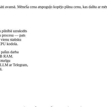
sāti avansā. Mēneša cena atspoguļo kopējo plāna cenu, kas dalīta ar mēn
 pilnībā uzrakstīts
ās procesu — pats
 vienu statisku
 CPU kodola.
s pašus darba
 MB RAM.
oturīgu
to LLM ar Telegram,
i.