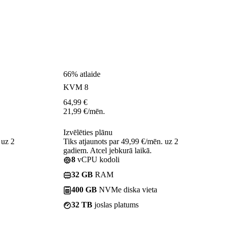
66% atlaide
KVM 8
64,99
€
21,99
€
/mēn.
Izvēlēties plānu
 uz 2
Tiks atjaunots par 49,99 €/mēn. uz 2
gadiem. Atcel jebkurā laikā.
8
vCPU kodoli
32 GB
RAM
400 GB
NVMe diska vieta
32 TB
joslas platums