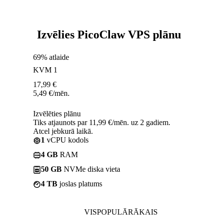
Izvēlies PicoClaw VPS plānu
69% atlaide
KVM 1
17,99
€
5,49
€
/mēn.
Izvēlēties plānu
Tiks atjaunots par 11,99 €/mēn. uz 2 gadiem.
Atcel jebkurā laikā.
1
vCPU kodols
4 GB
RAM
50 GB
NVMe diska vieta
4 TB
joslas platums
VISPOPULĀRĀKAIS