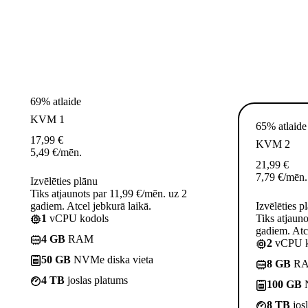
69% atlaide
KVM 1
65% atlaide
17,99
€
KVM 2
5,49
€
/mēn.
21,99
€
7,79
€
/mēn.
Izvēlēties plānu
Tiks atjaunots par 11,99 €/mēn. uz 2
gadiem. Atcel jebkurā laikā.
Izvēlēties p
1
vCPU kodols
Tiks atjaun
gadiem. Atce
4 GB
RAM
2
vCPU k
50 GB
NVMe diska vieta
8 GB
R
4 TB
joslas platums
100 GB
N
8 TB
jos