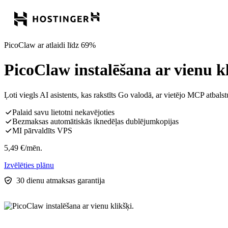
PicoClaw ar atlaidi līdz 69%
PicoClaw instalēšana ar vienu kl
Ļoti viegls AI asistents, kas rakstīts Go valodā, ar vietējo MCP atb
Palaid savu lietotni nekavējoties
Bezmaksas automātiskās iknedēļas dublējumkopijas
MI pārvaldīts VPS
5,49
€
/mēn.
Izvēlēties plānu
30 dienu atmaksas garantija