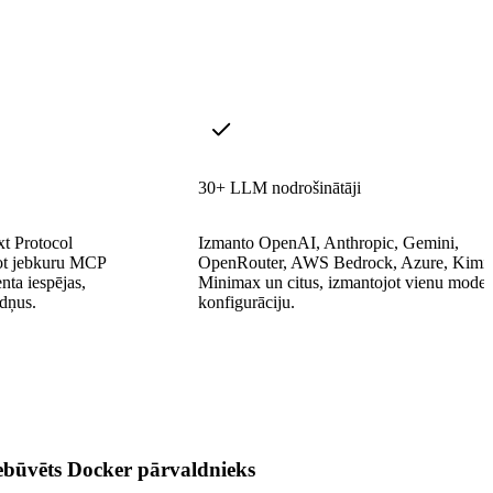
30+ LLM nodrošinātāji
t Protocol
Izmanto OpenAI, Anthropic, Gemini,
enot jebkuru MCP
OpenRouter, AWS Bedrock, Azure, Kimi,
enta iespējas,
Minimax un citus, izmantojot vienu model_
udņus.
konfigurāciju.
ebūvēts Docker pārvaldnieks