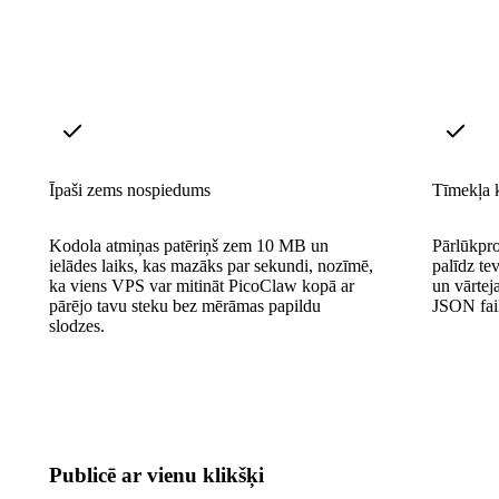
Īpaši zems nospiedums
Tīmekļa k
Kodola atmiņas patēriņš zem 10 MB un
Pārlūkpr
ielādes laiks, kas mazāks par sekundi, nozīmē,
palīdz te
ka viens VPS var mitināt PicoClaw kopā ar
un vārtej
pārējo tavu steku bez mērāmas papildu
JSON fai
slodzes.
Publicē ar vienu klikšķi