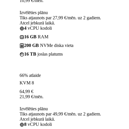
10,99
€
/mēn.
Izvēlēties plānu
Tiks atjaunots par 27,99 €/mēn. uz 2 gadiem.
Atcel jebkurā laikā.
4
vCPU kodoli
16 GB
RAM
200 GB
NVMe diska vieta
16 TB
joslas platums
66% atlaide
KVM 8
64,99
€
21,99
€
/mēn.
Izvēlēties plānu
Tiks atjaunots par 49,99 €/mēn. uz 2 gadiem.
Atcel jebkurā laikā.
8
vCPU kodoli