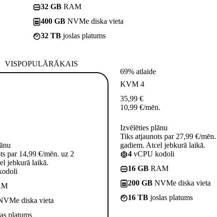
32 GB
RAM
400 GB
NVMe diska vieta
32 TB
joslas platums
VISPOPULĀRĀKAIS
69% atlaide
KVM 4
35,99
€
10,99
€
/mēn.
Izvēlēties plānu
Tiks atjaunots par 27,99 €/mēn.
lānu
gadiem. Atcel jebkurā laikā.
ots par 14,99 €/mēn. uz 2
4
vCPU kodoli
l jebkurā laikā.
16 GB
RAM
odoli
200 GB
NVMe diska vieta
AM
16 TB
joslas platums
VMe diska vieta
las platums