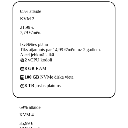
65% atlaide
KVM 2
21,99
€
7,79
€
/mēn.
Izvēlēties plānu
Tiks atjaunots par 14,99 €/mēn. uz 2 gadiem.
Atcel jebkurā laikā.
2
vCPU kodoli
8 GB
RAM
100 GB
NVMe diska vieta
8 TB
joslas platums
69% atlaide
KVM 4
35,99
€