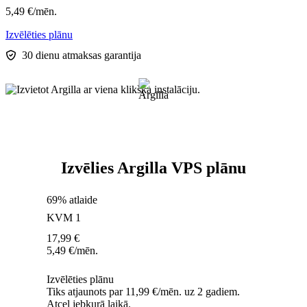
5,49
€
/mēn.
Izvēlēties plānu
30 dienu atmaksas garantija
Izvēlies Argilla VPS plānu
69% atlaide
KVM 1
17,99
€
5,49
€
/mēn.
Izvēlēties plānu
Tiks atjaunots par 11,99 €/mēn. uz 2 gadiem.
Atcel jebkurā laikā.