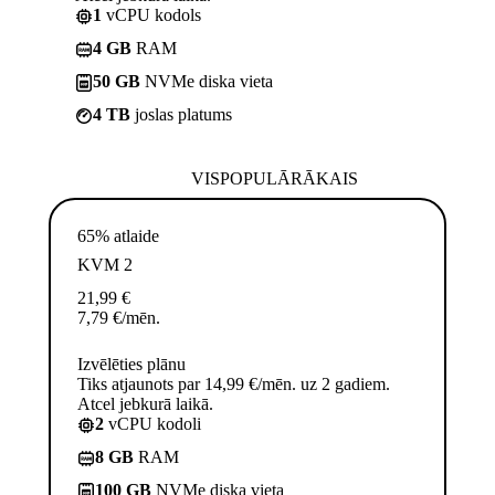
1
vCPU kodols
4 GB
RAM
50 GB
NVMe diska vieta
4 TB
joslas platums
VISPOPULĀRĀKAIS
65% atlaide
KVM 2
21,99
€
7,79
€
/mēn.
Izvēlēties plānu
Tiks atjaunots par 14,99 €/mēn. uz 2 gadiem.
Atcel jebkurā laikā.
2
vCPU kodoli
8 GB
RAM
100 GB
NVMe diska vieta