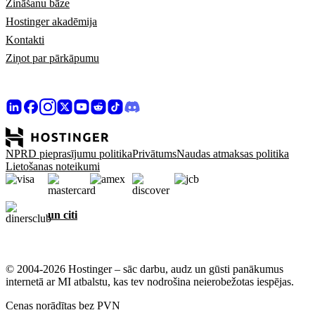
Zināšanu bāze
Hostinger akadēmija
Kontakti
Ziņot par pārkāpumu
NPRD pieprasījumu politika
Privātums
Naudas atmaksas politika
Lietošanas noteikumi
un citi
© 2004-2026 Hostinger – sāc darbu, audz un gūsti panākumus
internetā ar MI atbalstu, kas tev nodrošina neierobežotas iespējas.
Cenas norādītas bez PVN