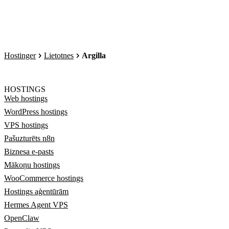
Hostinger
Lietotnes
Argilla
HOSTINGS
Web hostings
WordPress hostings
VPS hostings
Pašuzturēts n8n
Biznesa e-pasts
Mākoņu hostings
WooCommerce hostings
Hostings aģentūrām
Hermes Agent VPS
OpenClaw