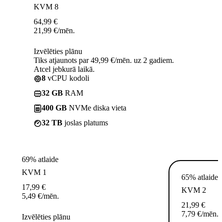
KVM 8
64,99
€
21,99
€
/mēn.
Izvēlēties plānu
Tiks atjaunots par 49,99 €/mēn. uz 2 gadiem.
Atcel jebkurā laikā.
8
vCPU kodoli
32 GB
RAM
400 GB
NVMe diska vieta
32 TB
joslas platums
69% atlaide
KVM 1
65% atlaide
17,99
€
KVM 2
5,49
€
/mēn.
21,99
€
7,79
€
/mēn.
Izvēlēties plānu