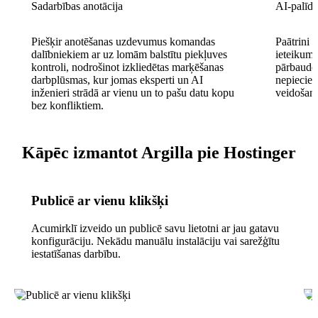
Sadarbības anotācija
AI-palīd
Piešķir anotēšanas uzdevumus komandas
Paātrini 
dalībniekiem ar uz lomām balstītu piekļuves
ieteikumi
kontroli, nodrošinot izkliedētas marķēšanas
pārbaudē
darbplūsmas, kur jomas eksperti un AI
nepiecieš
inženieri strādā ar vienu un to pašu datu kopu
veidošana
bez konfliktiem.
Kāpēc izmantot Argilla pie Hostinger
Publicē ar vienu klikšķi
Acumirklī izveido un publicē savu lietotni ar jau gatavu
konfigurāciju. Nekādu manuālu instalāciju vai sarežģītu
iestatīšanas darbību.