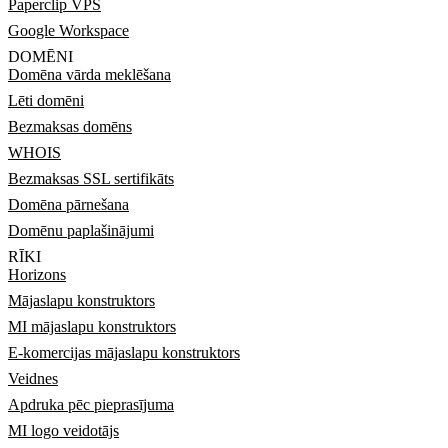
Paperclip VPS
Google Workspace
DOMĒNI
Domēna vārda meklēšana
Lēti domēni
Bezmaksas domēns
WHOIS
Bezmaksas SSL sertifikāts
Domēna pārnešana
Domēnu paplašinājumi
RĪKI
Horizons
Mājaslapu konstruktors
MI mājaslapu konstruktors
E-komercijas mājaslapu konstruktors
Veidnes
Apdruka pēc pieprasījuma
MI logo veidotājs