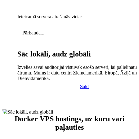
Ieteicamā servera atrašanās vieta:
Pārbauda...
Sāc lokāli, audz globāli
Izvēlies savai auditorijai vistuvāk esošo serveri, lai palielinātu 
ātrumu. Mums ir datu centri Ziemeļamerikā, Eiropā, Āzijā un
Dienvidamerikā.
Sākt
Docker VPS hostings, uz kuru vari
paļauties