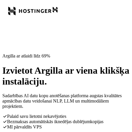
Argilla ar atlaidi līdz 69%
Izvietot Argilla ar viena klikšķa
instalāciju.
Sadarbības AI datu kopu anotēšanas platforma augstas kvalitātes
apmācības datu veidošanai NLP, LLM un multimodāliem
projektiem.
Palaid savu lietotni nekavējoties
Bezmaksas automātiskās iknedēļas dublējumkopijas
MI pārvaldīts VPS