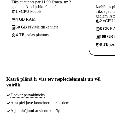
Tiks atjaunots par 11,99 €/mēn. uz 2
gadiem. Atcel jebkurā laikā.
Izvēlēties pl
1
vCPU kodols
Tiks atjauno
gadiem. Atcel
4 GB
RAM
2
vCPU ko
50 GB
NVMe diska vieta
8 GB
RA
4 TB
joslas platums
100 GB
NV
8 TB
josl
Katrā plānā ir
viss tev nepieciešamais
un vēl
vairāk
Docker pārvaldnieks
Ātra piekļuve konteineru ierakstiem
Atjauninājumi ar vienu klikšķi