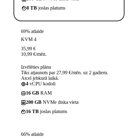
8 TB
joslas platums
69% atlaide
KVM 4
35,99
€
10,99
€
/mēn.
Izvēlēties plānu
Tiks atjaunots par 27,99 €/mēn. uz 2 gadiem.
Atcel jebkurā laikā.
4
vCPU kodoli
16 GB
RAM
200 GB
NVMe diska vieta
16 TB
joslas platums
66% atlaide