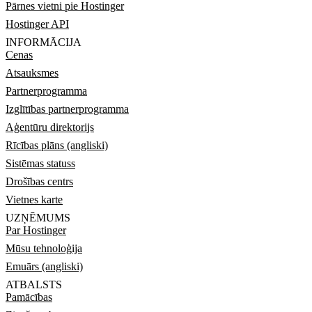
Pārnes vietni pie Hostinger
Hostinger API
INFORMĀCIJA
Cenas
Atsauksmes
Partnerprogramma
Izglītības partnerprogramma
Aģentūru direktorijs
Rīcības plāns (angliski)
Sistēmas statuss
Drošības centrs
Vietnes karte
UZŅĒMUMS
Par Hostinger
Mūsu tehnoloģija
Emuārs (angliski)
ATBALSTS
Pamācības