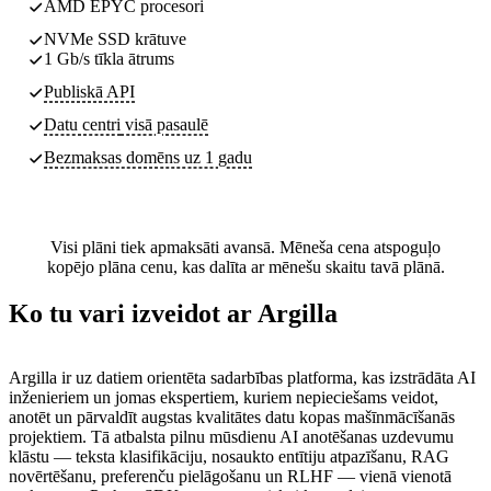
AMD EPYC procesori
NVMe SSD krātuve
1 Gb/s tīkla ātrums
Publiskā API
Datu centri
visā pasaulē
Bezmaksas domēns uz 1 gadu
Visi plāni tiek apmaksāti avansā. Mēneša cena atspoguļo
kopējo plāna cenu, kas dalīta ar mēnešu skaitu tavā plānā.
Ko tu vari izveidot ar Argilla
Argilla ir uz datiem orientēta sadarbības platforma, kas izstrādāta AI
inženieriem un jomas ekspertiem, kuriem nepieciešams veidot,
anotēt un pārvaldīt augstas kvalitātes datu kopas mašīnmācīšanās
projektiem. Tā atbalsta pilnu mūsdienu AI anotēšanas uzdevumu
klāstu — teksta klasifikāciju, nosaukto entītiju atpazīšanu, RAG
novērtēšanu, preferenču pielāgošanu un RLHF — vienā vienotā