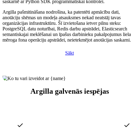
saskarnē ar Python SDK programmatiskai kontrolei.
Argilla pašmitināšana nodrošina, ka patentēti apmācību dati,
anotāciju shēmas un modeļa atsauksmes nekad neatstāj tavas
organizācijas infrastruktūru. Šī izvietošana ietver pilnu steku:
PostgreSQL datu noturībai, Redis darbu apstrādei, Elasticsearch
semantiskajai meklēšanai un īpašus darbinieku pakalpojumus liela
mēroga fona operāciju apstrādei, neietekmējot anotācijas saskarni.
Sākt
Argilla galvenās iespējas