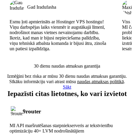
Gad Iradufasha
Esmu ļoti apmierināts ar Hostinger VPS hostingu!
Viss n
Viņu darbspējas laiks vienmēr ir augstākajā līmenī,
MI čat
nodrošinot manas vietnes nevainojamu darbību.
problē
Ikreiz, kad man ir bijusi nepieciešama palīdzība,
lieki
viņu tehniskā atbalsta komanda ir bijusi ātra, zinoša
izstrā
un patiesi izpalīdzīga.
iesais
30 dienu naudas atmaksas garantija
Izmēģini bez riska ar mūsu 30 dienu naudas atmaksas garantiju.
Sīkāku informāciju vari atrast mūsu
naudas atmaksas politikā
.
Sākt
Iepazīsti citas lietotnes, ko vari izvietot
9router
MI API maršrutēšanas starpniekserveris ar tekstvienību
optimizāciju 40+ LVM nodrošinātājiem