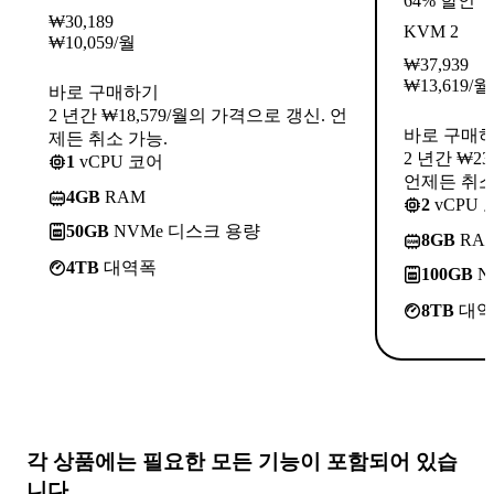
64% 할인
₩
30,189
KVM 2
₩
10,059
/월
₩
37,939
₩
13,619
/월
바로 구매하기
2 년간 ₩18,579/월의 가격으로 갱신. 언
바로 구매
제든 취소 가능.
2 년간 ₩2
1
vCPU 코어
언제든 취소
4GB
RAM
2
vCPU 
50GB
NVMe 디스크 용량
8GB
RA
4TB
대역폭
100GB
N
8TB
대역
각 상품에는
필요한 모든 기능
이 포함되어 있습
니다