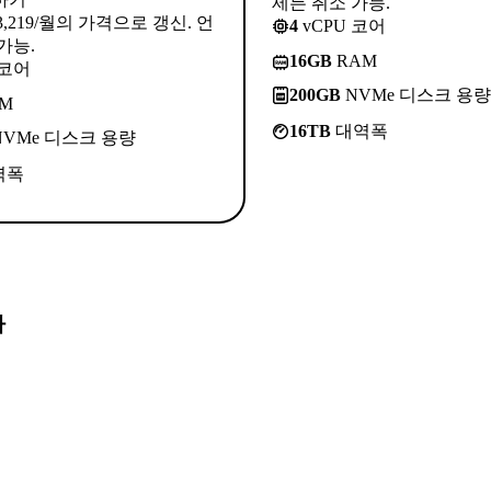
제든 취소 가능.
3,219/월의 가격으로 갱신. 언
4
vCPU 코어
가능.
16GB
RAM
 코어
200GB
NVMe 디스크 용량
M
16TB
대역폭
VMe 디스크 용량
역폭
다