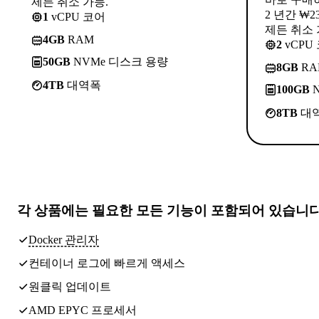
제든 취소 가능.
2 년간 ₩2
1
vCPU 코어
제든 취소 
4GB
RAM
2
vCPU
50GB
NVMe 디스크 용량
8GB
RA
4TB
대역폭
100GB
N
8TB
대
각 상품에는
필요한 모든 기능
이 포함되어 있습니
Docker 관리자
컨테이너 로그에 빠르게 액세스
원클릭 업데이트
AMD EPYC 프로세서