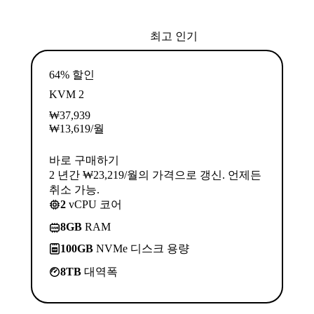
최고 인기
64% 할인
KVM 2
₩
37,939
₩
13,619
/월
바로 구매하기
2 년간 ₩23,219/월의 가격으로 갱신. 언제든
취소 가능.
2
vCPU 코어
8GB
RAM
100GB
NVMe 디스크 용량
8TB
대역폭