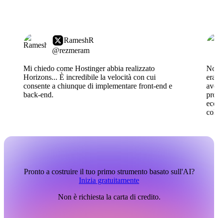
RameshR
@rezmeram
Mi chiedo come Hostinger abbia realizzato
Non
Horizons... È incredibile la velocità con cui
era
consente a chiunque di implementare front-end e
ave
back-end.
pro
ecco
col
Pronto a costruire il tuo primo strumento basato sull'AI?
Inizia gratuitamente
Non è richiesta la carta di credito.