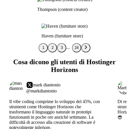
Thompson (content creator)
Haven (furniture store)
1
2
3
24
Cosa dicono gli utenti di Hostinger
Horizons
mark diantonio
@markdiantonio
Il vibe coding comprime lo sviluppo del 45%, con
Di rec
strumenti come Hostinger Horizons che
strume
trasformano il linguaggio naturale in prototipi
Horizo
funzionanti in poche ore anziché settimane. La
😎
difficoltà di accesso alla creazione di software è
notevolmente inferiore.