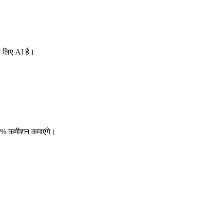
े लिए AI है।
 20% कमीशन कमाएंगे।