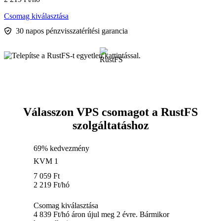
Csomag kiválasztása
30 napos pénzvisszatérítési garancia
Válasszon VPS csomagot a RustFS
szolgáltatáshoz
69% kedvezmény
KVM 1
7 059
Ft
2 219
Ft
/hó
Csomag kiválasztása
4 839 Ft/hó áron újul meg 2 évre. Bármikor