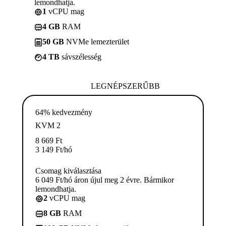
lemondhatja.
1
vCPU mag
4 GB
RAM
50 GB
NVMe lemezterület
4 TB
sávszélesség
LEGNÉPSZERŰBB
64% kedvezmény
KVM 2
8 669
Ft
3 149
Ft
/hó
Csomag kiválasztása
6 049 Ft/hó áron újul meg 2 évre. Bármikor
lemondhatja.
2
vCPU mag
8 GB
RAM