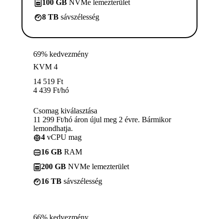
100 GB
NVMe lemezterület
8 TB
sávszélesség
69% kedvezmény
KVM 4
14 519
Ft
4 439
Ft
/hó
Csomag kiválasztása
11 299 Ft/hó áron újul meg 2 évre. Bármikor
lemondhatja.
4
vCPU mag
16 GB
RAM
200 GB
NVMe lemezterület
16 TB
sávszélesség
66% kedvezmény