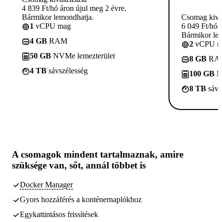
4 839 Ft/hó áron újul meg 2 évre.
Bármikor lemondhatja.
Csomag kivá
1
vCPU mag
6 049 Ft/hó 
Bármikor le
4 GB
RAM
2
vCPU m
50 GB
NVMe lemezterület
8 GB
RA
4 TB
sávszélesség
100 GB
N
8 TB
sávs
A csomagok
mindent tartalmaznak, amire
szüksége van,
sőt, annál többet is
Docker Manager
Gyors hozzáférés a konténernaplókhoz
Egykattintásos frissítések