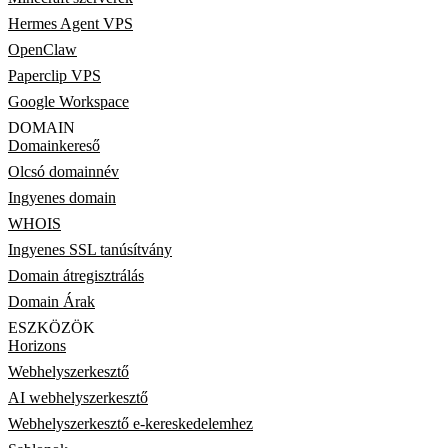
Hermes Agent VPS
OpenClaw
Paperclip VPS
Google Workspace
DOMAIN
Domainkereső
Olcsó domainnév
Ingyenes domain
WHOIS
Ingyenes SSL tanúsítvány
Domain átregisztrálás
Domain Árak
ESZKÖZÖK
Horizons
Webhelyszerkesztő
AI webhelyszerkesztő
Webhelyszerkesztő e-kereskedelemhez