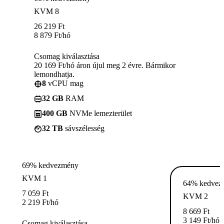
KVM 8
26 219
Ft
8 879
Ft
/hó
Csomag kiválasztása
20 169 Ft/hó áron újul meg 2 évre. Bármikor
lemondhatja.
8
vCPU mag
32 GB
RAM
400 GB
NVMe lemezterület
32 TB
sávszélesség
69% kedvezmény
KVM 1
64% kedvez
7 059
Ft
KVM 2
2 219
Ft
/hó
8 669
Ft
3 149
Ft
/hó
Csomag kiválasztása