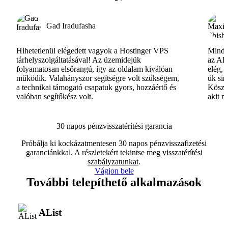
Gad Iradufasha
Hihetetlenül elégedett vagyok a Hostinger VPS
Minde
tárhelyszolgáltatásával! Az üzemidejük
az AI-
folyamatosan elsőrangú, így az oldalam kiválóan
elég, 
működik. Valahányszor segítségre volt szükségem,
ük si
a technikai támogató csapatuk gyors, hozzáértő és
Köszö
valóban segítőkész volt.
akit m
30 napos pénzvisszatérítési garancia
Próbálja ki kockázatmentesen 30 napos pénzvisszafizetési
garanciánkkal. A részletekért tekintse meg
visszatérítési
szabályzatunkat
.
Vágjon bele
További telepíthető alkalmazások
AList