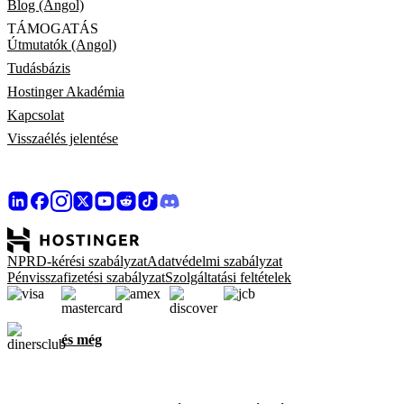
Blog (Angol)
TÁMOGATÁS
Útmutatók (Angol)
Tudásbázis
Hostinger Akadémia
Kapcsolat
Visszaélés jelentése
NPRD-kérési szabályzat
Adatvédelmi szabályzat
Pénvisszafizetési szabályzat
Szolgáltatási feltételek
és még