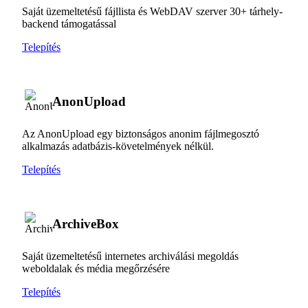
Saját üzemeltetésű fájllista és WebDAV szerver 30+ tárhely-
backend támogatással
Telepítés
AnonUpload
Az AnonUpload egy biztonságos anonim fájlmegosztó
alkalmazás adatbázis-követelmények nélkül.
Telepítés
ArchiveBox
Saját üzemeltetésű internetes archiválási megoldás
weboldalak és média megőrzésére
Telepítés