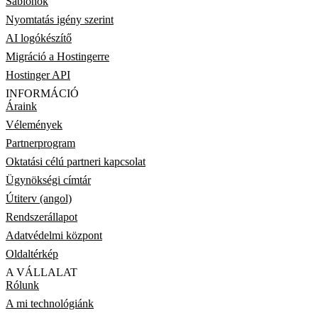
Sablonok
Nyomtatás igény szerint
AI logókészítő
Migráció a Hostingerre
Hostinger API
INFORMÁCIÓ
Áraink
Vélemények
Partnerprogram
Oktatási célú partneri kapcsolat
Ügynökségi címtár
Útiterv (angol)
Rendszerállapot
Adatvédelmi központ
Oldaltérkép
A VÁLLALAT
Rólunk
A mi technológiánk