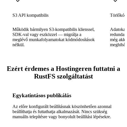
S3 API kompatibilis
Törlőkód
Működik bármilyen S3-kompatibilis klienssel,
Adatokat 
SDK-val vagy eszközzel — migrálja a
redundanc
meglévő munkafolyamatokat kódmódosítások
még akkor
nélkül.
meghibás
Ezért érdemes a Hostingeren futtatni a
RustFS szolgáltatást
Egykatintásos publikálás
Az előre konfigurált beállításnak köszönhetően azonnal
beállíthatja és futtathatja alkalmazását. Nincs szükség
manuális telepítésre vagy bonyolult beállítási lépésekre.