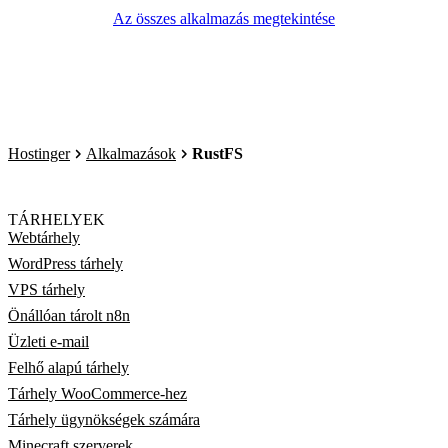
Az összes alkalmazás megtekintése
Hostinger
Alkalmazások
RustFS
TÁRHELYEK
Webtárhely
WordPress tárhely
VPS tárhely
Önállóan tárolt n8n
Üzleti e-mail
Felhő alapú tárhely
Tárhely WooCommerce-hez
Tárhely ügynökségek számára
Minecraft szerverek