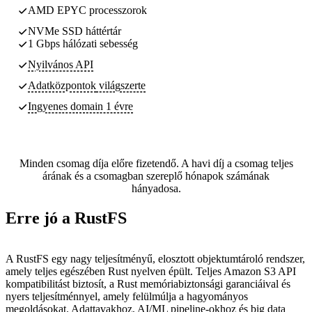
AMD EPYC processzorok
NVMe SSD háttértár
1 Gbps hálózati sebesség
Nyilvános API
Adatközpontok
világszerte
Ingyenes domain 1 évre
Minden csomag díja előre fizetendő. A havi díj a csomag teljes
árának és a csomagban szereplő hónapok számának
hányadosa.
Erre jó a RustFS
A RustFS egy nagy teljesítményű, elosztott objektumtároló rendszer,
amely teljes egészében Rust nyelven épült. Teljes Amazon S3 API
kompatibilitást biztosít, a Rust memóriabiztonsági garanciáival és
nyers teljesítménnyel, amely felülmúlja a hagyományos
megoldásokat. Adattavakhoz, AI/ML pipeline-okhoz és big data