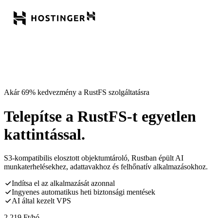
Akár 69% kedvezmény a RustFS szolgáltatásra
Telepítse a RustFS-t egyetlen
kattintással.
S3-kompatibilis elosztott objektumtároló, Rustban épült AI
munkaterhelésekhez, adattavakhoz és felhőnatív alkalmazásokhoz.
Indítsa el az alkalmazását azonnal
Ingyenes automatikus heti biztonsági mentések
AI által kezelt VPS
2 219
Ft
/hó