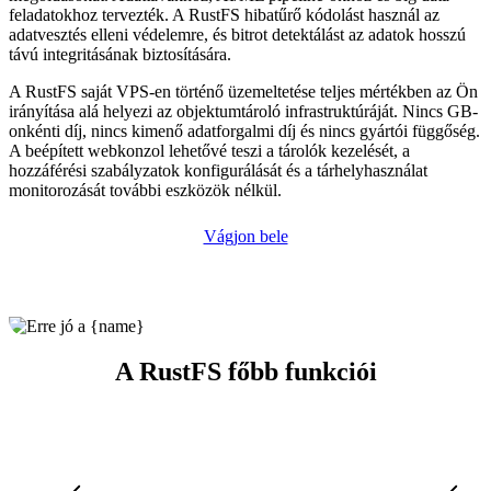
feladatokhoz tervezték. A RustFS hibatűrő kódolást használ az
adatvesztés elleni védelemre, és bitrot detektálást az adatok hosszú
távú integritásának biztosítására.
A RustFS saját VPS-en történő üzemeltetése teljes mértékben az Ön
irányítása alá helyezi az objektumtároló infrastruktúráját. Nincs GB-
onkénti díj, nincs kimenő adatforgalmi díj és nincs gyártói függőség.
A beépített webkonzol lehetővé teszi a tárolók kezelését, a
hozzáférési szabályzatok konfigurálását és a tárhelyhasználat
monitorozását további eszközök nélkül.
Vágjon bele
A RustFS főbb funkciói