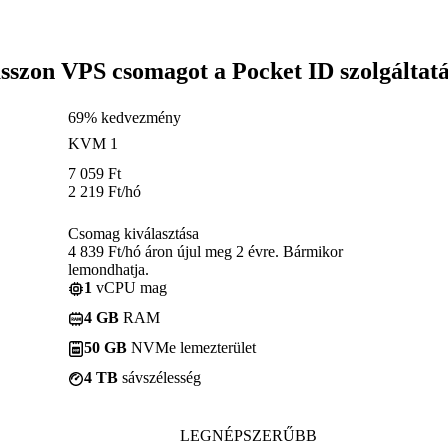
sszon VPS csomagot a Pocket ID szolgáltat
69% kedvezmény
KVM 1
7 059
Ft
2 219
Ft
/hó
Csomag kiválasztása
4 839 Ft/hó áron újul meg 2 évre. Bármikor
lemondhatja.
1
vCPU mag
4 GB
RAM
50 GB
NVMe lemezterület
4 TB
sávszélesség
LEGNÉPSZERŰBB