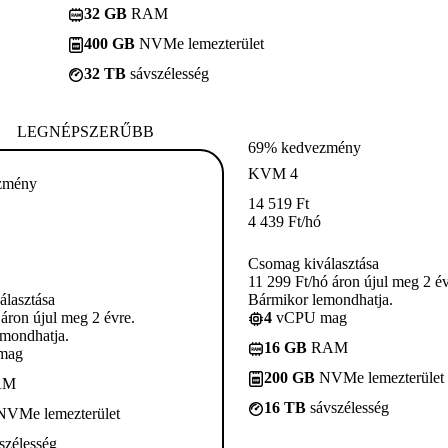
32 GB
RAM
400 GB
NVMe lemezterület
32 TB
sávszélesség
LEGNÉPSZERŰBB
69% kedvezmény
KVM 4
zmény
14 519
Ft
4 439
Ft
/hó
Csomag kiválasztása
11 299 Ft/hó áron újul meg 2 év
lasztása
Bármikor lemondhatja.
 áron újul meg 2 évre.
4
vCPU mag
mondhatja.
16 GB
RAM
mag
200 GB
NVMe lemezterület
AM
16 TB
sávszélesség
VMe lemezterület
szélesség