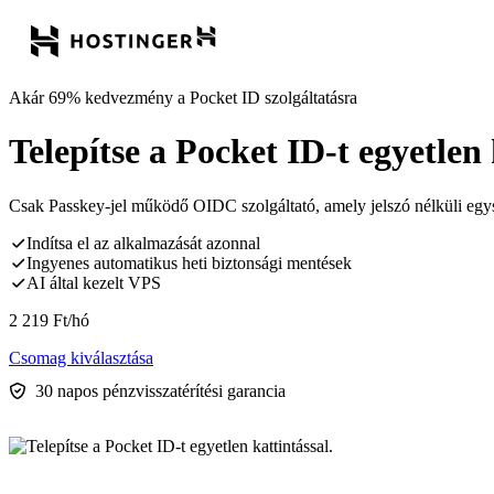
Akár 69% kedvezmény a Pocket ID szolgáltatásra
Telepítse a Pocket ID-t egyetlen 
Csak Passkey-jel működő OIDC szolgáltató, amely jelszó nélküli egysz
Indítsa el az alkalmazását azonnal
Ingyenes automatikus heti biztonsági mentések
AI által kezelt VPS
2 219
Ft
/hó
Csomag kiválasztása
30 napos pénzvisszatérítési garancia