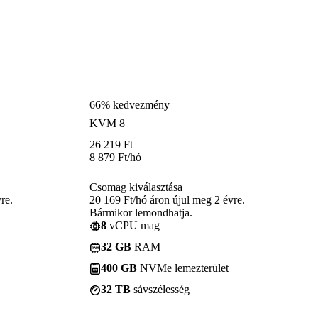
66% kedvezmény
KVM 8
26 219
Ft
8 879
Ft
/hó
Csomag kiválasztása
re.
20 169 Ft/hó áron újul meg 2 évre.
Bármikor lemondhatja.
8
vCPU mag
32 GB
RAM
400 GB
NVMe lemezterület
32 TB
sávszélesség