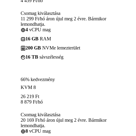
4 439
Ft
/hó
Csomag kiválasztása
11 299 Ft/hó áron újul meg 2 évre. Bármikor
lemondhatja.
4
vCPU mag
16 GB
RAM
200 GB
NVMe lemezterület
16 TB
sávszélesség
66% kedvezmény
KVM 8
26 219
Ft
8 879
Ft
/hó
Csomag kiválasztása
20 169 Ft/hó áron újul meg 2 évre. Bármikor
lemondhatja.
8
vCPU mag