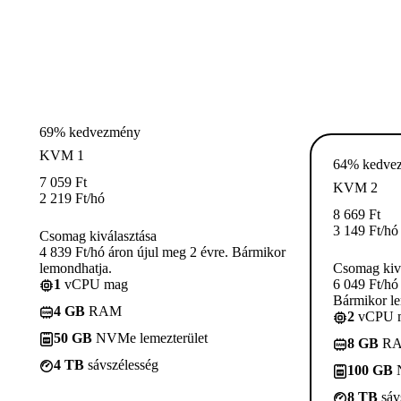
69% kedvezmény
KVM 1
64% kedve
7 059
Ft
KVM 2
2 219
Ft
/hó
8 669
Ft
3 149
Ft
/hó
Csomag kiválasztása
4 839 Ft/hó áron újul meg 2 évre. Bármikor
lemondhatja.
Csomag kivá
1
vCPU mag
6 049 Ft/hó
Bármikor le
4 GB
RAM
2
vCPU 
50 GB
NVMe lemezterület
8 GB
R
4 TB
sávszélesség
100 GB
N
8 TB
sáv