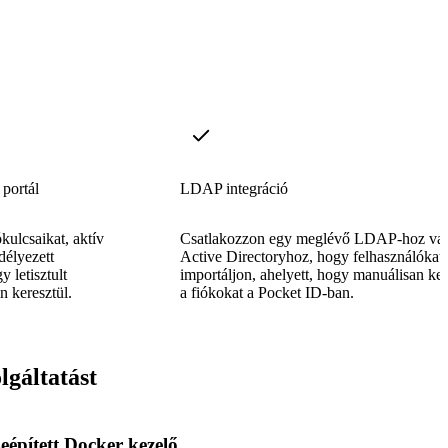
 portál
LDAP integráció
ókulcsaikat, aktív
Csatlakozzon egy meglévő LDAP-hoz va
élyezett
Active Directoryhoz, hogy felhasználókat
y letisztult
importáljon, ahelyett, hogy manuálisan ke
n keresztül.
a fiókokat a Pocket ID-ban.
lgáltatást
eépített Docker kezelő