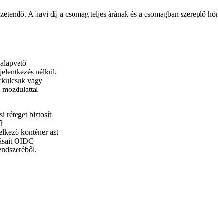
izetendő. A havi díj a csomag teljes árának és a csomagban szereplő 
 alapvető
jelentkezés nélkül.
erkulcsuk vagy
n mozdulattal
 réteget biztosít
ű
delkező konténer azt
zásait OIDC
rendszeréből.