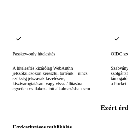
Passkey-only hitelesítés
OIDC szo
A hitelesítés kizárólag WebAuthn
Szabvány
jelszókulcsokon keresztül történik – nincs
szolgált
szükség jelszavak kezelésére,
támogató 
kiszivárogtatására vagy visszaállítására
a Pocket 
egyetlen csatlakoztatott alkalmazásban sem.
Ezért érd
Egykatintásos publikálás