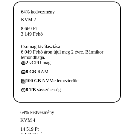
64% kedvezmény
KVM 2
8 669
Ft
3 149
Ft
/hó
Csomag kiválasztása
6 049 Ft/hó áron újul meg 2 évre. Bármikor
lemondhatja.
2
vCPU mag
8 GB
RAM
100 GB
NVMe lemezterület
8 TB
sávszélesség
69% kedvezmény
KVM 4
14 519
Ft