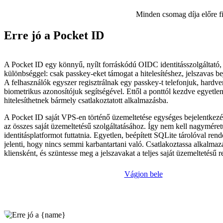
Minden csomag díja előre f
Erre jó a Pocket ID
A Pocket ID egy könnyű, nyílt forráskódú OIDC identitásszolgáltató,
különbséggel: csak passkey-eket támogat a hitelesítéshez, jelszavas be
A felhasználók egyszer regisztrálnak egy passkey-t telefonjuk, hardv
biometrikus azonosítójuk segítségével. Ettől a ponttól kezdve egyetle
hitelesíthetnek bármely csatlakoztatott alkalmazásba.
A Pocket ID saját VPS-en történő üzemeltetése egységes bejelentkezési
az összes saját üzemeltetésű szolgáltatásához. Így nem kell nagyméret
identitásplatformot futtatnia. Egyetlen, beépített SQLite tárolóval ren
jelenti, hogy nincs semmi karbantartani való. Csatlakoztassa alkalma
kliensként, és szüntesse meg a jelszavakat a teljes saját üzemeltetésű 
Vágjon bele