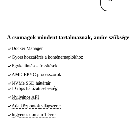
A csomagok
mindent tartalmaznak, amire szüksége
Docker Manager
Gyors hozzáférés a konténernaplókhoz
Egykattintásos frissítések
AMD EPYC processzorok
NVMe SSD háttértár
1 Gbps hálózati sebesség
Nyilvános API
Adatközpontok
világszerte
Ingyenes domain 1 évre