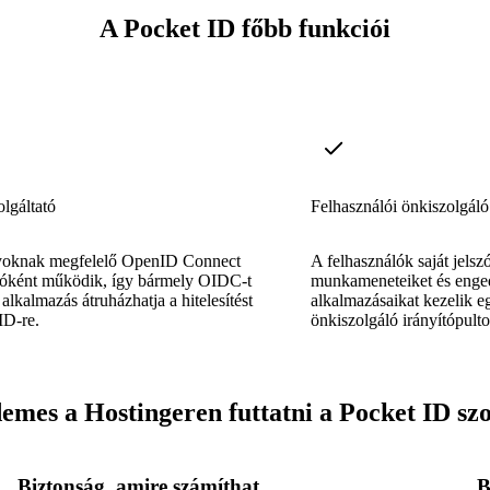
A Pocket ID főbb funkciói
lgáltató
Felhasználói önkiszolgáló
oknak megfelelő OpenID Connect
A felhasználók saját jelsz
atóként működik, így bármely OIDC-t
munkameneteiket és enged
alkalmazás átruházhatja a hitelesítést
alkalmazásaikat kezelik eg
ID-re.
önkiszolgáló irányítópulto
emes a Hostingeren futtatni a Pocket ID szo
Biztonság, amire számíthat
B