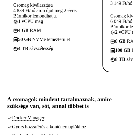
3 149
Ft
/hó
Csomag kiválasztása
4 839 Ft/hó áron újul meg 2 évre.
Bármikor lemondhatja.
Csomag kivá
1
vCPU mag
6 049 Ft/hó 
Bármikor le
4 GB
RAM
2
vCPU m
50 GB
NVMe lemezterület
8 GB
RA
4 TB
sávszélesség
100 GB
N
8 TB
sávs
A csomagok
mindent tartalmaznak, amire
szüksége van,
sőt, annál többet is
Docker Manager
Gyors hozzáférés a konténernaplókhoz