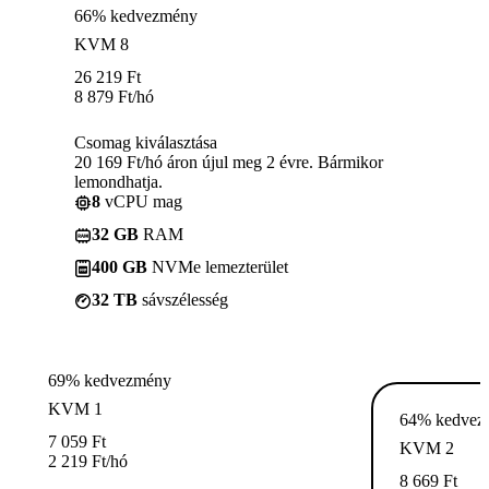
66% kedvezmény
KVM 8
26 219
Ft
8 879
Ft
/hó
Csomag kiválasztása
20 169 Ft/hó áron újul meg 2 évre. Bármikor
lemondhatja.
8
vCPU mag
32 GB
RAM
400 GB
NVMe lemezterület
32 TB
sávszélesség
69% kedvezmény
KVM 1
64% kedvez
7 059
Ft
KVM 2
2 219
Ft
/hó
8 669
Ft