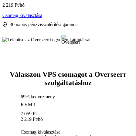
2 219
Ft
/hó
Csomag kiválasztása
30 napos pénzvisszatérítési garancia
Válasszon VPS csomagot a Overseerr
szolgáltatáshoz
69% kedvezmény
KVM 1
7 059
Ft
2 219
Ft
/hó
Csomag kiválasztása