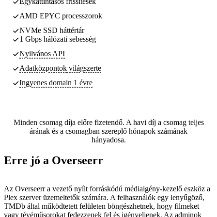
Egykattintásos frissítések
AMD EPYC processzorok
NVMe SSD háttértár
1 Gbps hálózati sebesség
Nyilvános API
Adatközpontok
világszerte
Ingyenes domain 1 évre
Minden csomag díja előre fizetendő. A havi díj a csomag teljes
árának és a csomagban szereplő hónapok számának
hányadosa.
Erre jó a Overseerr
Az Overseerr a vezető nyílt forráskódú médiaigény-kezelő eszköz a
Plex szerver üzemeltetők számára. A felhasználók egy lenyűgöző,
TMDb által működtetett felületen böngészhetnek, hogy filmeket
vagy tévéműsorokat fedezzenek fel és igényeljenek. Az adminok