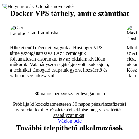
Docker VPS tárhely, amire számíthat
Gad Iradufasha
Hihetetlenül elégedett vagyok a Hostinger VPS
Minde
tárhelyszolgáltatásával! Az üzemidejük
az AI-
folyamatosan elsőrangú, így az oldalam kiválóan
elég, 
működik. Valahányszor segítségre volt szükségem,
ük si
a technikai támogató csapatuk gyors, hozzáértő és
Köszö
valóban segítőkész volt.
akit m
30 napos pénzvisszatérítési garancia
Próbálja ki kockázatmentesen 30 napos pénzvisszafizetési
garanciánkkal. A részletekért tekintse meg
visszatérítési
szabályzatunkat
.
Vágjon bele
További telepíthető alkalmazások