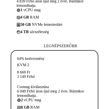
4 839 Ft/hó áron újul meg 2 évre. Bármikor
lemondhatja.
1
vCPU mag
4 GB
RAM
50 GB
NVMe lemezterület
4 TB
sávszélesség
LEGNÉPSZERŰBB
64% kedvezmény
KVM 2
8 669
Ft
3 149
Ft
/hó
Csomag kiválasztása
6 049 Ft/hó áron újul meg 2 évre. Bármikor
lemondhatja.
2
vCPU mag
8 GB
RAM