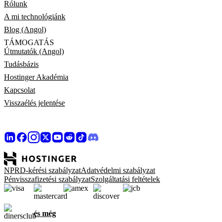
Rólunk
A mi technológiánk
Blog (Angol)
TÁMOGATÁS
Útmutatók (Angol)
Tudásbázis
Hostinger Akadémia
Kapcsolat
Visszaélés jelentése
NPRD-kérési szabályzat
Adatvédelmi szabályzat
Pénvisszafizetési szabályzat
Szolgáltatási feltételek
és még