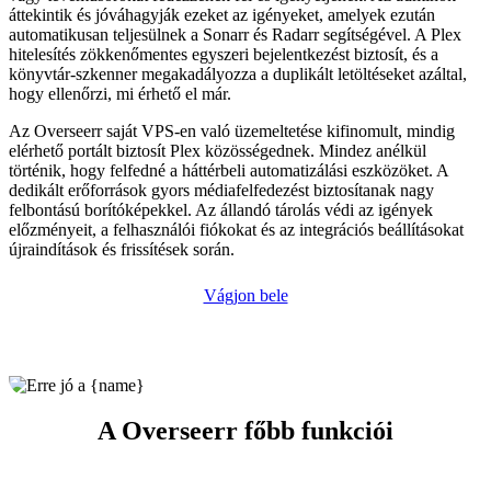
áttekintik és jóváhagyják ezeket az igényeket, amelyek ezután
automatikusan teljesülnek a Sonarr és Radarr segítségével. A Plex
hitelesítés zökkenőmentes egyszeri bejelentkezést biztosít, és a
könyvtár-szkenner megakadályozza a duplikált letöltéseket azáltal,
hogy ellenőrzi, mi érhető el már.
Az Overseerr saját VPS-en való üzemeltetése kifinomult, mindig
elérhető portált biztosít Plex közösségednek. Mindez anélkül
történik, hogy felfedné a háttérbeli automatizálási eszközöket. A
dedikált erőforrások gyors médiafelfedezést biztosítanak nagy
felbontású borítóképekkel. Az állandó tárolás védi az igények
előzményeit, a felhasználói fiókokat és az integrációs beállításokat
újraindítások és frissítések során.
Vágjon bele
A Overseerr főbb funkciói