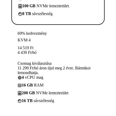
100 GB
NVMe lemezterület
8 TB
sávszélesség
69% kedvezmény
KVM 4
14 519
Ft
4 439
Ft
/hó
Csomag kiválasztása
11 299 Ft/hó áron újul meg 2 évre. Bármikor
lemondhatja.
4
vCPU mag
16 GB
RAM
200 GB
NVMe lemezterület
16 TB
sávszélesség