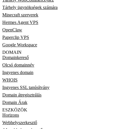
Tárhely ügynökségek számára
Minecraft szerverek
Hermes Agent VPS
OpenClaw
Paperclip VPS
Google Workspace
DOMAIN
Domainkereső
Olcsó domainnév
Ingyenes domain
WHOIS
Ingyenes SSL tanúsítvány
Domain átregisztrálás
Domain Árak
ESZKÖZÖK
Horizons
Webhelyszerkesztő