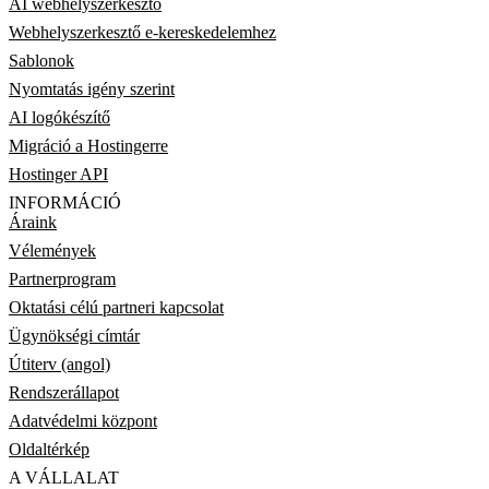
AI webhelyszerkesztő
Webhelyszerkesztő e-kereskedelemhez
Sablonok
Nyomtatás igény szerint
AI logókészítő
Migráció a Hostingerre
Hostinger API
INFORMÁCIÓ
Áraink
Vélemények
Partnerprogram
Oktatási célú partneri kapcsolat
Ügynökségi címtár
Útiterv (angol)
Rendszerállapot
Adatvédelmi központ
Oldaltérkép
A VÁLLALAT