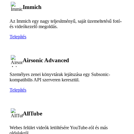
Immich
Az Immich egy nagy teljesítményű, saját üzemeltetésű fotó-
és videókezelő megoldás.
Telepítés
Airsonic Advanced
Személyes zenei könyvtárak lejátszása egy Subsonic-
kompatibilis API szerveren keresztül.
Telepítés
AllTube
Webes felület videók letöltésére YouTube-ról és más
oldalakról