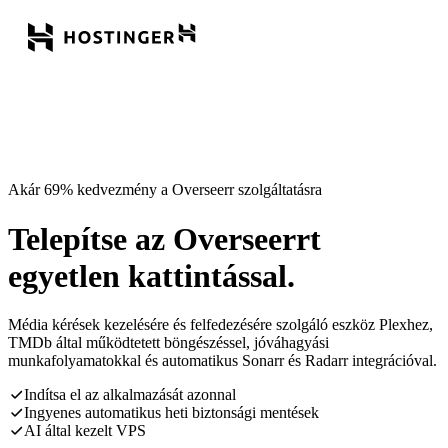
Akár 69% kedvezmény a Overseerr szolgáltatásra
Telepítse az Overseerrt
egyetlen kattintással.
Média kérések kezelésére és felfedezésére szolgáló eszköz Plexhez,
TMDb által működtetett böngészéssel, jóváhagyási
munkafolyamatokkal és automatikus Sonarr és Radarr integrációval.
Indítsa el az alkalmazását azonnal
Ingyenes automatikus heti biztonsági mentések
AI által kezelt VPS