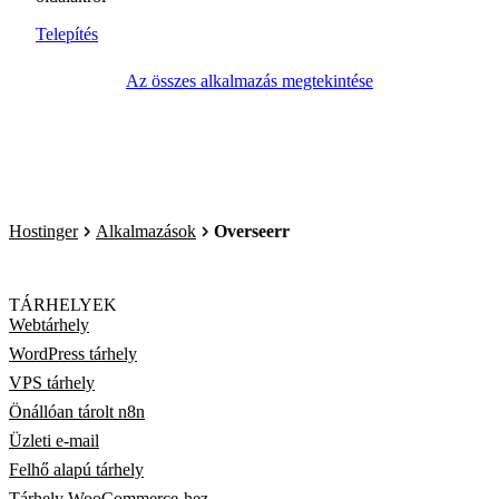
Telepítés
Az összes alkalmazás megtekintése
Hostinger
Alkalmazások
Overseerr
TÁRHELYEK
Webtárhely
WordPress tárhely
VPS tárhely
Önállóan tárolt n8n
Üzleti e-mail
Felhő alapú tárhely
Tárhely WooCommerce-hez