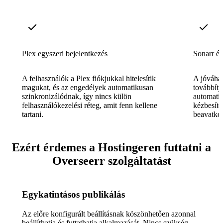
Plex egyszeri bejelentkezés
Sonarr és
A felhasználók a Plex fiókjukkal hitelesítik
A jóváhag
magukat, és az engedélyek automatikusan
továbbítj
szinkronizálódnak, így nincs külön
automatik
felhasználókezelési réteg, amit fenn kellene
kézbesíté
tartani.
beavatkoz
Ezért érdemes a Hostingeren futtatni a
Overseerr szolgáltatást
Egykatintásos publikálás
Az előre konfigurált beállításnak köszönhetően azonnal
beállíthatja és futtathatja alkalmazását. Nincs szükség