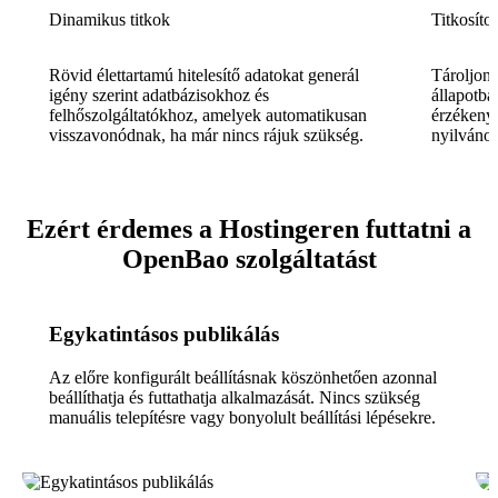
Dinamikus titkok
Titkosítot
Rövid élettartamú hitelesítő adatokat generál
Tároljon 
igény szerint adatbázisokhoz és
állapotba
felhőszolgáltatókhoz, amelyek automatikusan
érzékeny
visszavonódnak, ha már nincs rájuk szükség.
nyilvános
Ezért érdemes a Hostingeren futtatni a
OpenBao szolgáltatást
Egykatintásos publikálás
Az előre konfigurált beállításnak köszönhetően azonnal
beállíthatja és futtathatja alkalmazását. Nincs szükség
manuális telepítésre vagy bonyolult beállítási lépésekre.