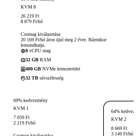
KVM 8
26 219
Ft
8 879
Ft
/hó
Csomag kiválasztása
20 169 Ft/hó áron újul meg 2 évre. Bármikor
lemondhatja.
8
vCPU mag
32 GB
RAM
400 GB
NVMe lemezterület
32 TB
sávszélesség
69% kedvezmény
KVM 1
64% kedvez
7 059
Ft
KVM 2
2 219
Ft
/hó
8 669
Ft
3 149
Ft
/hó
Csomag kiválasztása