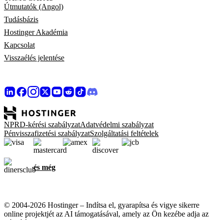
Útmutatók (Angol)
Tudásbázis
Hostinger Akadémia
Kapcsolat
Visszaélés jelentése
NPRD-kérési szabályzat
Adatvédelmi szabályzat
Pénvisszafizetési szabályzat
Szolgáltatási feltételek
és még
© 2004-2026 Hostinger – Indítsa el, gyarapítsa és vigye sikerre
online projektjét az AI támogatásával, amely az Ön kezébe adja az