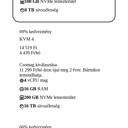
100 GB
NVMe lemezterület
8 TB
sávszélesség
69% kedvezmény
KVM 4
14 519
Ft
4 439
Ft
/hó
Csomag kiválasztása
11 299 Ft/hó áron újul meg 2 évre. Bármikor
lemondhatja.
4
vCPU mag
16 GB
RAM
200 GB
NVMe lemezterület
16 TB
sávszélesség
66% kedvezmény