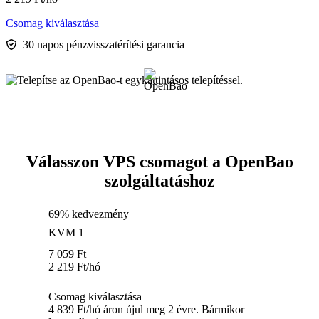
Csomag kiválasztása
30 napos pénzvisszatérítési garancia
Válasszon VPS csomagot a OpenBao
szolgáltatáshoz
69% kedvezmény
KVM 1
7 059
Ft
2 219
Ft
/hó
Csomag kiválasztása
4 839 Ft/hó áron újul meg 2 évre. Bármikor