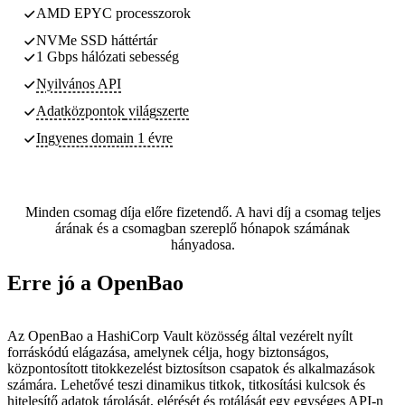
AMD EPYC processzorok
NVMe SSD háttértár
1 Gbps hálózati sebesség
Nyilvános API
Adatközpontok
világszerte
Ingyenes domain 1 évre
Minden csomag díja előre fizetendő. A havi díj a csomag teljes
árának és a csomagban szereplő hónapok számának
hányadosa.
Erre jó a OpenBao
Az OpenBao a HashiCorp Vault közösség által vezérelt nyílt
forráskódú elágazása, amelynek célja, hogy biztonságos,
központosított titokkezelést biztosítson csapatok és alkalmazások
számára. Lehetővé teszi dinamikus titkok, titkosítási kulcsok és
hitelesítő adatok tárolását, elérését és rotálását egy egységes API-n