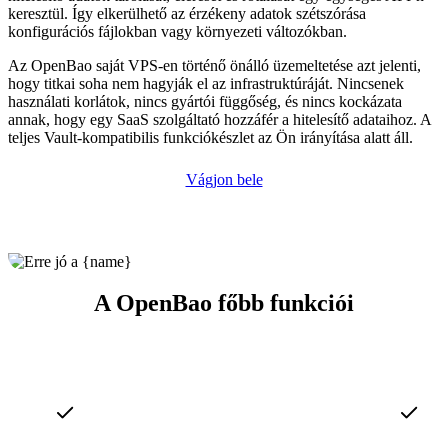
keresztül. Így elkerülhető az érzékeny adatok szétszórása
konfigurációs fájlokban vagy környezeti változókban.
Az OpenBao saját VPS-en történő önálló üzemeltetése azt jelenti,
hogy titkai soha nem hagyják el az infrastruktúráját. Nincsenek
használati korlátok, nincs gyártói függőség, és nincs kockázata
annak, hogy egy SaaS szolgáltató hozzáfér a hitelesítő adataihoz. A
teljes Vault-kompatibilis funkciókészlet az Ön irányítása alatt áll.
Vágjon bele
A OpenBao főbb funkciói