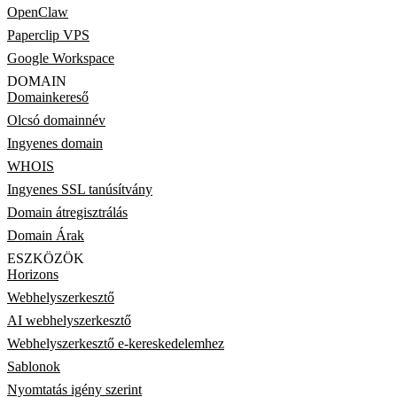
OpenClaw
Paperclip VPS
Google Workspace
DOMAIN
Domainkereső
Olcsó domainnév
Ingyenes domain
WHOIS
Ingyenes SSL tanúsítvány
Domain átregisztrálás
Domain Árak
ESZKÖZÖK
Horizons
Webhelyszerkesztő
AI webhelyszerkesztő
Webhelyszerkesztő e-kereskedelemhez
Sablonok
Nyomtatás igény szerint