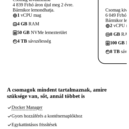
4 839 Ft/hó áron újul meg 2 évre.
Bármikor lemondhatja.
Csomag kivá
1
vCPU mag
6 049 Ft/hó 
Bármikor le
4 GB
RAM
2
vCPU m
50 GB
NVMe lemezterület
8 GB
RA
4 TB
sávszélesség
100 GB
N
8 TB
sávs
A csomagok
mindent tartalmaznak, amire
szüksége van,
sőt, annál többet is
Docker Manager
Gyors hozzáférés a konténernaplókhoz
Egykattintásos frissítések