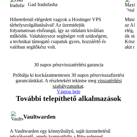
Gad Iradufasha
Hihetetlenül elégedett vagyok a Hostinger VPS
Minde
tárhelyszolgáltatásával! Az üzemidejük
az AI-
folyamatosan elsőrangú, így az oldalam kiválóan
elég, 
működik. Valahányszor segítségre volt szükségem,
ük si
a technikai támogató csapatuk gyors, hozzáértő és
Köszö
valóban segítőkész volt.
akit m
30 napos pénzvisszatérítési garancia
Próbálja ki kockázatmentesen 30 napos pénzvisszafizetési
garanciánkkal. A részletekért tekintse meg
visszatérítési
szabályzatunkat
.
Vágjon bele
További telepíthető alkalmazások
Vaultwarden
A Vaultwarden egy könnyűsúlyú, saját üzemeltetésű
jelszókezelő, amely kompatibilis a Bitwardennel.