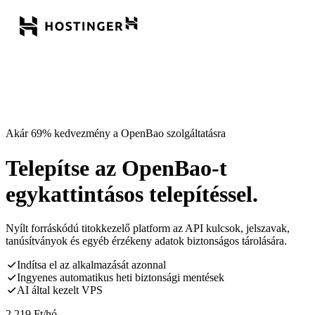
Akár 69% kedvezmény a OpenBao szolgáltatásra
Telepítse az OpenBao-t
egykattintásos telepítéssel.
Nyílt forráskódú titokkezelő platform az API kulcsok, jelszavak,
tanúsítványok és egyéb érzékeny adatok biztonságos tárolására.
Indítsa el az alkalmazását azonnal
Ingyenes automatikus heti biztonsági mentések
AI által kezelt VPS
2 219
Ft
/hó