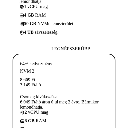
lemondhatja.
1
vCPU mag
4 GB
RAM
50 GB
NVMe lemezterület
4 TB
sávszélesség
LEGNÉPSZERŰBB
64% kedvezmény
KVM 2
8 669
Ft
3 149
Ft
/hó
Csomag kiválasztása
6 049 Ft/hó áron újul meg 2 évre. Bármikor
lemondhatja.
2
vCPU mag
8 GB
RAM