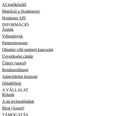
AI logókészítő
Migráció a Hostingerre
Hostinger API
INFORMÁCIÓ
Áraink
Vélemények
Partnerprogram
Oktatási célú partneri kapcsolat
Ügynökségi címtár
Útiterv (angol)
Rendszerállapot
Adatvédelmi központ
Oldaltérkép
A VÁLLALAT
Rólunk
A mi technológiánk
Blog (Angol)
TÁMOGATÁS