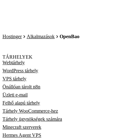
Hostinger
Alkalmazások
OpenBao
TÁRHELYEK
Webtárhely
WordPress tárhely
VPS tárhely
Önállóan tárolt n8n
Üzleti e-mail
Felhő alapú tárhely
Tárhely WooCommerce-hez
Tárhely ügynökségek számára
Minecraft szerverek
Hermes Agent VPS