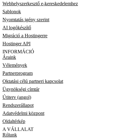
Webhelyszerkesztő e-kereskedelemhez
Sablonok
Nyomtatás igény szerint
AI logókészítő
Migráció a Hostingerre
Hostinger API
INFORMÁCIÓ
Áraink
Vélemények
Partnerprogram
Oktatási célú partneri kapcsolat
Ügynökségi címtár
Útiterv (angol)
Rendszerállapot
Adatvédelmi központ
Oldaltérkép
A VÁLLALAT
Rólunk