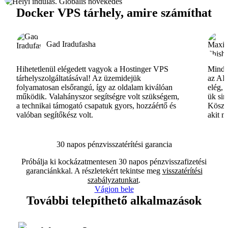
Docker VPS tárhely, amire számíthat
Gad Iradufasha
Hihetetlenül elégedett vagyok a Hostinger VPS
Minde
tárhelyszolgáltatásával! Az üzemidejük
az AI-
folyamatosan elsőrangú, így az oldalam kiválóan
elég, 
működik. Valahányszor segítségre volt szükségem,
ük si
a technikai támogató csapatuk gyors, hozzáértő és
Köszö
valóban segítőkész volt.
akit m
30 napos pénzvisszatérítési garancia
Próbálja ki kockázatmentesen 30 napos pénzvisszafizetési
garanciánkkal. A részletekért tekintse meg
visszatérítési
szabályzatunkat
.
Vágjon bele
További telepíthető alkalmazások