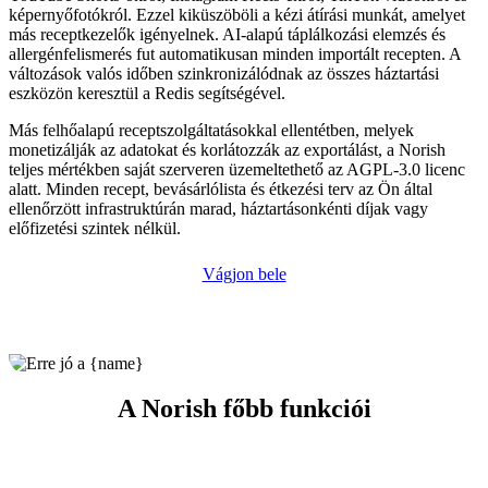
képernyőfotókról. Ezzel kiküszöböli a kézi átírási munkát, amelyet
más receptkezelők igényelnek. AI-alapú táplálkozási elemzés és
allergénfelismerés fut automatikusan minden importált recepten. A
változások valós időben szinkronizálódnak az összes háztartási
eszközön keresztül a Redis segítségével.
Más felhőalapú receptszolgáltatásokkal ellentétben, melyek
monetizálják az adatokat és korlátozzák az exportálást, a Norish
teljes mértékben saját szerveren üzemeltethető az AGPL-3.0 licenc
alatt. Minden recept, bevásárlólista és étkezési terv az Ön által
ellenőrzött infrastruktúrán marad, háztartásonkénti díjak vagy
előfizetési szintek nélkül.
Vágjon bele
A Norish főbb funkciói