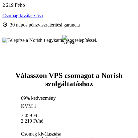
2 219
Ft
/hó
Csomag kiválasztása
30 napos pénzvisszatérítési garancia
Válasszon VPS csomagot a Norish
szolgáltatáshoz
69% kedvezmény
KVM 1
7 059
Ft
2 219
Ft
/hó
Csomag kiválasztása