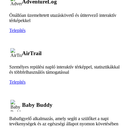
AdventureLog
Önállóan üzemeltetett utazáskövető és útitervező interaktív
térképekkel
Telepítés
AirTrail
Személyes repülési napló interaktív térképpel, statisztikákkal
és többfelhasználós támogatással
Telepítés
Baby Buddy
Babafigyelő alkalmazás, amely segíti a szülőket a napi
tevékenységek és az egészségi állapot nyomon követésében