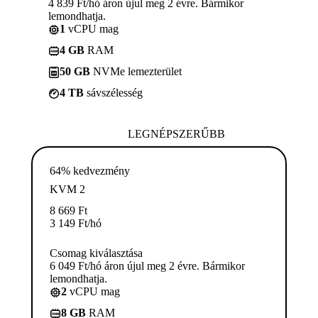
4 839 Ft/hó áron újul meg 2 évre. Bármikor
lemondhatja.
1
vCPU mag
4 GB
RAM
50 GB
NVMe lemezterület
4 TB
sávszélesség
LEGNÉPSZERŰBB
64% kedvezmény
KVM 2
8 669
Ft
3 149
Ft
/hó
Csomag kiválasztása
6 049 Ft/hó áron újul meg 2 évre. Bármikor
lemondhatja.
2
vCPU mag
8 GB
RAM