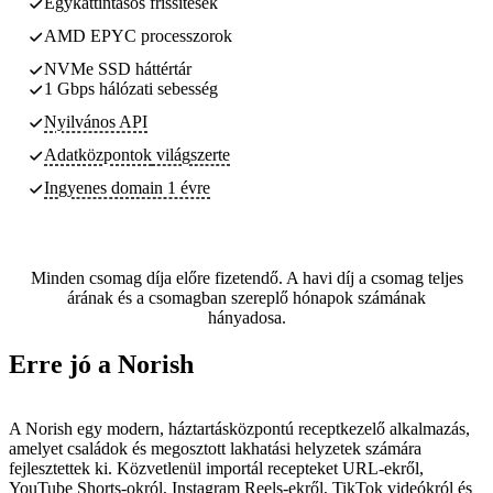
Egykattintásos frissítések
AMD EPYC processzorok
NVMe SSD háttértár
1 Gbps hálózati sebesség
Nyilvános API
Adatközpontok
világszerte
Ingyenes domain 1 évre
Minden csomag díja előre fizetendő. A havi díj a csomag teljes
árának és a csomagban szereplő hónapok számának
hányadosa.
Erre jó a Norish
A Norish egy modern, háztartásközpontú receptkezelő alkalmazás,
amelyet családok és megosztott lakhatási helyzetek számára
fejlesztettek ki. Közvetlenül importál recepteket URL-ekről,
YouTube Shorts-okról, Instagram Reels-ekről, TikTok videókról és