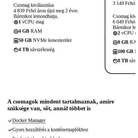
3 149
Ft
/hó
Csomag kiválasztása
4 839 Ft/hó áron újul meg 2 évre.
Bármikor lemondhatja.
Csomag kivá
1
vCPU mag
6 049 Ft/hó 
Bármikor le
4 GB
RAM
2
vCPU m
50 GB
NVMe lemezterület
8 GB
RA
4 TB
sávszélesség
100 GB
N
8 TB
sávs
A csomagok
mindent tartalmaznak, amire
szüksége van,
sőt, annál többet is
Docker Manager
Gyors hozzáférés a konténernaplókhoz