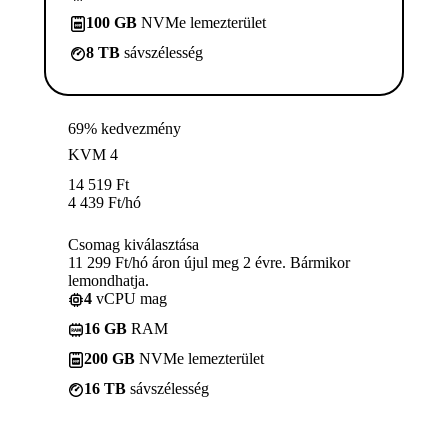
100 GB
NVMe lemezterület
8 TB
sávszélesség
69% kedvezmény
KVM 4
14 519
Ft
4 439
Ft
/hó
Csomag kiválasztása
11 299 Ft/hó áron újul meg 2 évre. Bármikor
lemondhatja.
4
vCPU mag
16 GB
RAM
200 GB
NVMe lemezterület
16 TB
sávszélesség