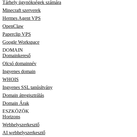
Tárhely ügynökségek számára
Minecraft szerverek
Hermes Agent VPS
OpenClaw
Paperclip VPS
Google Workspace
DOMAIN
Domainkereső
Olcsó domainnév
Ingyenes domain
WHOIS
Ingyenes SSL tanúsítvány
Domain átregisztrálás
Domain Árak
ESZKÖZÖK
Horizons
Webhelyszerkesztő
AI webhelyszerkesztő