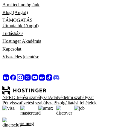
A mi technológiánk
Blog (Angol)
TÁMOGATÁS
Útmutatók (Angol)
Tudásbázis
Hostinger Akadémia
Kapcsolat
Visszaélés jelentése
NPRD-kérési szabályzat
Adatvédelmi szabályzat
Pénvisszafizetési szabályzat
Szolgáltatási feltételek
és még