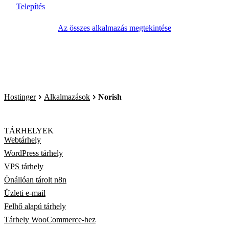
Telepítés
Az összes alkalmazás megtekintése
Hostinger
Alkalmazások
Norish
TÁRHELYEK
Webtárhely
WordPress tárhely
VPS tárhely
Önállóan tárolt n8n
Üzleti e-mail
Felhő alapú tárhely
Tárhely WooCommerce-hez