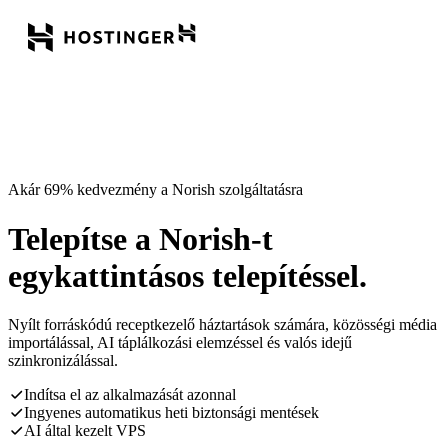
Akár 69% kedvezmény a Norish szolgáltatásra
Telepítse a Norish-t
egykattintásos telepítéssel.
Nyílt forráskódú receptkezelő háztartások számára, közösségi média
importálással, AI táplálkozási elemzéssel és valós idejű
szinkronizálással.
Indítsa el az alkalmazását azonnal
Ingyenes automatikus heti biztonsági mentések
AI által kezelt VPS