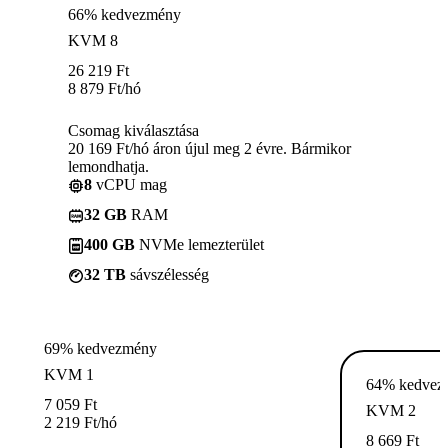
66% kedvezmény
KVM 8
26 219
Ft
8 879
Ft
/hó
Csomag kiválasztása
20 169 Ft/hó áron újul meg 2 évre. Bármikor
lemondhatja.
8
vCPU mag
32 GB
RAM
400 GB
NVMe lemezterület
32 TB
sávszélesség
69% kedvezmény
KVM 1
64% kedvez
7 059
Ft
KVM 2
2 219
Ft
/hó
8 669
Ft