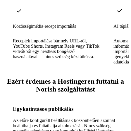
Közösségimédia-recept importálás
AI táplá
Receptek importálása bármely URL-ről,
Automatik
YouTube Shorts, Instagram Reels vagy TikTok
informáci
videókból egy headless böngésző
importált
használatával — nincs szükség kézi átírásra.
igényekke
adatokkal
Ezért érdemes a Hostingeren futtatni a
Norish szolgáltatást
Egykatintásos publikálás
Az előre konfigurált beállításnak köszönhetően azonnal
beállíthatja és futtathatja alkalmazását. Nincs szükség
manuális telepítésre vagy bonyolult beállítási lépésekre.