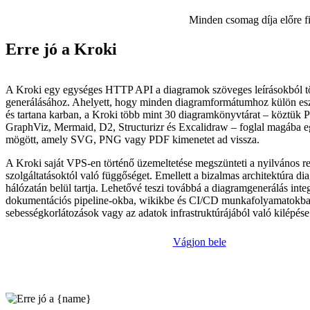
Minden csomag díja előre f
Erre jó a Kroki
A Kroki egy egységes HTTP API a diagramok szöveges leírásokból t
generálásához. Ahelyett, hogy minden diagramformátumhoz külön esz
és tartana karban, a Kroki több mint 30 diagramkönyvtárat – köztük
GraphViz, Mermaid, D2, Structurizr és Excalidraw – foglal magába e
mögött, amely SVG, PNG vagy PDF kimenetet ad vissza.
A Kroki saját VPS-en történő üzemeltetése megszünteti a nyilvános r
szolgáltatásoktól való függőséget. Emellett a bizalmas architektúra di
hálózatán belül tartja. Lehetővé teszi továbbá a diagramgenerálás integ
dokumentációs pipeline-okba, wikikbe és CI/CD munkafolyamatokb
sebességkorlátozások vagy az adatok infrastruktúrájából való kilépése 
Vágjon bele