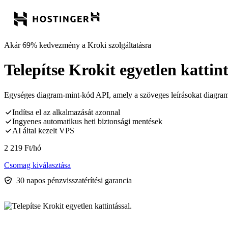
Akár 69% kedvezmény a Kroki szolgáltatásra
Telepítse Krokit egyetlen kattint
Egységes diagram-mint-kód API, amely a szöveges leírásokat diagramo
Indítsa el az alkalmazását azonnal
Ingyenes automatikus heti biztonsági mentések
AI által kezelt VPS
2 219
Ft
/hó
Csomag kiválasztása
30 napos pénzvisszatérítési garancia