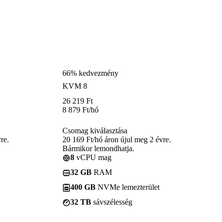
66% kedvezmény
KVM 8
26 219
Ft
8 879
Ft
/hó
Csomag kiválasztása
re.
20 169 Ft/hó áron újul meg 2 évre.
Bármikor lemondhatja.
8
vCPU mag
32 GB
RAM
400 GB
NVMe lemezterület
32 TB
sávszélesség