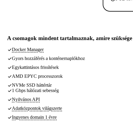
A csomagok
mindent tartalmaznak, amire szüksége
Docker Manager
Gyors hozzáférés a konténernaplókhoz
Egykattintásos frissítések
AMD EPYC processzorok
NVMe SSD háttértár
1 Gbps hálózati sebesség
Nyilvános API
Adatközpontok
világszerte
Ingyenes domain 1 évre