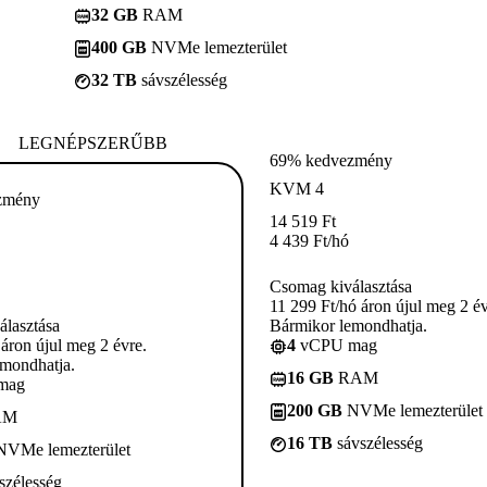
32 GB
RAM
400 GB
NVMe lemezterület
32 TB
sávszélesség
LEGNÉPSZERŰBB
69% kedvezmény
KVM 4
zmény
14 519
Ft
4 439
Ft
/hó
Csomag kiválasztása
11 299 Ft/hó áron újul meg 2 év
lasztása
Bármikor lemondhatja.
 áron újul meg 2 évre.
4
vCPU mag
mondhatja.
16 GB
RAM
mag
200 GB
NVMe lemezterület
AM
16 TB
sávszélesség
VMe lemezterület
szélesség