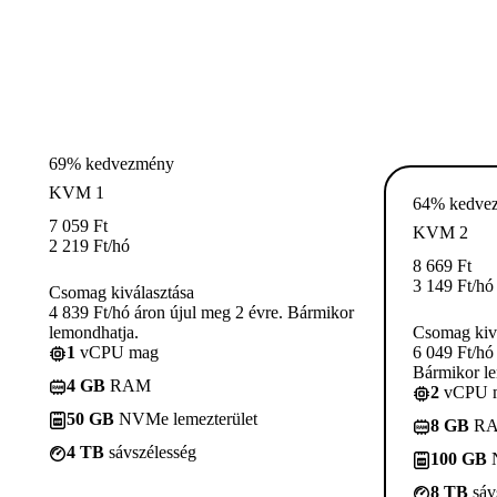
69% kedvezmény
KVM 1
64% kedve
7 059
Ft
KVM 2
2 219
Ft
/hó
8 669
Ft
3 149
Ft
/hó
Csomag kiválasztása
4 839 Ft/hó áron újul meg 2 évre. Bármikor
lemondhatja.
Csomag kivá
1
vCPU mag
6 049 Ft/hó
Bármikor le
4 GB
RAM
2
vCPU 
50 GB
NVMe lemezterület
8 GB
R
4 TB
sávszélesség
100 GB
N
8 TB
sáv