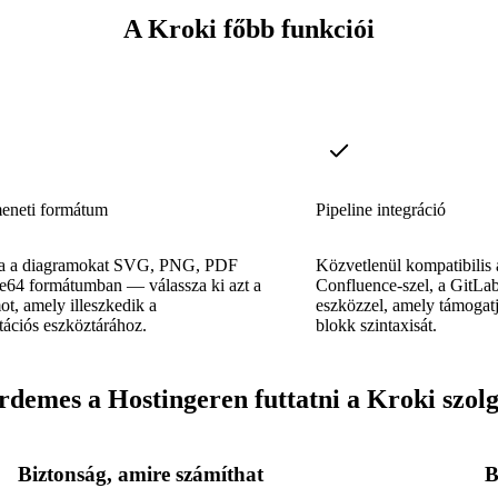
A Kroki főbb funkciói
eneti formátum
Pipeline integráció
ja a diagramokat SVG, PNG, PDF
Közvetlenül kompatibilis a
e64 formátumban — válassza ki azt a
Confluence-szel, a GitLa
t, amely illeszkedik a
eszközzel, amely támogat
ációs eszköztárához.
blokk szintaxisát.
rdemes a Hostingeren futtatni a Kroki szolg
Biztonság, amire számíthat
B