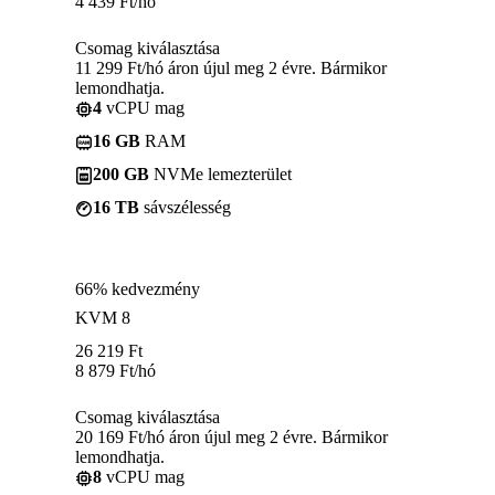
4 439
Ft
/hó
Csomag kiválasztása
11 299 Ft/hó áron újul meg 2 évre. Bármikor
lemondhatja.
4
vCPU mag
16 GB
RAM
200 GB
NVMe lemezterület
16 TB
sávszélesség
66% kedvezmény
KVM 8
26 219
Ft
8 879
Ft
/hó
Csomag kiválasztása
20 169 Ft/hó áron újul meg 2 évre. Bármikor
lemondhatja.
8
vCPU mag