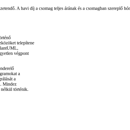
izetendő. A havi díj a csomag teljes árának és a csomagban szereplő 
örténő
közöket telepítene
 PlantUML,
gyetlen végpont
enderelő
agramokat a
rálását a
a. Mindez
nélkül történik.