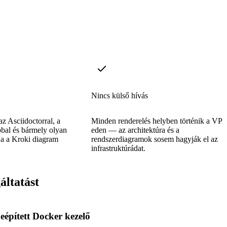
Nincs külső hívás
z Asciidoctorral, a
Minden renderelés helyben történik a VPS
bbal és bármely olyan
eden — az architektúra és a
ja a Kroki diagram
rendszerdiagramok sosem hagyják el az
infrastruktúrádat.
áltatást
eépített Docker kezelő