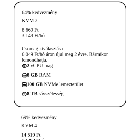
64% kedvezmény
KVM 2
8 669
Ft
3 149
Ft
/hó
Csomag kiválasztása
6 049 Ft/hó áron újul meg 2 évre. Bármikor
lemondhatja.
2
vCPU mag
8 GB
RAM
100 GB
NVMe lemezterület
8 TB
sávszélesség
69% kedvezmény
KVM 4
14 519
Ft