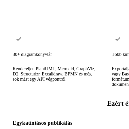
30+ diagramkönyvtár
Több kim
Rendereljen PlantUML, Mermaid, GraphViz,
Exportál
D2, Structurizr, Excalidraw, BPMN és még
vagy Bas
sok mást egy API végpontról.
formátumo
dokument
Ezért é
Egykatintásos publikálás