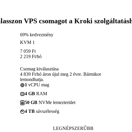
lasszon VPS csomagot a Kroki szolgáltatás
69% kedvezmény
KVM 1
7 059
Ft
2 219
Ft
/hó
Csomag kiválasztása
4 839 Ft/hó áron újul meg 2 évre. Bármikor
lemondhatja.
1
vCPU mag
4 GB
RAM
50 GB
NVMe lemezterület
4 TB
sávszélesség
LEGNÉPSZERŰBB