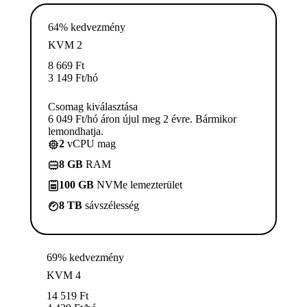
64% kedvezmény
KVM 2
8 669
Ft
3 149
Ft
/hó
Csomag kiválasztása
6 049 Ft/hó áron újul meg 2 évre. Bármikor
lemondhatja.
2
vCPU mag
8 GB
RAM
100 GB
NVMe lemezterület
8 TB
sávszélesség
69% kedvezmény
KVM 4
14 519
Ft