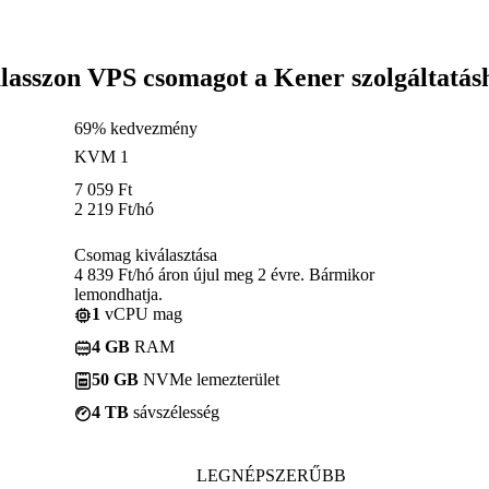
lasszon VPS csomagot a Kener szolgáltatás
69% kedvezmény
KVM 1
7 059
Ft
2 219
Ft
/hó
Csomag kiválasztása
4 839 Ft/hó áron újul meg 2 évre. Bármikor
lemondhatja.
1
vCPU mag
4 GB
RAM
50 GB
NVMe lemezterület
4 TB
sávszélesség
LEGNÉPSZERŰBB