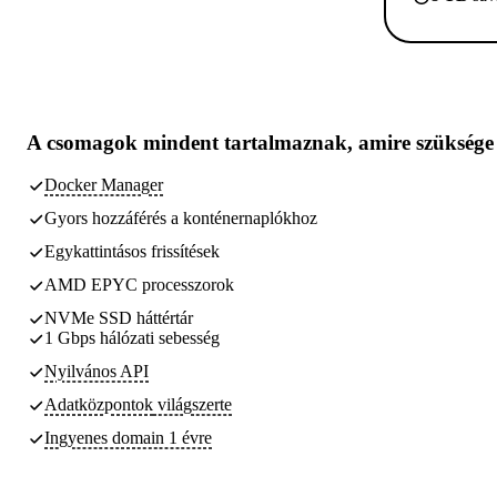
A csomagok
mindent tartalmaznak, amire szüksége
Docker Manager
Gyors hozzáférés a konténernaplókhoz
Egykattintásos frissítések
AMD EPYC processzorok
NVMe SSD háttértár
1 Gbps hálózati sebesség
Nyilvános API
Adatközpontok
világszerte
Ingyenes domain 1 évre