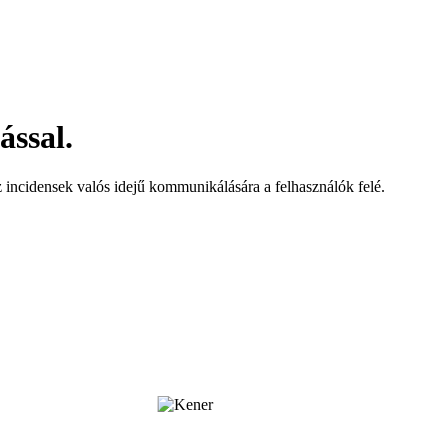
ással.
z incidensek valós idejű kommunikálására a felhasználók felé.