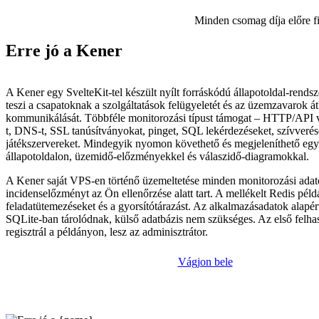
Minden csomag díja előre f
Erre jó a Kener
A Kener egy SvelteKit-tel készült nyílt forráskódú állapotoldal-rendsz
teszi a csapatoknak a szolgáltatások felügyeletét és az üzemzavarok át
kommunikálását. Többféle monitorozási típust támogat – HTTP/API
t, DNS-t, SSL tanúsítványokat, pinget, SQL lekérdezéseket, szívverés
játékszervereket. Mindegyik nyomon követhető és megjeleníthető egy
állapotoldalon, üzemidő-előzményekkel és válaszidő-diagramokkal.
A Kener saját VPS-en történő üzemeltetése minden monitorozási adat
incidenselőzményt az Ön ellenőrzése alatt tart. A mellékelt Redis péld
feladatütemezéseket és a gyorsítótárazást. Az alkalmazásadatok alapér
SQLite-ban tárolódnak, külső adatbázis nem szükséges. Az első felhas
regisztrál a példányon, lesz az adminisztrátor.
Vágjon bele