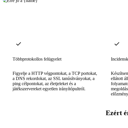
Többprotokollos felügyelet
Incidensk
Figyelje a HTTP végpontokat, a TCP portokat,
Készítsen
a DNS rekordokat, az SSL tanúsítványokat, a
ellátott 
ping célpontokat, az életjeleket és a
folyamatos
játékszervereket egyetlen irányítópultról.
megoldáso
előzmény
Ezért é