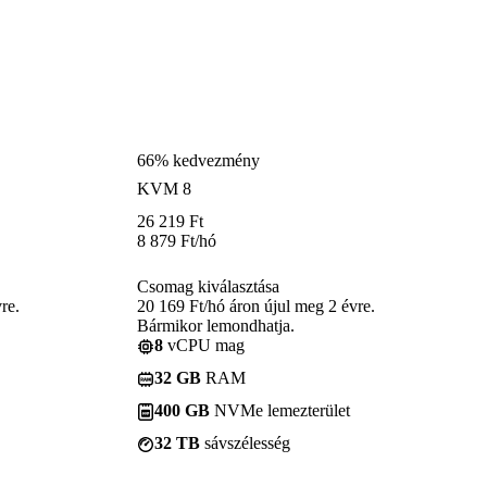
66% kedvezmény
KVM 8
26 219
Ft
8 879
Ft
/hó
Csomag kiválasztása
re.
20 169 Ft/hó áron újul meg 2 évre.
Bármikor lemondhatja.
8
vCPU mag
32 GB
RAM
400 GB
NVMe lemezterület
32 TB
sávszélesség