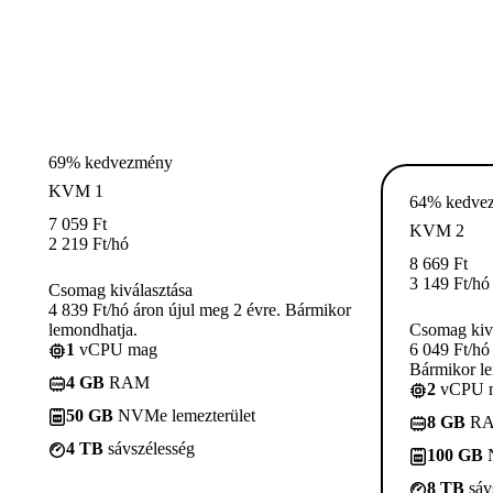
69% kedvezmény
KVM 1
64% kedve
7 059
Ft
KVM 2
2 219
Ft
/hó
8 669
Ft
3 149
Ft
/hó
Csomag kiválasztása
4 839 Ft/hó áron újul meg 2 évre. Bármikor
lemondhatja.
Csomag kivá
1
vCPU mag
6 049 Ft/hó
Bármikor le
4 GB
RAM
2
vCPU 
50 GB
NVMe lemezterület
8 GB
R
4 TB
sávszélesség
100 GB
N
8 TB
sáv