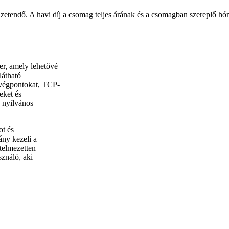
izetendő. A havi díj a csomag teljes árának és a csomagban szereplő 
er, amely lehetővé
látható
 végpontokat, TCP-
eket és
 nyilvános
ot és
ány kezeli a
telmezetten
ználó, aki