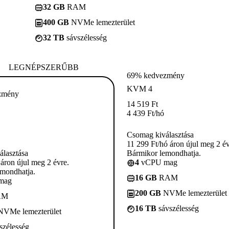
32 GB
RAM
400 GB
NVMe lemezterület
32 TB
sávszélesség
LEGNÉPSZERŰBB
69% kedvezmény
KVM 4
zmény
14 519
Ft
4 439
Ft
/hó
Csomag kiválasztása
11 299 Ft/hó áron újul meg 2 év
lasztása
Bármikor lemondhatja.
 áron újul meg 2 évre.
4
vCPU mag
mondhatja.
16 GB
RAM
mag
200 GB
NVMe lemezterület
AM
16 TB
sávszélesség
VMe lemezterület
szélesség