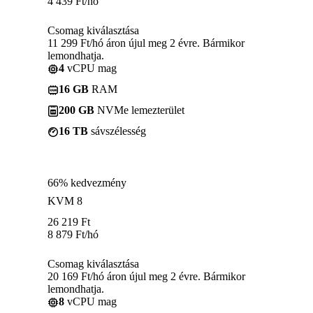
4 439
Ft
/hó
Csomag kiválasztása
11 299 Ft/hó áron újul meg 2 évre. Bármikor
lemondhatja.
4
vCPU mag
16 GB
RAM
200 GB
NVMe lemezterület
16 TB
sávszélesség
66% kedvezmény
KVM 8
26 219
Ft
8 879
Ft
/hó
Csomag kiválasztása
20 169 Ft/hó áron újul meg 2 évre. Bármikor
lemondhatja.
8
vCPU mag