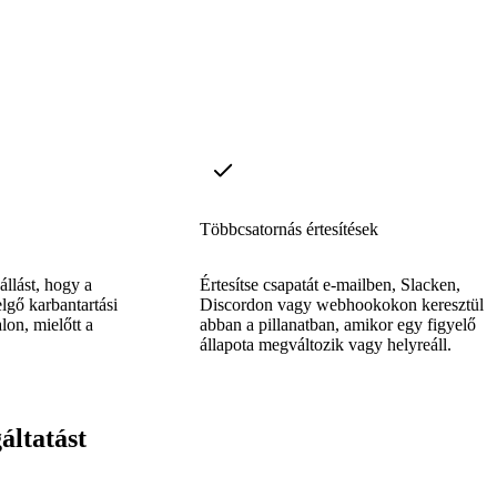
Többcsatornás értesítések
eállást, hogy a
Értesítse csapatát e-mailben, Slacken,
lgő karbantartási
Discordon vagy webhookokon keresztül
lon, mielőtt a
abban a pillanatban, amikor egy figyelő
.
állapota megváltozik vagy helyreáll.
áltatást