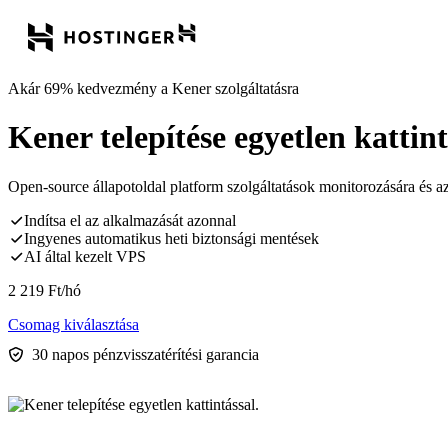
Akár 69% kedvezmény a Kener szolgáltatásra
Kener telepítése egyetlen kattint
Open-source állapotoldal platform szolgáltatások monitorozására és a
Indítsa el az alkalmazását azonnal
Ingyenes automatikus heti biztonsági mentések
AI által kezelt VPS
2 219
Ft
/hó
Csomag kiválasztása
30 napos pénzvisszatérítési garancia