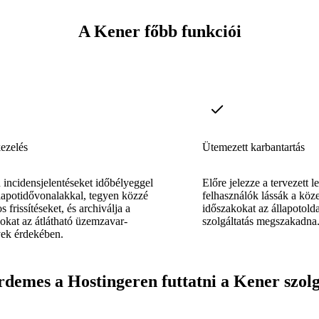
A Kener főbb funkciói
ezelés
Ütemezett karbantartás
 incidensjelentéseket időbélyeggel
Előre jelezze a tervezett l
állapotidővonalakkal, tegyen közzé
felhasználók lássák a köze
 frissítéseket, és archiválja a
időszakokat az állapotolda
kat az átlátható üzemzavar-
szolgáltatás megszakadna
ek érdekében.
rdemes a Hostingeren futtatni a Kener szolg