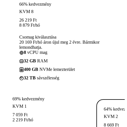
66% kedvezmény
KVM 8
26 219
Ft
8 879
Ft
/hó
Csomag kiválasztása
20 169 Ft/hó áron újul meg 2 évre. Bármikor
lemondhatja.
8
vCPU mag
32 GB
RAM
400 GB
NVMe lemezterület
32 TB
sávszélesség
69% kedvezmény
KVM 1
64% kedvez
7 059
Ft
KVM 2
2 219
Ft
/hó
8 669
Ft