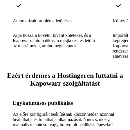
Automatizált probléma letöltések
Könyvtár 
Adja hozzá a követni kívánt köteteket, és a
Importál
Kapowarr automatikusan megkeresi és letölti
képregény
az új számokat, amint megjelennek.
Kapowarr
rendszere
elnevezés
Ezért érdemes a Hostingeren futtatni a
Kapowarr szolgáltatást
Egykatintásos publikálás
Az előre konfigurált beállításnak köszönhetően azonnal
beállíthatja és futtathatja alkalmazását. Nincs szükség
manuális telepítésre vagy bonyolult beállítási lépésekre.