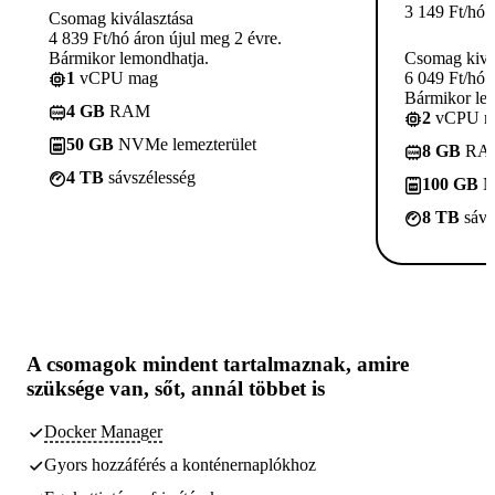
3 149
Ft
/hó
Csomag kiválasztása
4 839 Ft/hó áron újul meg 2 évre.
Bármikor lemondhatja.
Csomag kivá
1
vCPU mag
6 049 Ft/hó 
Bármikor le
4 GB
RAM
2
vCPU m
50 GB
NVMe lemezterület
8 GB
RA
4 TB
sávszélesség
100 GB
N
8 TB
sávs
A csomagok
mindent tartalmaznak, amire
szüksége van,
sőt, annál többet is
Docker Manager
Gyors hozzáférés a konténernaplókhoz