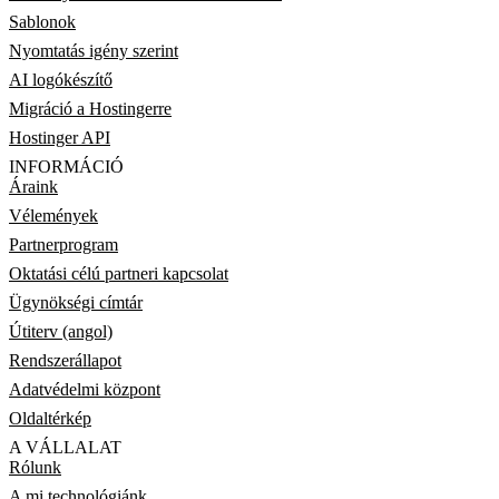
Sablonok
Nyomtatás igény szerint
AI logókészítő
Migráció a Hostingerre
Hostinger API
INFORMÁCIÓ
Áraink
Vélemények
Partnerprogram
Oktatási célú partneri kapcsolat
Ügynökségi címtár
Útiterv (angol)
Rendszerállapot
Adatvédelmi központ
Oldaltérkép
A VÁLLALAT
Rólunk
A mi technológiánk