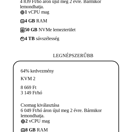
4 839 Ft/hó áron újul meg 2 évre. Bármikor
lemondhatja.
1
vCPU mag
4 GB
RAM
50 GB
NVMe lemezterület
4 TB
sávszélesség
LEGNÉPSZERŰBB
64% kedvezmény
KVM 2
8 669
Ft
3 149
Ft
/hó
Csomag kiválasztása
6 049 Ft/hó áron újul meg 2 évre. Bármikor
lemondhatja.
2
vCPU mag
8 GB
RAM