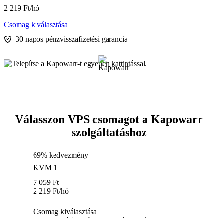
2 219
Ft
/hó
Csomag kiválasztása
30 napos pénzvisszafizetési garancia
Válasszon VPS csomagot a Kapowarr
szolgáltatáshoz
69% kedvezmény
KVM 1
7 059
Ft
2 219
Ft
/hó
Csomag kiválasztása