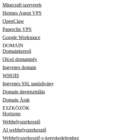
Minecraft szerverek
Hermes Agent VPS
OpenClaw
Paperclip VPS
Google Workspace
DOMAIN
Domainkereső
Olcsó domainnév
Ingyenes domain
WHOIS
Ingyenes SSL tanúsítvány
Domain átregisztrálás
Domain Árak
ESZKÖZÖK
Horizons
Webhelyszerkesztő
AI webhelyszerkesztő
Webhelyszerkesztő e-kereskedelemhez