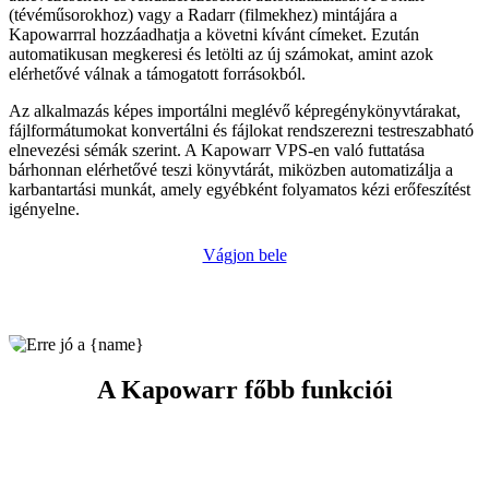
(tévéműsorokhoz) vagy a Radarr (filmekhez) mintájára a
Kapowarrral hozzáadhatja a követni kívánt címeket. Ezután
automatikusan megkeresi és letölti az új számokat, amint azok
elérhetővé válnak a támogatott forrásokból.
Az alkalmazás képes importálni meglévő képregénykönyvtárakat,
fájlformátumokat konvertálni és fájlokat rendszerezni testreszabható
elnevezési sémák szerint. A Kapowarr VPS-en való futtatása
bárhonnan elérhetővé teszi könyvtárát, miközben automatizálja a
karbantartási munkát, amely egyébként folyamatos kézi erőfeszítést
igényelne.
Vágjon bele
A Kapowarr főbb funkciói