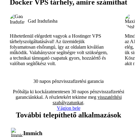
Docker VPS tárhely, amire számíthat
Gad Iradufasha
Hihetetlenül elégedett vagyok a Hostinger VPS
Minde
tárhelyszolgáltatásával! Az üzemidejük
az AI-
folyamatosan elsőrangú, így az oldalam kiválóan
elég, 
működik. Valahányszor segítségre volt szükségem,
ük si
a technikai támogató csapatuk gyors, hozzáértő és
Köszö
valóban segítőkész volt.
akit m
30 napos pénzvisszafizetési garancia
Próbálja ki kockázatmentesen 30 napos pénzvisszafizetési
garanciánkkal. A részletekért tekintse meg
visszatérítési
szabályzatunkat
.
Vágjon bele
További telepíthető alkalmazások
Immich