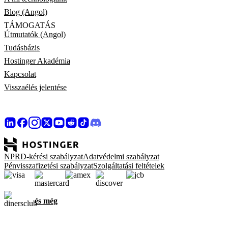
Blog (Angol)
TÁMOGATÁS
Útmutatók (Angol)
Tudásbázis
Hostinger Akadémia
Kapcsolat
Visszaélés jelentése
NPRD-kérési szabályzat
Adatvédelmi szabályzat
Pénvisszafizetési szabályzat
Szolgáltatási feltételek
és még