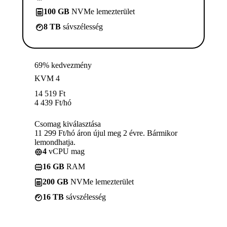
100 GB
NVMe lemezterület
8 TB
sávszélesség
69% kedvezmény
KVM 4
14 519
Ft
4 439
Ft
/hó
Csomag kiválasztása
11 299 Ft/hó áron újul meg 2 évre. Bármikor
lemondhatja.
4
vCPU mag
16 GB
RAM
200 GB
NVMe lemezterület
16 TB
sávszélesség