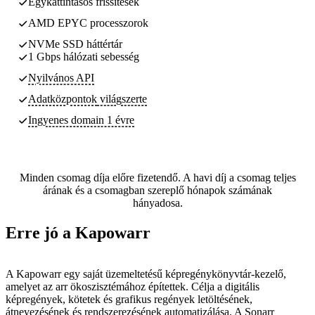
Egykattintásos frissítések
AMD EPYC processzorok
NVMe SSD háttértár
1 Gbps hálózati sebesség
Nyilvános API
Adatközpontok
világszerte
Ingyenes domain 1 évre
Minden csomag díja előre fizetendő. A havi díj a csomag teljes
árának és a csomagban szereplő hónapok számának
hányadosa.
Erre jó a Kapowarr
A Kapowarr egy saját üzemeltetésű képregénykönyvtár-kezelő,
amelyet az arr ökoszisztémához építettek. Célja a digitális
képregények, kötetek és grafikus regények letöltésének,
átnevezésének és rendszerezésének automatizálása. A Sonarr