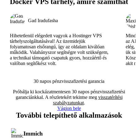
Docker VPS tárhely, amire számíthat
Gad Iradufasha
Hihetetlenül elégedett vagyok a Hostinger VPS
Minde
tárhelyszolgáltatásával! Az üzemidejük
az AI-
folyamatosan elsőrangú, így az oldalam kiválóan
elég, 
működik. Valahányszor segítségre volt szükségem,
ük si
a technikai támogató csapatuk gyors, hozzáértő és
Köszö
valóban segítőkész volt.
akit m
30 napos pénzvisszafizetési garancia
Próbálja ki kockázatmentesen 30 napos pénzvisszafizetési
garanciánkkal. A részletekért tekintse meg
visszatérítési
szabályzatunkat
.
Vágjon bele
További telepíthető alkalmazások
Immich