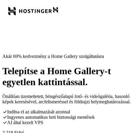
Akár 69% kedvezmény a Home Gallery szolgáltatásra
Telepítse a Home Gallery-t
egyetlen kattintással.
Önállóan üzemeltetett, böngészőalapú fotó- és videógaléria, hasonló
képek keresésével, arcfelismeréssel és földrajzi helymeghatározással.
Indítsa el az alkalmazását azonnal
Ingyenes automatikus heti biztonsági mentések
AI által kezelt VPS
2 219
Ft
/hó