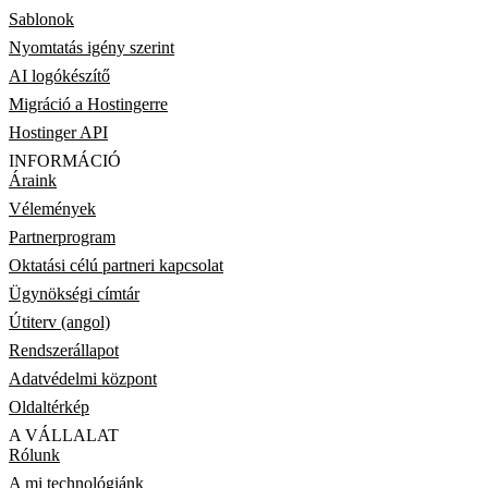
Sablonok
Nyomtatás igény szerint
AI logókészítő
Migráció a Hostingerre
Hostinger API
INFORMÁCIÓ
Áraink
Vélemények
Partnerprogram
Oktatási célú partneri kapcsolat
Ügynökségi címtár
Útiterv (angol)
Rendszerállapot
Adatvédelmi központ
Oldaltérkép
A VÁLLALAT
Rólunk
A mi technológiánk