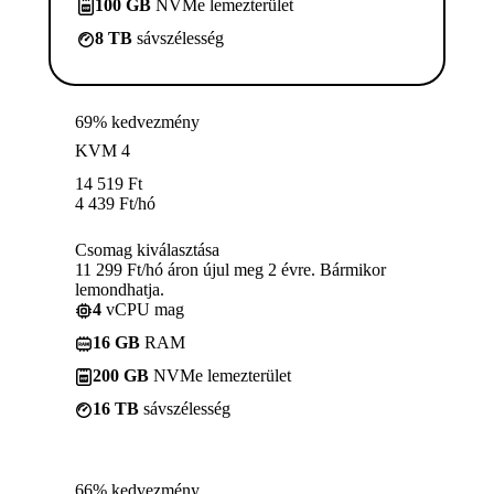
100 GB
NVMe lemezterület
8 TB
sávszélesség
69% kedvezmény
KVM 4
14 519
Ft
4 439
Ft
/hó
Csomag kiválasztása
11 299 Ft/hó áron újul meg 2 évre. Bármikor
lemondhatja.
4
vCPU mag
16 GB
RAM
200 GB
NVMe lemezterület
16 TB
sávszélesség
66% kedvezmény