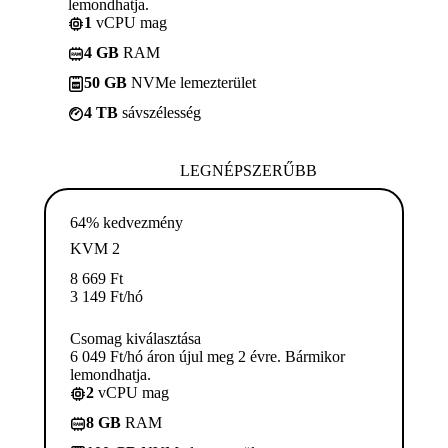
lemondhatja.
1
vCPU mag
4 GB
RAM
50 GB
NVMe lemezterület
4 TB
sávszélesség
LEGNÉPSZERŰBB
64% kedvezmény
KVM 2
8 669
Ft
3 149
Ft
/hó
Csomag kiválasztása
6 049 Ft/hó áron újul meg 2 évre. Bármikor
lemondhatja.
2
vCPU mag
8 GB
RAM