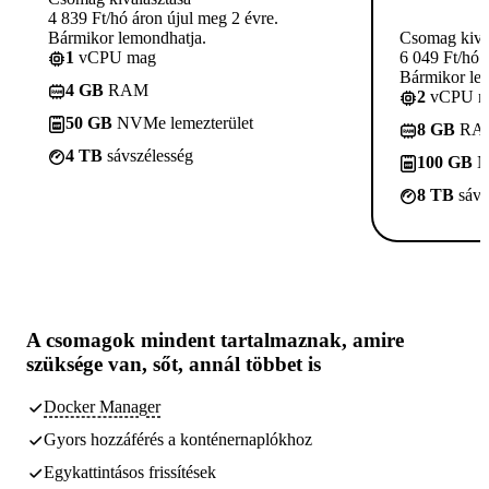
4 839 Ft/hó áron újul meg 2 évre.
Bármikor lemondhatja.
Csomag kivá
1
vCPU mag
6 049 Ft/hó 
Bármikor le
4 GB
RAM
2
vCPU m
50 GB
NVMe lemezterület
8 GB
RA
4 TB
sávszélesség
100 GB
N
8 TB
sávs
A csomagok
mindent tartalmaznak, amire
szüksége van,
sőt, annál többet is
Docker Manager
Gyors hozzáférés a konténernaplókhoz
Egykattintásos frissítések