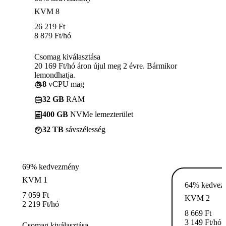
KVM 8
26 219
Ft
8 879
Ft
/hó
Csomag kiválasztása
20 169 Ft/hó áron újul meg 2 évre. Bármikor
lemondhatja.
8
vCPU mag
32 GB
RAM
400 GB
NVMe lemezterület
32 TB
sávszélesség
69% kedvezmény
KVM 1
64% kedvez
7 059
Ft
KVM 2
2 219
Ft
/hó
8 669
Ft
3 149
Ft
/hó
Csomag kiválasztása