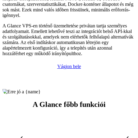
csatornákat, szerverstatisztikákat, Docker-konténer állapotot és még
sok mást. Ezek mind valós időben frissülnek, minimális erőforrás-
igénnyel.
A Glance VPS-en történő üzemeltetése privátan tartja személyes
adatfolyamait. Emellett lehetővé teszi az integrációt belső API-kkal
és szolgáltatásokkal, amelyek nem elérhetők felhőalapú alternatívák
számára. Az első indításkor automatikusan létrejön egy
alapértelmezett konfiguráció, így a telepítés után azonnal
hozzáférhet egy működő irányítópulthoz.
Vágjon bele
A Glance főbb funkciói