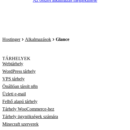
Az összes alkalmazás megtekintése
Hostinger
Alkalmazások
Glance
TÁRHELYEK
Webtárhely
WordPress tárhely
VPS tárhely
Önállóan tárolt n8n
Üzleti e-mail
Felhő alapú tárhely
Tárhely WooCommerce-hez
Tárhely ügynökségek számára
Minecraft szerverek