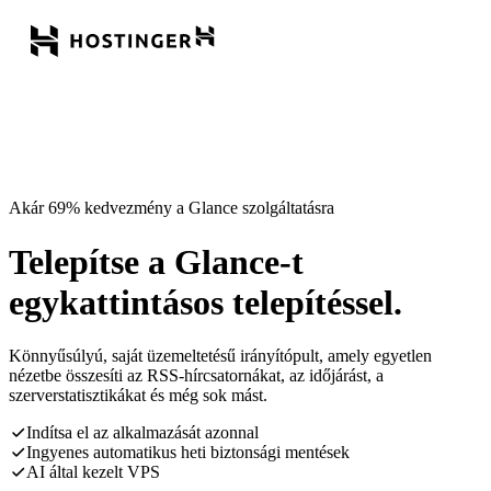
Akár 69% kedvezmény a Glance szolgáltatásra
Telepítse a Glance-t
egykattintásos telepítéssel.
Könnyűsúlyú, saját üzemeltetésű irányítópult, amely egyetlen
nézetbe összesíti az RSS-hírcsatornákat, az időjárást, a
szerverstatisztikákat és még sok mást.
Indítsa el az alkalmazását azonnal
Ingyenes automatikus heti biztonsági mentések
AI által kezelt VPS