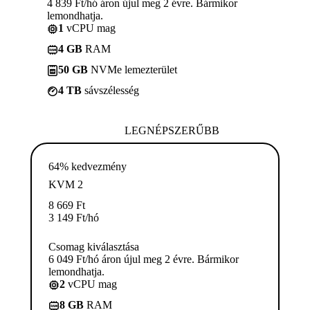
4 839 Ft/hó áron újul meg 2 évre. Bármikor
lemondhatja.
1
vCPU mag
4 GB
RAM
50 GB
NVMe lemezterület
4 TB
sávszélesség
LEGNÉPSZERŰBB
64% kedvezmény
KVM 2
8 669
Ft
3 149
Ft
/hó
Csomag kiválasztása
6 049 Ft/hó áron újul meg 2 évre. Bármikor
lemondhatja.
2
vCPU mag
8 GB
RAM