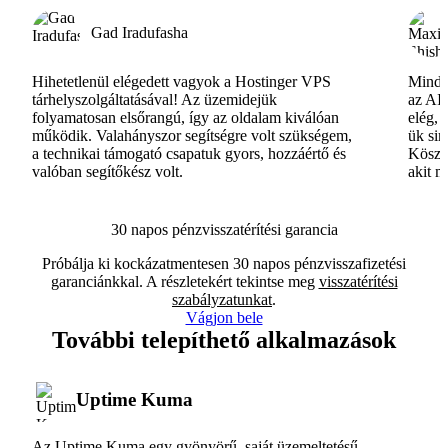
Gad Iradufasha
Hihetetlenül elégedett vagyok a Hostinger VPS
Minde
tárhelyszolgáltatásával! Az üzemidejük
az AI-
folyamatosan elsőrangú, így az oldalam kiválóan
elég, 
működik. Valahányszor segítségre volt szükségem,
ük si
a technikai támogató csapatuk gyors, hozzáértő és
Köszö
valóban segítőkész volt.
akit m
30 napos pénzvisszatérítési garancia
Próbálja ki kockázatmentesen 30 napos pénzvisszafizetési
garanciánkkal. A részletekért tekintse meg
visszatérítési
szabályzatunkat
.
Vágjon bele
További telepíthető alkalmazások
Uptime Kuma
Az Uptime Kuma egy gyönyörű, saját üzemeltetésű