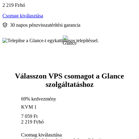
2 219
Ft
/hó
Csomag kiválasztása
30 napos pénzvisszatérítési garancia
Válasszon VPS csomagot a Glance
szolgáltatáshoz
69% kedvezmény
KVM 1
7 059
Ft
2 219
Ft
/hó
Csomag kiválasztása