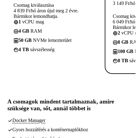
3 149
Ft
/hó
Csomag kiválasztása
4 839 Ft/hó áron újul meg 2 évre.
Bármikor lemondhatja.
Csomag kivá
1
vCPU mag
6 049 Ft/hó 
Bármikor le
4 GB
RAM
2
vCPU m
50 GB
NVMe lemezterület
8 GB
RA
4 TB
sávszélesség
100 GB
N
8 TB
sávs
A csomagok
mindent tartalmaznak, amire
szüksége van,
sőt, annál többet is
Docker Manager
Gyors hozzáférés a konténernaplókhoz