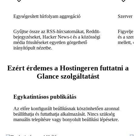
Egységesített hírfolyam aggregáció
Szerver é
Gyűjtse össze az RSS-hírcsatornákat, Reddit-
Figyelje 
bejegyzéseket, Hacker News-t és a közösségi
és a szer
média frissítéseket egyetlen görgethető
mellett, 
irányítópult nézetbe.
Ezért érdemes a Hostingeren futtatni a
Glance szolgáltatást
Egykatintásos publikálás
Az előre konfigurált beállításnak köszönhetően azonnal
beállíthatja és futtathatja alkalmazását. Nincs szükség
manuális telepítésre vagy bonyolult beállítási lépésekre.