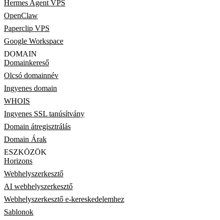
Hermes Agent VPS
OpenClaw
Paperclip VPS
Google Workspace
DOMAIN
Domainkereső
Olcsó domainnév
Ingyenes domain
WHOIS
Ingyenes SSL tanúsítvány
Domain átregisztrálás
Domain Árak
ESZKÖZÖK
Horizons
Webhelyszerkesztő
AI webhelyszerkesztő
Webhelyszerkesztő e-kereskedelemhez
Sablonok