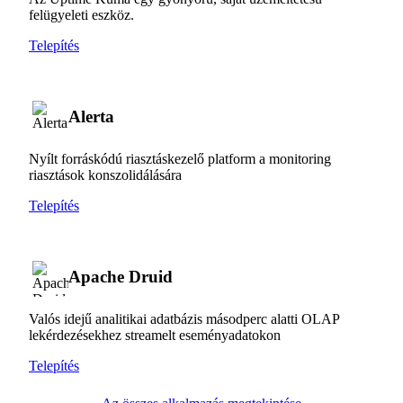
felügyeleti eszköz.
Telepítés
Alerta
Nyílt forráskódú riasztáskezelő platform a monitoring
riasztások konszolidálására
Telepítés
Apache Druid
Valós idejű analitikai adatbázis másodperc alatti OLAP
lekérdezésekhez streamelt eseményadatokon
Telepítés