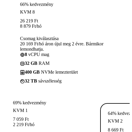
66% kedvezmény
KVM 8
26 219
Ft
8 879
Ft
/hó
Csomag kiválasztása
20 169 Ft/hó áron újul meg 2 évre. Bármikor
lemondhatja.
8
vCPU mag
32 GB
RAM
400 GB
NVMe lemezterület
32 TB
sávszélesség
69% kedvezmény
KVM 1
64% kedvez
7 059
Ft
KVM 2
2 219
Ft
/hó
8 669
Ft