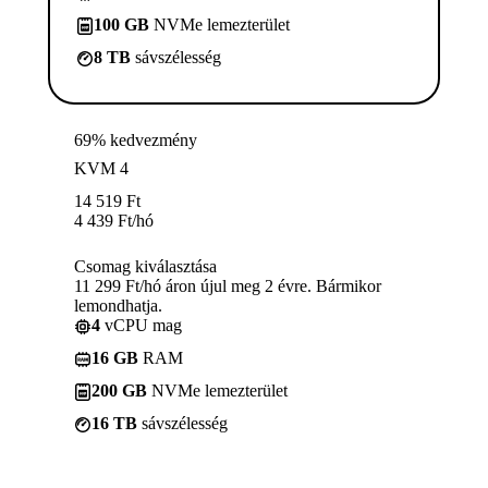
100 GB
NVMe lemezterület
8 TB
sávszélesség
69% kedvezmény
KVM 4
14 519
Ft
4 439
Ft
/hó
Csomag kiválasztása
11 299 Ft/hó áron újul meg 2 évre. Bármikor
lemondhatja.
4
vCPU mag
16 GB
RAM
200 GB
NVMe lemezterület
16 TB
sávszélesség