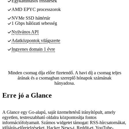
Egykattintásos frissítések
AMD EPYC processzorok
NVMe SSD háttértár
1 Gbps hálózati sebesség
Nyilvános API
Adatközpontok
világszerte
Ingyenes domain 1 évre
Minden csomag díja előre fizetendő. A havi díj a csomag teljes
árának és a csomagban szereplő hónapok számának
hányadosa.
Erre jó a Glance
A Glance egy Go-alapú, saját üzemeltetésű irányítópult, amely
egyetlen, testreszabható oldalra központosítja fontos
információfolyamait. Számos widgetet támogat: RSS-hírcsatornákat,
időjárás-előrejelzéseket, Hacker News-t, Reddit-et, YouTube-