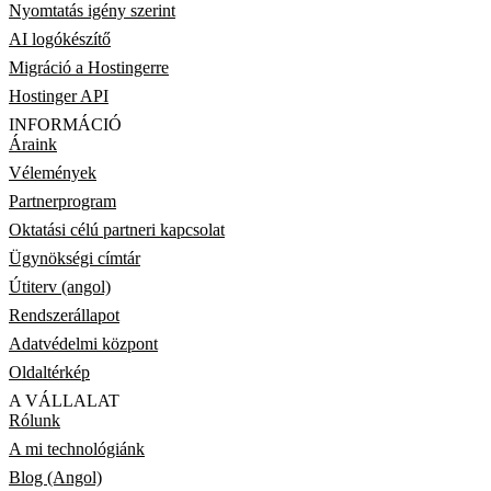
Nyomtatás igény szerint
AI logókészítő
Migráció a Hostingerre
Hostinger API
INFORMÁCIÓ
Áraink
Vélemények
Partnerprogram
Oktatási célú partneri kapcsolat
Ügynökségi címtár
Útiterv (angol)
Rendszerállapot
Adatvédelmi központ
Oldaltérkép
A VÁLLALAT
Rólunk
A mi technológiánk
Blog (Angol)