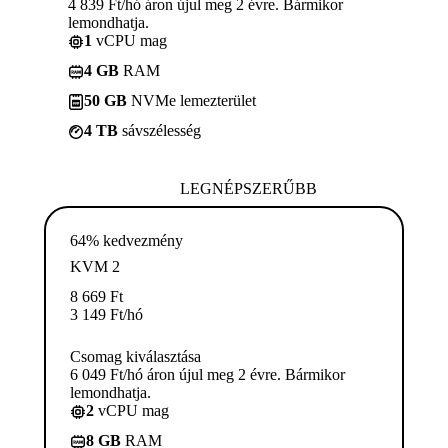
4 839 Ft/hó áron újul meg 2 évre. Bármikor
lemondhatja.
1
vCPU mag
4 GB
RAM
50 GB
NVMe lemezterület
4 TB
sávszélesség
LEGNÉPSZERŰBB
64% kedvezmény
KVM 2
8 669
Ft
3 149
Ft
/hó
Csomag kiválasztása
6 049 Ft/hó áron újul meg 2 évre. Bármikor
lemondhatja.
2
vCPU mag
8 GB
RAM