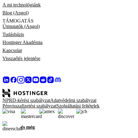
A mi technológiánk
Blog (Angol)
TÁMOGATÁS
Útmutatók (Angol)
Tudásbázis
Hostinger Akadémia
Kapcsolat
Visszaélés jelentése
NPRD-kérési szabályzat
Adatvédelmi szabályzat
Pénvisszafizetési szabályzat
Szolgáltatási feltételek
és még