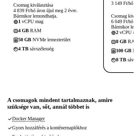
3 149
Ft
/hó
Csomag kiválasztása
4 839 Ft/hó áron újul meg 2 évre.
Bármikor lemondhatja.
Csomag kivá
1
vCPU mag
6 049 Ft/hó 
Bármikor le
4 GB
RAM
2
vCPU m
50 GB
NVMe lemezterület
8 GB
RA
4 TB
sávszélesség
100 GB
N
8 TB
sávs
A csomagok
mindent tartalmaznak, amire
szüksége van,
sőt, annál többet is
Docker Manager
Gyors hozzáférés a konténernaplókhoz