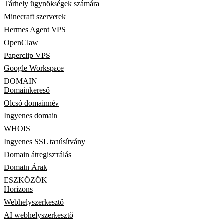
Tárhely ügynökségek számára
Minecraft szerverek
Hermes Agent VPS
OpenClaw
Paperclip VPS
Google Workspace
DOMAIN
Domainkereső
Olcsó domainnév
Ingyenes domain
WHOIS
Ingyenes SSL tanúsítvány
Domain átregisztrálás
Domain Árak
ESZKÖZÖK
Horizons
Webhelyszerkesztő
AI webhelyszerkesztő