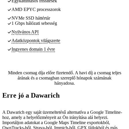
Egykattintásos frissítések
AMD EPYC processzorok
NVMe SSD háttértár
1 Gbps hálózati sebesség
Nyilvános API
Adatközpontok
világszerte
Ingyenes domain 1 évre
Minden csomag díja előre fizetendő. A havi díj a csomag teljes
árának és a csomagban szereplő hónapok számának
hányadosa.
Erre jó a Dawarich
A Dawarich egy saját üzemeltetésű alternatíva a Google Timeline-
hoz, amely a helyelőzményeit az Ön irányítása alá helyezi.
Importáljon adatokat a Google Maps Timeline exportokból,
OwnTracks-ből, Strava-ból, Immich-ből, GPX fájlokból és más