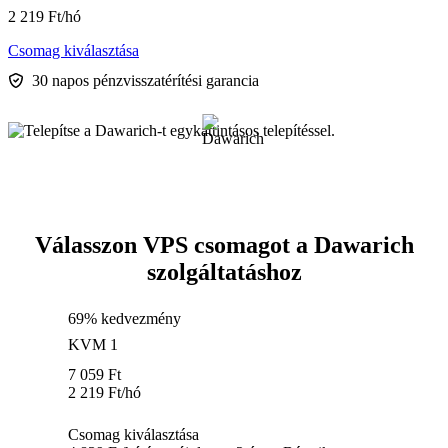
2 219
Ft
/hó
Csomag kiválasztása
30 napos pénzvisszatérítési garancia
Válasszon VPS csomagot a Dawarich
szolgáltatáshoz
69% kedvezmény
KVM 1
7 059
Ft
2 219
Ft
/hó
Csomag kiválasztása