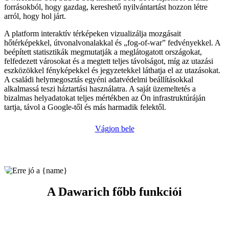
forrásokból, hogy gazdag, kereshető nyilvántartást hozzon létre
arról, hogy hol járt.
A platform interaktív térképeken vizualizálja mozgásait
hőtérképekkel, útvonalvonalakkal és „fog-of-war” fedvényekkel. A
beépített statisztikák megmutatják a meglátogatott országokat,
felfedezett városokat és a megtett teljes távolságot, míg az utazási
eszközökkel fényképekkel és jegyzetekkel láthatja el az utazásokat.
A családi helymegosztás egyéni adatvédelmi beállításokkal
alkalmassá teszi háztartási használatra. A saját üzemeltetés a
bizalmas helyadatokat teljes mértékben az Ön infrastruktúráján
tartja, távol a Google-től és más harmadik felektől.
Vágjon bele
A Dawarich főbb funkciói