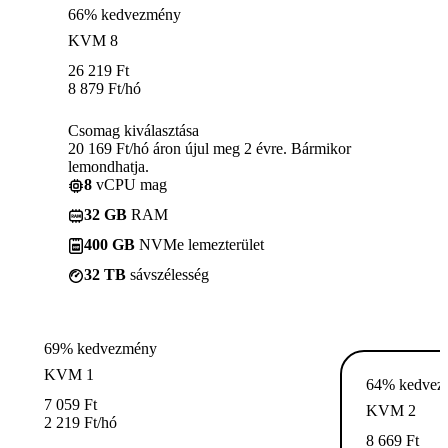
66% kedvezmény
KVM 8
26 219
Ft
8 879
Ft
/hó
Csomag kiválasztása
20 169 Ft/hó áron újul meg 2 évre. Bármikor
lemondhatja.
8
vCPU mag
32 GB
RAM
400 GB
NVMe lemezterület
32 TB
sávszélesség
69% kedvezmény
KVM 1
64% kedvez
7 059
Ft
KVM 2
2 219
Ft
/hó
8 669
Ft