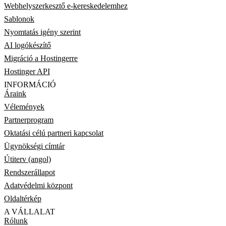
Webhelyszerkesztő e-kereskedelemhez
Sablonok
Nyomtatás igény szerint
AI logókészítő
Migráció a Hostingerre
Hostinger API
INFORMÁCIÓ
Áraink
Vélemények
Partnerprogram
Oktatási célú partneri kapcsolat
Ügynökségi címtár
Útiterv (angol)
Rendszerállapot
Adatvédelmi központ
Oldaltérkép
A VÁLLALAT
Rólunk