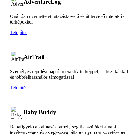
AdventureLog
Önállóan üzemeltetett utazáskövető és útitervező interaktív
térképekkel
Telepítés
AirTrail
Személyes repülési napló interaktív térképpel, statisztikákkal
és többfelhasználós támogatással
Telepítés
Baby Buddy
Babafigyelő alkalmazás, amely segíti a szülőket a napi
tevékenységek és az egészségi állapot nyomon követésében