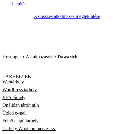
Telepítés
Az összes alkalmazás megtekintése
Hostinger
Alkalmazások
Dawarich
TÁRHELYEK
Webtárhely
WordPress tárhely
VPS tárhely
Önállóan tárolt n8n
Üzleti e-mail
Felhő alapú tárhely
Tárhely WooCommerce-hez