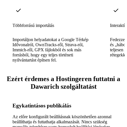
Többforrású importálás
Interaktí
Importáljon helyadatokat a Google Térkép
Fedezze f
Idővonalról, OwnTracks-ről, Strava-ról,
és „hábo
Immich-ről, GPX fájlokból és sok más
teljesen i
forrásból, hogy egy teljes történeti
rétegekke
nyilvántartást építsen fel.
Ezért érdemes a Hostingeren futtatni a
Dawarich szolgáltatást
Egykatintásos publikálás
Az előre konfigurált beállításnak köszönhetően azonnal
beállíthatja és futtathatja alkalmazását. Nincs szükség
manuális telepítésre vagy bonyolult beállítási lépésekre.