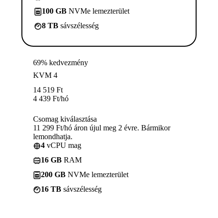
100 GB
NVMe lemezterület
8 TB
sávszélesség
69% kedvezmény
KVM 4
14 519
Ft
4 439
Ft
/hó
Csomag kiválasztása
11 299 Ft/hó áron újul meg 2 évre. Bármikor
lemondhatja.
4
vCPU mag
16 GB
RAM
200 GB
NVMe lemezterület
16 TB
sávszélesség