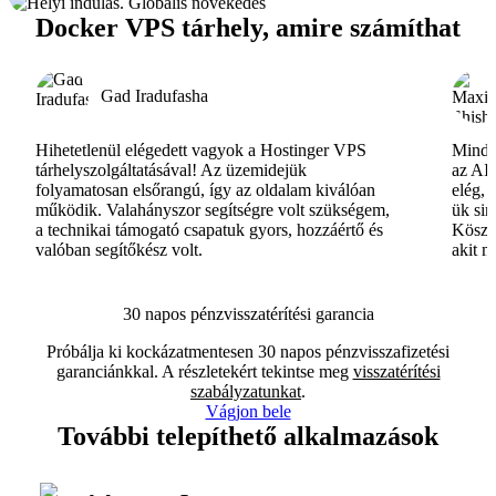
Docker VPS tárhely, amire számíthat
Gad Iradufasha
Hihetetlenül elégedett vagyok a Hostinger VPS
Minde
tárhelyszolgáltatásával! Az üzemidejük
az AI-
folyamatosan elsőrangú, így az oldalam kiválóan
elég, 
működik. Valahányszor segítségre volt szükségem,
ük si
a technikai támogató csapatuk gyors, hozzáértő és
Köszö
valóban segítőkész volt.
akit m
30 napos pénzvisszatérítési garancia
Próbálja ki kockázatmentesen 30 napos pénzvisszafizetési
garanciánkkal. A részletekért tekintse meg
visszatérítési
szabályzatunkat
.
Vágjon bele
További telepíthető alkalmazások