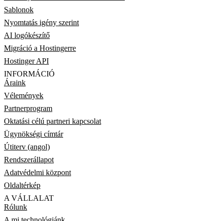
Sablonok
Nyomtatás igény szerint
AI logókészítő
Migráció a Hostingerre
Hostinger API
INFORMÁCIÓ
Áraink
Vélemények
Partnerprogram
Oktatási célú partneri kapcsolat
Ügynökségi címtár
Útiterv (angol)
Rendszerállapot
Adatvédelmi központ
Oldaltérkép
A VÁLLALAT
Rólunk
A mi technológiánk