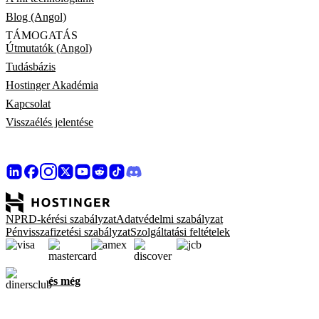
Blog (Angol)
TÁMOGATÁS
Útmutatók (Angol)
Tudásbázis
Hostinger Akadémia
Kapcsolat
Visszaélés jelentése
NPRD-kérési szabályzat
Adatvédelmi szabályzat
Pénvisszafizetési szabályzat
Szolgáltatási feltételek
és még