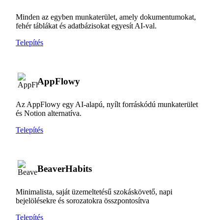
Minden az egyben munkaterület, amely dokumentumokat,
fehér táblákat és adatbázisokat egyesít AI-val.
Telepítés
AppFlowy
Az AppFlowy egy AI-alapú, nyílt forráskódú munkaterület
és Notion alternatíva.
Telepítés
BeaverHabits
Minimalista, saját üzemeltetésű szokáskövető, napi
bejelölésekre és sorozatokra összpontosítva
Telepítés