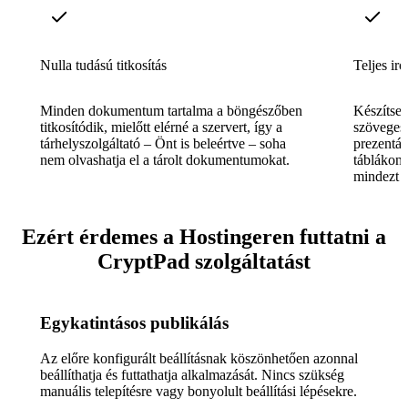
Nulla tudású titkosítás
Teljes ir
Minden dokumentum tartalma a böngészőben
Készítsen
titkosítódik, mielőtt elérné a szervert, így a
szöveges
tárhelyszolgáltató – Önt is beleértve – soha
prezentá
nem olvashatja el a tárolt dokumentumokat.
táblákon,
mindezt v
Ezért érdemes a Hostingeren futtatni a
CryptPad szolgáltatást
Egykatintásos publikálás
Az előre konfigurált beállításnak köszönhetően azonnal
beállíthatja és futtathatja alkalmazását. Nincs szükség
manuális telepítésre vagy bonyolult beállítási lépésekre.