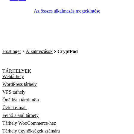
Az összes alkalmazás megtekintése
Hostinger
Alkalmazások
CryptPad
TÁRHELYEK
Webtárhely
WordPress tárhely
VPS tárhely
Önállóan tárolt n8n
Üzleti e-mail
Felhő alapú tárhely
Tárhely WooCommerce-hez
Tárhely ügynökségek számára