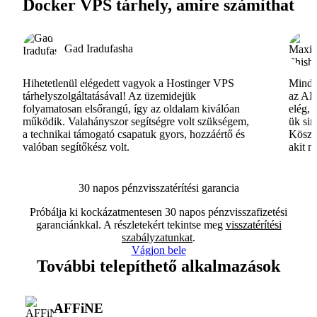
Docker VPS tárhely, amire számíthat
Gad Iradufasha
Hihetetlenül elégedett vagyok a Hostinger VPS
Minde
tárhelyszolgáltatásával! Az üzemidejük
az AI-
folyamatosan elsőrangú, így az oldalam kiválóan
elég, 
működik. Valahányszor segítségre volt szükségem,
ük si
a technikai támogató csapatuk gyors, hozzáértő és
Köszö
valóban segítőkész volt.
akit m
30 napos pénzvisszatérítési garancia
Próbálja ki kockázatmentesen 30 napos pénzvisszafizetési
garanciánkkal. A részletekért tekintse meg
visszatérítési
szabályzatunkat
.
Vágjon bele
További telepíthető alkalmazások
AFFiNE