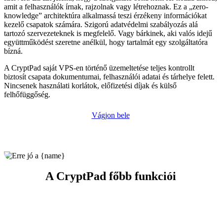
amit a felhasználók írnak, rajzolnak vagy létrehoznak. Ez a „zero-
knowledge” architektúra alkalmassá teszi érzékeny információkat
kezelő csapatok számára. Szigorú adatvédelmi szabályozás alá
tartozó szervezeteknek is megfelelő. Vagy bárkinek, aki valós idejű
együttműködést szeretne anélkül, hogy tartalmát egy szolgáltatóra
bízná.
A CryptPad saját VPS-en történő üzemeltetése teljes kontrollt
biztosít csapata dokumentumai, felhasználói adatai és tárhelye felett.
Nincsenek használati korlátok, előfizetési díjak és külső
felhőfüggőség.
Vágjon bele
A CryptPad főbb funkciói