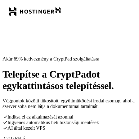
Akár 69% kedvezmény a CryptPad szolgáltatásra
Telepítse a CryptPadot
egykattintásos telepítéssel.
Végpontok közötti titkosított, együttműködési irodai csomag, ahol a
szerver soha nem látja a dokumentumai tartalmát.
Indítsa el az alkalmazását azonnal
Ingyenes automatikus heti biztonsági mentések
AI által kezelt VPS
2 219
Ft
/hó