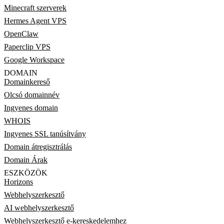
Minecraft szerverek
Hermes Agent VPS
OpenClaw
Paperclip VPS
Google Workspace
DOMAIN
Domainkereső
Olcsó domainnév
Ingyenes domain
WHOIS
Ingyenes SSL tanúsítvány
Domain átregisztrálás
Domain Árak
ESZKÖZÖK
Horizons
Webhelyszerkesztő
AI webhelyszerkesztő
Webhelyszerkesztő e-kereskedelemhez