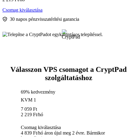
Csomag kiválasztása
30 napos pénzvisszatérítési garancia
Válasszon VPS csomagot a CryptPad
szolgáltatáshoz
69% kedvezmény
KVM 1
7 059
Ft
2 219
Ft
/hó
Csomag kiválasztása
4 839 Ft/hó áron újul meg 2 évre. Bármikor