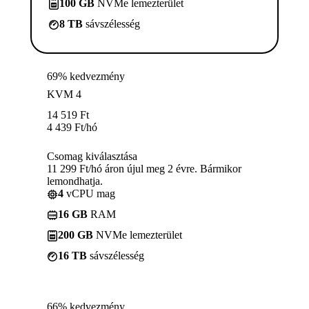
100 GB
NVMe lemezterület
8 TB
sávszélesség
69% kedvezmény
KVM 4
14 519
Ft
4 439
Ft
/hó
Csomag kiválasztása
11 299 Ft/hó áron újul meg 2 évre. Bármikor
lemondhatja.
4
vCPU mag
16 GB
RAM
200 GB
NVMe lemezterület
16 TB
sávszélesség
66% kedvezmény