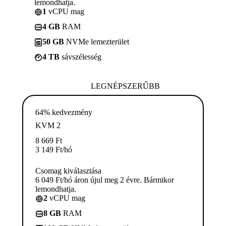
lemondhatja.
1
vCPU mag
4 GB
RAM
50 GB
NVMe lemezterület
4 TB
sávszélesség
LEGNÉPSZERŰBB
64% kedvezmény
KVM 2
8 669
Ft
3 149
Ft
/hó
Csomag kiválasztása
6 049 Ft/hó áron újul meg 2 évre. Bármikor
lemondhatja.
2
vCPU mag
8 GB
RAM