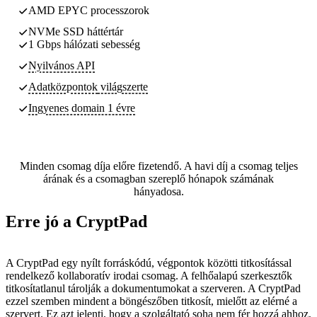
AMD EPYC processzorok
NVMe SSD háttértár
1 Gbps hálózati sebesség
Nyilvános API
Adatközpontok
világszerte
Ingyenes domain 1 évre
Minden csomag díja előre fizetendő. A havi díj a csomag teljes
árának és a csomagban szereplő hónapok számának
hányadosa.
Erre jó a CryptPad
A CryptPad egy nyílt forráskódú, végpontok közötti titkosítással
rendelkező kollaboratív irodai csomag. A felhőalapú szerkesztők
titkosítatlanul tárolják a dokumentumokat a szerveren. A CryptPad
ezzel szemben mindent a böngészőben titkosít, mielőtt az elérné a
szervert. Ez azt jelenti, hogy a szolgáltató soha nem fér hozzá ahhoz,