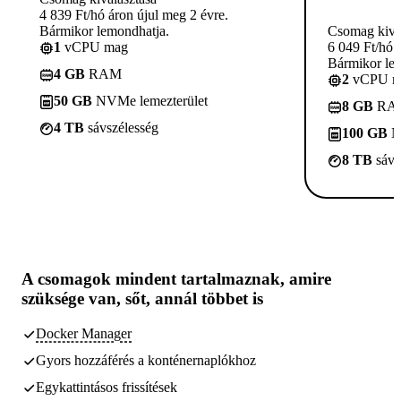
4 839 Ft/hó áron újul meg 2 évre.
Bármikor lemondhatja.
Csomag kivá
1
vCPU mag
6 049 Ft/hó 
Bármikor le
4 GB
RAM
2
vCPU m
50 GB
NVMe lemezterület
8 GB
RA
4 TB
sávszélesség
100 GB
N
8 TB
sávs
A csomagok
mindent tartalmaznak, amire
szüksége van,
sőt, annál többet is
Docker Manager
Gyors hozzáférés a konténernaplókhoz
Egykattintásos frissítések