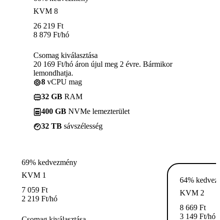
KVM 8
26 219
Ft
8 879
Ft
/hó
Csomag kiválasztása
20 169 Ft/hó áron újul meg 2 évre. Bármikor
lemondhatja.
8
vCPU mag
32 GB
RAM
400 GB
NVMe lemezterület
32 TB
sávszélesség
69% kedvezmény
KVM 1
64% kedvez
7 059
Ft
KVM 2
2 219
Ft
/hó
8 669
Ft
3 149
Ft
/hó
Csomag kiválasztása