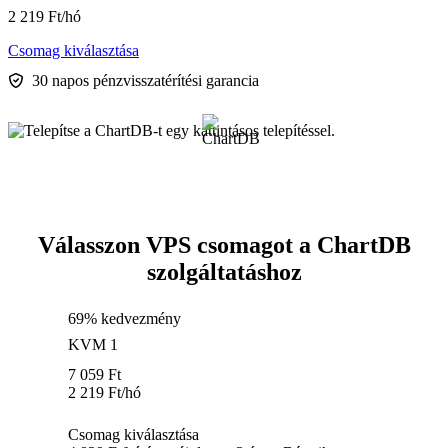
2 219
Ft
/hó
Csomag kiválasztása
30 napos pénzvisszatérítési garancia
Válasszon VPS csomagot a ChartDB
szolgáltatáshoz
69% kedvezmény
KVM 1
7 059
Ft
2 219
Ft
/hó
Csomag kiválasztása