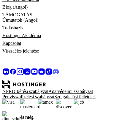
Blog (Angol)
TÁMOGATÁS
Útmutatók (Angol)
Tudásbázis
Hostinger Akadémia
Kapcsolat
Visszaélés jelentése
NPRD-kérési szabályzat
Adatvédelmi szabályzat
Pénvisszafizetési szabályzat
Szolgáltatási feltételek
és még