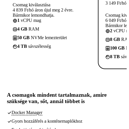
3 149
Ft
/hó
Csomag kiválasztása
4 839 Ft/hó áron újul meg 2 évre.
Bármikor lemondhatja.
Csomag kivá
1
vCPU mag
6 049 Ft/hó 
Bármikor le
4 GB
RAM
2
vCPU m
50 GB
NVMe lemezterület
8 GB
RA
4 TB
sávszélesség
100 GB
N
8 TB
sávs
A csomagok
mindent tartalmaznak, amire
szüksége van,
sőt, annál többet is
Docker Manager
Gyors hozzáférés a konténernaplókhoz