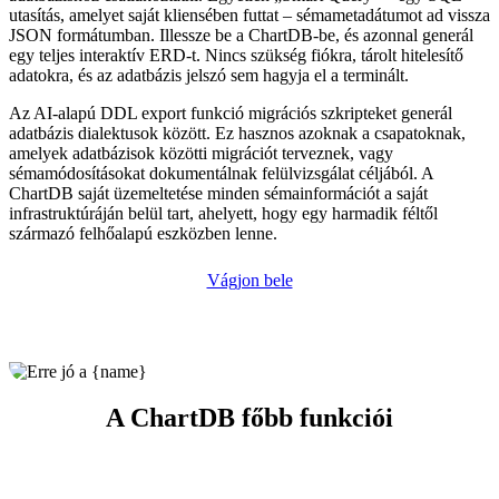
utasítás, amelyet saját kliensében futtat – sémametadátumot ad vissza
JSON formátumban. Illessze be a ChartDB-be, és azonnal generál
egy teljes interaktív ERD-t. Nincs szükség fiókra, tárolt hitelesítő
adatokra, és az adatbázis jelszó sem hagyja el a terminált.
Az AI-alapú DDL export funkció migrációs szkripteket generál
adatbázis dialektusok között. Ez hasznos azoknak a csapatoknak,
amelyek adatbázisok közötti migrációt terveznek, vagy
sémamódosításokat dokumentálnak felülvizsgálat céljából. A
ChartDB saját üzemeltetése minden sémainformációt a saját
infrastruktúráján belül tart, ahelyett, hogy egy harmadik féltől
származó felhőalapú eszközben lenne.
Vágjon bele
A ChartDB főbb funkciói