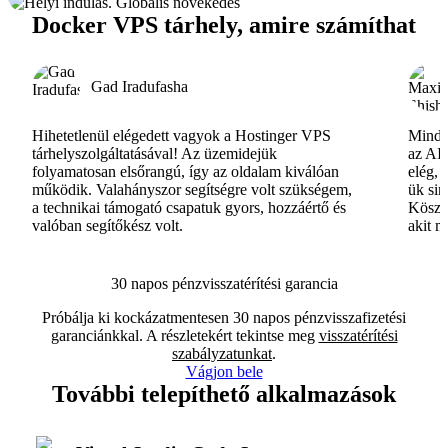
Docker VPS tárhely, amire számíthat
Gad Iradufasha
Hihetetlenül elégedett vagyok a Hostinger VPS
Minde
tárhelyszolgáltatásával! Az üzemidejük
az AI-
folyamatosan elsőrangú, így az oldalam kiválóan
elég, 
működik. Valahányszor segítségre volt szükségem,
ük si
a technikai támogató csapatuk gyors, hozzáértő és
Köszö
valóban segítőkész volt.
akit m
30 napos pénzvisszatérítési garancia
Próbálja ki kockázatmentesen 30 napos pénzvisszafizetési
garanciánkkal. A részletekért tekintse meg
visszatérítési
szabályzatunkat
.
Vágjon bele
További telepíthető alkalmazások