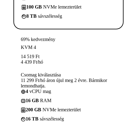
100 GB
NVMe lemezterület
8 TB
sávszélesség
69% kedvezmény
KVM 4
14 519
Ft
4 439
Ft
/hó
Csomag kiválasztása
11 299 Ft/hó áron újul meg 2 évre. Bármikor
lemondhatja.
4
vCPU mag
16 GB
RAM
200 GB
NVMe lemezterület
16 TB
sávszélesség