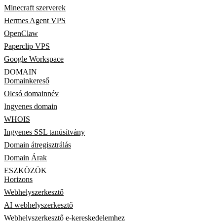
Minecraft szerverek
Hermes Agent VPS
OpenClaw
Paperclip VPS
Google Workspace
DOMAIN
Domainkereső
Olcsó domainnév
Ingyenes domain
WHOIS
Ingyenes SSL tanúsítvány
Domain átregisztrálás
Domain Árak
ESZKÖZÖK
Horizons
Webhelyszerkesztő
AI webhelyszerkesztő
Webhelyszerkesztő e-kereskedelemhez