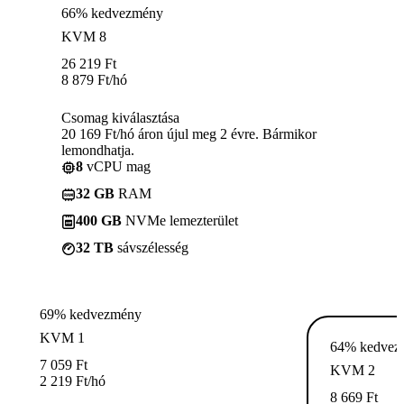
66% kedvezmény
KVM 8
26 219
Ft
8 879
Ft
/hó
Csomag kiválasztása
20 169 Ft/hó áron újul meg 2 évre. Bármikor
lemondhatja.
8
vCPU mag
32 GB
RAM
400 GB
NVMe lemezterület
32 TB
sávszélesség
69% kedvezmény
KVM 1
64% kedvez
7 059
Ft
KVM 2
2 219
Ft
/hó
8 669
Ft