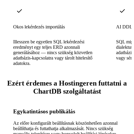
Okos lekérdezés importálás
AI DDL e
Illesszen be egyetlen SQL lekérdezési
SQL migrá
eredményt egy teljes ERD azonnali
dialektus
generálásához — nincs szükség közvetlen
adatbázis
adatbázis-kapcsolatra vagy tárolt hitelesítő
vagy sém
adatokra.
Ezért érdemes a Hostingeren futtatni a
ChartDB szolgáltatást
Egykatintásos publikálás
Az előre konfigurált beállításnak köszönhetően azonnal
beállíthatja és futtathatja alkalmazását. Nincs szükség
manuális telepítésre vagy bonyolult beállítási lépésekre.