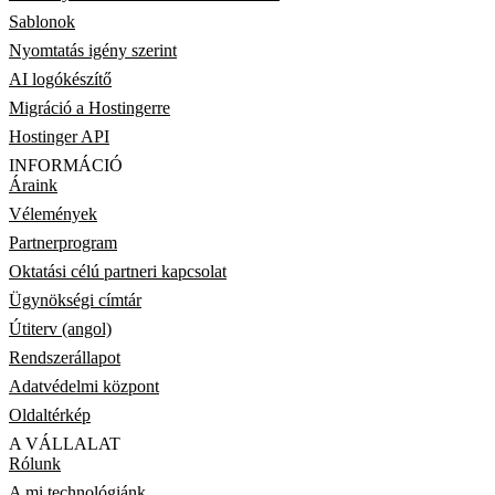
Sablonok
Nyomtatás igény szerint
AI logókészítő
Migráció a Hostingerre
Hostinger API
INFORMÁCIÓ
Áraink
Vélemények
Partnerprogram
Oktatási célú partneri kapcsolat
Ügynökségi címtár
Útiterv (angol)
Rendszerállapot
Adatvédelmi központ
Oldaltérkép
A VÁLLALAT
Rólunk
A mi technológiánk