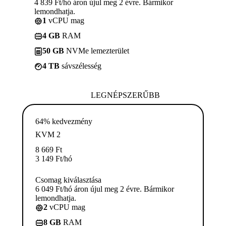
4 839 Ft/hó áron újul meg 2 évre. Bármikor
lemondhatja.
1
vCPU mag
4 GB
RAM
50 GB
NVMe lemezterület
4 TB
sávszélesség
LEGNÉPSZERŰBB
64% kedvezmény
KVM 2
8 669
Ft
3 149
Ft
/hó
Csomag kiválasztása
6 049 Ft/hó áron újul meg 2 évre. Bármikor
lemondhatja.
2
vCPU mag
8 GB
RAM