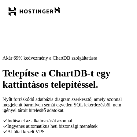
Akár 69% kedvezmény a ChartDB szolgáltatásra
Telepítse a ChartDB-t egy
kattintásos telepítéssel.
Nyílt forráskódú adatbázis-diagram szerkesztő, amely azonnal
megjelenít bármilyen sémát egyetlen SQL lekérdezésből, nem
igényel tárolt hitelesítő adatokat.
Indítsa el az alkalmazását azonnal
Ingyenes automatikus heti biztonsági mentések
AI által kezelt VPS