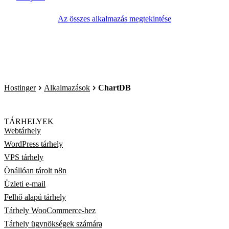
Az összes alkalmazás megtekintése
Hostinger
Alkalmazások
ChartDB
TÁRHELYEK
Webtárhely
WordPress tárhely
VPS tárhely
Önállóan tárolt n8n
Üzleti e-mail
Felhő alapú tárhely
Tárhely WooCommerce-hez
Tárhely ügynökségek számára