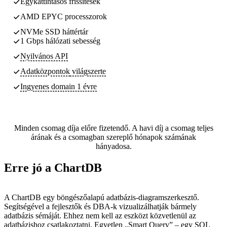
Egykattintásos frissítések
AMD EPYC processzorok
NVMe SSD háttértár
1 Gbps hálózati sebesség
Nyilvános API
Adatközpontok
világszerte
Ingyenes domain 1 évre
Minden csomag díja előre fizetendő. A havi díj a csomag teljes
árának és a csomagban szereplő hónapok számának
hányadosa.
Erre jó a ChartDB
A ChartDB egy böngészőalapú adatbázis-diagramszerkesztő.
Segítségével a fejlesztők és DBA-k vizualizálhatják bármely
adatbázis sémáját. Ehhez nem kell az eszközt közvetlenül az
adatbázishoz csatlakoztatni. Egyetlen „Smart Query” – egy SQL