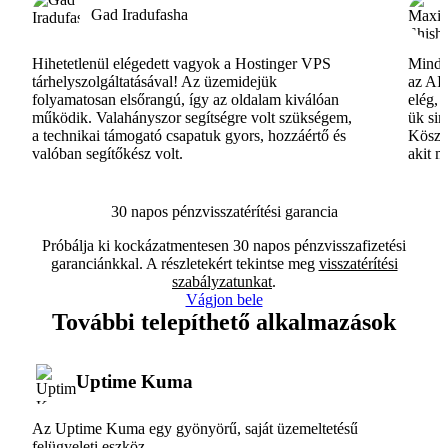
Gad Iradufasha
Hihetetlenül elégedett vagyok a Hostinger VPS
Minde
tárhelyszolgáltatásával! Az üzemidejük
az AI-
folyamatosan elsőrangú, így az oldalam kiválóan
elég, 
működik. Valahányszor segítségre volt szükségem,
ük si
a technikai támogató csapatuk gyors, hozzáértő és
Köszö
valóban segítőkész volt.
akit m
30 napos pénzvisszatérítési garancia
Próbálja ki kockázatmentesen 30 napos pénzvisszafizetési
garanciánkkal. A részletekért tekintse meg
visszatérítési
szabályzatunkat
.
Vágjon bele
További telepíthető alkalmazások
Uptime Kuma
Az Uptime Kuma egy gyönyörű, saját üzemeltetésű
felügyeleti eszköz.