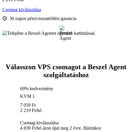
Csomag kiválasztása
30 napos pénzvisszatérítési garancia
Válasszon VPS csomagot a Beszel Agent
szolgáltatáshoz
69% kedvezmény
KVM 1
7 059
Ft
2 219
Ft
/hó
Csomag kiválasztása
4 839 Ft/hó áron újul meg 2 évre. Bármikor