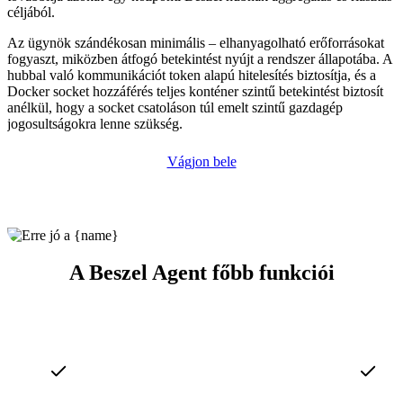
céljából.
Az ügynök szándékosan minimális – elhanyagolható erőforrásokat
fogyaszt, miközben átfogó betekintést nyújt a rendszer állapotába. A
hubbal való kommunikációt token alapú hitelesítés biztosítja, és a
Docker socket hozzáférés teljes konténer szintű betekintést biztosít
anélkül, hogy a socket csatoláson túl emelt szintű gazdagép
jogosultságokra lenne szükség.
Vágjon bele
A Beszel Agent főbb funkciói