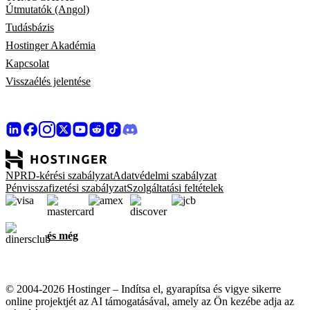
Útmutatók (Angol)
Tudásbázis
Hostinger Akadémia
Kapcsolat
Visszaélés jelentése
NPRD-kérési szabályzat
Adatvédelmi szabályzat
Pénvisszafizetési szabályzat
Szolgáltatási feltételek
és még
© 2004-2026 Hostinger – Indítsa el, gyarapítsa és vigye sikerre
online projektjét az AI támogatásával, amely az Ön kezébe adja az