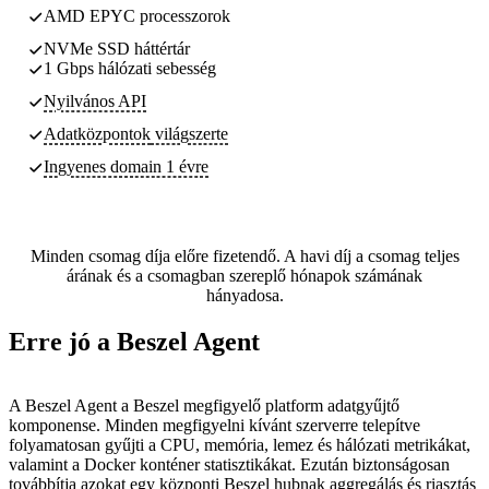
AMD EPYC processzorok
NVMe SSD háttértár
1 Gbps hálózati sebesség
Nyilvános API
Adatközpontok
világszerte
Ingyenes domain 1 évre
Minden csomag díja előre fizetendő. A havi díj a csomag teljes
árának és a csomagban szereplő hónapok számának
hányadosa.
Erre jó a Beszel Agent
A Beszel Agent a Beszel megfigyelő platform adatgyűjtő
komponense. Minden megfigyelni kívánt szerverre telepítve
folyamatosan gyűjti a CPU, memória, lemez és hálózati metrikákat,
valamint a Docker konténer statisztikákat. Ezután biztonságosan
továbbítja azokat egy központi Beszel hubnak aggregálás és riasztás