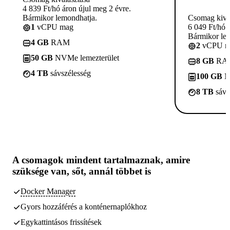
4 839 Ft/hó áron újul meg 2 évre.
Bármikor lemondhatja.
Csomag kivá
1
vCPU mag
6 049 Ft/hó 
Bármikor le
4 GB
RAM
2
vCPU m
50 GB
NVMe lemezterület
8 GB
RA
4 TB
sávszélesség
100 GB
N
8 TB
sávs
A csomagok
mindent tartalmaznak, amire
szüksége van,
sőt, annál többet is
Docker Manager
Gyors hozzáférés a konténernaplókhoz
Egykattintásos frissítések