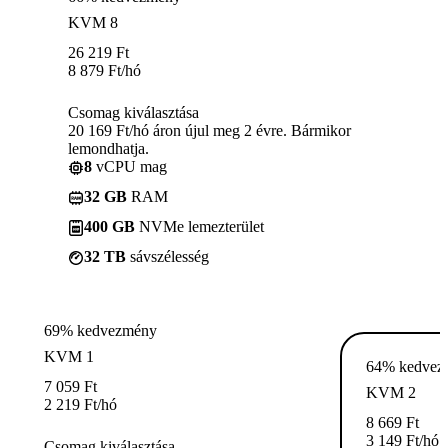
KVM 8
26 219
Ft
8 879
Ft
/hó
Csomag kiválasztása
20 169 Ft/hó áron újul meg 2 évre. Bármikor
lemondhatja.
8
vCPU mag
32 GB
RAM
400 GB
NVMe lemezterület
32 TB
sávszélesség
69% kedvezmény
KVM 1
64% kedvez
7 059
Ft
KVM 2
2 219
Ft
/hó
8 669
Ft
3 149
Ft
/hó
Csomag kiválasztása