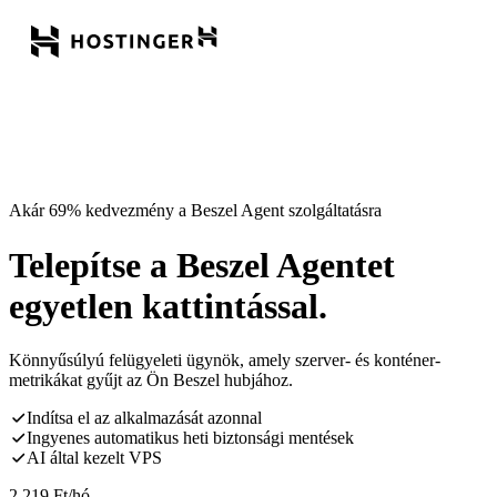
Akár 69% kedvezmény a Beszel Agent szolgáltatásra
Telepítse a Beszel Agentet
egyetlen kattintással.
Könnyűsúlyú felügyeleti ügynök, amely szerver- és konténer-
metrikákat gyűjt az Ön Beszel hubjához.
Indítsa el az alkalmazását azonnal
Ingyenes automatikus heti biztonsági mentések
AI által kezelt VPS
2 219
Ft
/hó