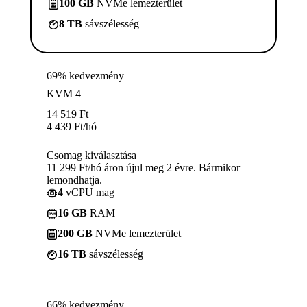
100 GB
NVMe lemezterület
8 TB
sávszélesség
69% kedvezmény
KVM 4
14 519
Ft
4 439
Ft
/hó
Csomag kiválasztása
11 299 Ft/hó áron újul meg 2 évre. Bármikor
lemondhatja.
4
vCPU mag
16 GB
RAM
200 GB
NVMe lemezterület
16 TB
sávszélesség
66% kedvezmény