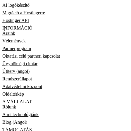
AI logókészítő
Migráció a Hostingerre
Hostinger API
INFORMÁCIÓ
Áraink
Vélemények
Partnerprogram
Oktatási célú partneri kapcsolat
Ügynökségi címtár
Útiterv (angol)
Rendszerállapot
Adatvédelmi központ
Oldaltérkép
A VÁLLALAT
Rólunk
A mi technológiánk
Blog (Angol)
TÁMOGATÁS