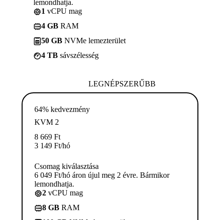
lemondhatja.
1
vCPU mag
4 GB
RAM
50 GB
NVMe lemezterület
4 TB
sávszélesség
LEGNÉPSZERŰBB
64% kedvezmény
KVM 2
8 669
Ft
3 149
Ft
/hó
Csomag kiválasztása
6 049 Ft/hó áron újul meg 2 évre. Bármikor
lemondhatja.
2
vCPU mag
8 GB
RAM