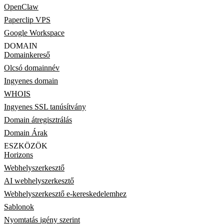
OpenClaw
Paperclip VPS
Google Workspace
DOMAIN
Domainkereső
Olcsó domainnév
Ingyenes domain
WHOIS
Ingyenes SSL tanúsítvány
Domain átregisztrálás
Domain Árak
ESZKÖZÖK
Horizons
Webhelyszerkesztő
AI webhelyszerkesztő
Webhelyszerkesztő e-kereskedelemhez
Sablonok
Nyomtatás igény szerint