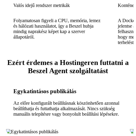
Valós idejű rendszer metrikák
Konténer
Folyamatosan figyeli a CPU, memória, lemez
A Docker 
és hálózati használatot, így a Beszel hubja
jelentse 
mindig naprakész képet kap a szerver
felhaszná
állapotáról.
hogy mel
terhelést.
Ezért érdemes a Hostingeren futtatni a
Beszel Agent szolgáltatást
Egykatintásos publikálás
Az előre konfigurált beállításnak köszönhetően azonnal
beállíthatja és futtathatja alkalmazását. Nincs szükség
manuális telepítésre vagy bonyolult beállítási lépésekre.