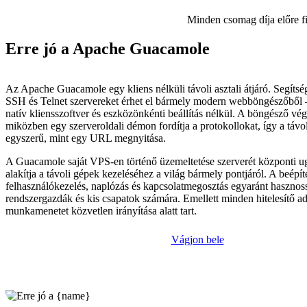
Minden csomag díja előre f
Erre jó a Apache Guacamole
Az Apache Guacamole egy kliens nélküli távoli asztali átjáró. Segít
SSH és Telnet szervereket érhet el bármely modern webböngészőből
natív kliensszoftver és eszközönkénti beállítás nélkül. A böngésző végz
miközben egy szerveroldali démon fordítja a protokollokat, így a távo
egyszerű, mint egy URL megnyitása.
A Guacamole saját VPS-en történő üzemeltetése szerverét központi u
alakítja a távoli gépek kezeléséhez a világ bármely pontjáról. A beépíte
felhasználókezelés, naplózás és kapcsolatmegosztás egyaránt hasznoss
rendszergazdák és kis csapatok számára. Emellett minden hitelesítő ad
munkamenetet közvetlen irányítása alatt tart.
Vágjon bele