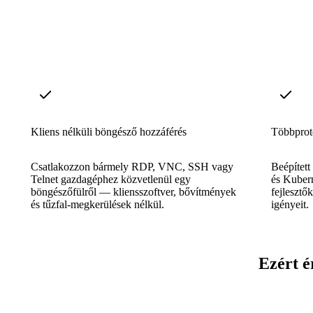
Kliens nélküli böngésző hozzáférés
Többprot
Csatlakozzon bármely RDP, VNC, SSH vagy
Beépítet
Telnet gazdagéphez közvetlenül egy
és Kuber
böngészőfülről — kliensszoftver, bővítmények
fejlesztő
és tűzfal-megkerülések nélkül.
igényeit.
Ezért é