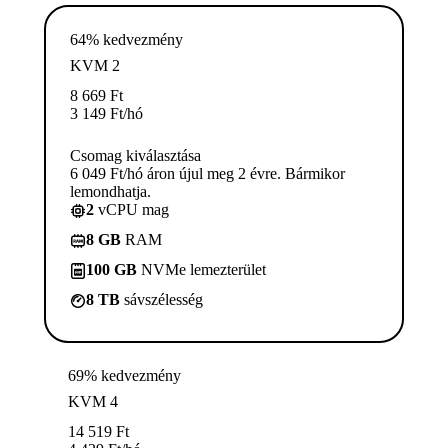
64% kedvezmény
KVM 2
8 669
Ft
3 149
Ft
/hó
Csomag kiválasztása
6 049 Ft/hó áron újul meg 2 évre. Bármikor
lemondhatja.
2
vCPU mag
8 GB
RAM
100 GB
NVMe lemezterület
8 TB
sávszélesség
69% kedvezmény
KVM 4
14 519
Ft