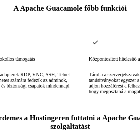
A Apache Guacamole főbb funkciói
okollos támogatás
Központosított hitelesítő 
t adapterek RDP, VNC, SSH, Telnet
Tárolja a szerverjelszava
netes számára fedezik az adminok,
tanúsítványokat egyszer 
k és biztonsági csapatok mindennapi
adjon hozzáférést a felha
hogy megosztaná a mögött
rdemes a Hostingeren futtatni a Apache G
szolgáltatást