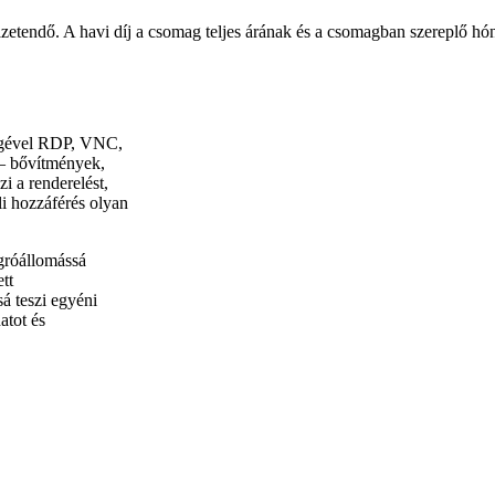
izetendő. A havi díj a csomag teljes árának és a csomagban szereplő 
ségével RDP, VNC,
 – bővítmények,
i a renderelést,
li hozzáférés olyan
gróállomássá
tt
á teszi egyéni
atot és