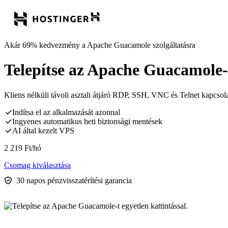
Akár 69% kedvezmény a Apache Guacamole szolgáltatásra
Telepítse az Apache Guacamole-t
Kliens nélküli távoli asztali átjáró RDP, SSH, VNC és Telnet kapcso
Indítsa el az alkalmazását azonnal
Ingyenes automatikus heti biztonsági mentések
AI által kezelt VPS
2 219
Ft
/hó
Csomag kiválasztása
30 napos pénzvisszatérítési garancia