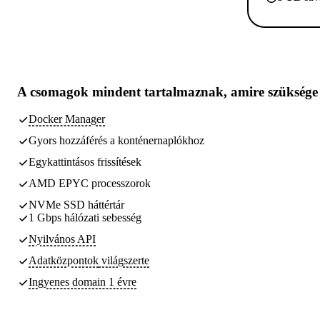
A csomagok
mindent tartalmaznak, amire szüksége
Docker Manager
Gyors hozzáférés a konténernaplókhoz
Egykattintásos frissítések
AMD EPYC processzorok
NVMe SSD háttértár
1 Gbps hálózati sebesség
Nyilvános API
Adatközpontok
világszerte
Ingyenes domain 1 évre