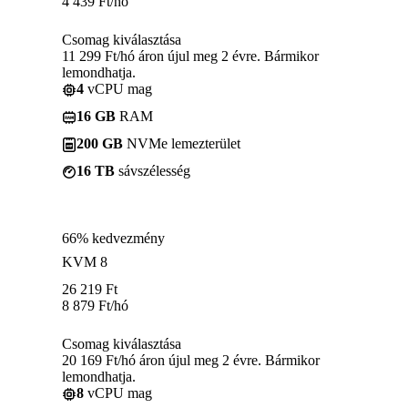
4 439
Ft
/hó
Csomag kiválasztása
11 299 Ft/hó áron újul meg 2 évre. Bármikor
lemondhatja.
4
vCPU mag
16 GB
RAM
200 GB
NVMe lemezterület
16 TB
sávszélesség
66% kedvezmény
KVM 8
26 219
Ft
8 879
Ft
/hó
Csomag kiválasztása
20 169 Ft/hó áron újul meg 2 évre. Bármikor
lemondhatja.
8
vCPU mag