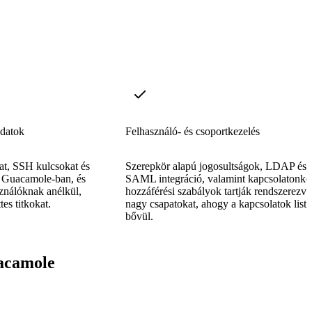
adatok
Felhasználó- és csoportkezelés
kat, SSH kulcsokat és
Szerepkör alapú jogosultságok, LDAP és
a Guacamole-ban, és
SAML integráció, valamint kapcsolatonké
sználóknak anélkül,
hozzáférési szabályok tartják rendszerezve
es titkokat.
nagy csapatokat, ahogy a kapcsolatok listá
bővül.
uacamole