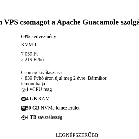
n VPS csomagot a Apache Guacamole szolgá
69% kedvezmény
KVM 1
7 059
Ft
2 219
Ft
/hó
Csomag kiválasztása
4 839 Ft/hó áron újul meg 2 évre. Bármikor
lemondhatja.
1
vCPU mag
4 GB
RAM
50 GB
NVMe lemezterület
4 TB
sávszélesség
LEGNÉPSZERŰBB