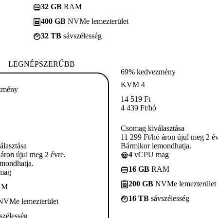
32 GB
RAM
400 GB
NVMe lemezterület
32 TB
sávszélesség
LEGNÉPSZERŰBB
69% kedvezmény
KVM 4
zmény
14 519
Ft
4 439
Ft
/hó
Csomag kiválasztása
11 299 Ft/hó áron újul meg 2 év
lasztása
Bármikor lemondhatja.
 áron újul meg 2 évre.
4
vCPU mag
mondhatja.
16 GB
RAM
mag
200 GB
NVMe lemezterület
AM
16 TB
sávszélesség
VMe lemezterület
szélesség