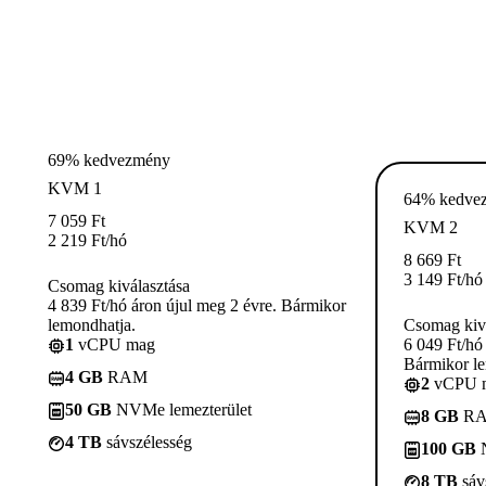
69% kedvezmény
KVM 1
64% kedve
7 059
Ft
KVM 2
2 219
Ft
/hó
8 669
Ft
3 149
Ft
/hó
Csomag kiválasztása
4 839 Ft/hó áron újul meg 2 évre. Bármikor
lemondhatja.
Csomag kivá
1
vCPU mag
6 049 Ft/hó
Bármikor le
4 GB
RAM
2
vCPU 
50 GB
NVMe lemezterület
8 GB
R
4 TB
sávszélesség
100 GB
N
8 TB
sáv