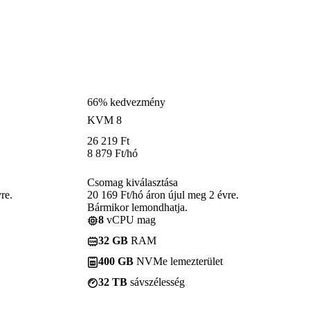
66% kedvezmény
KVM 8
26 219
Ft
8 879
Ft
/hó
Csomag kiválasztása
re.
20 169 Ft/hó áron újul meg 2 évre.
Bármikor lemondhatja.
8
vCPU mag
32 GB
RAM
400 GB
NVMe lemezterület
32 TB
sávszélesség