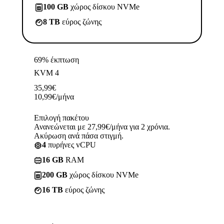
100 GB
χώρος δίσκου NVMe
8 TB
εύρος ζώνης
69% έκπτωση
KVM 4
35,99
€
10,99
€
/μήνα
Επιλογή πακέτου
Ανανεώνεται με 27,99€/μήνα για 2 χρόνια.
Ακύρωση ανά πάσα στιγμή.
4
πυρήνες vCPU
16 GB
RAM
200 GB
χώρος δίσκου NVMe
16 TB
εύρος ζώνης