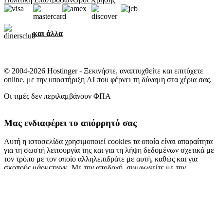
και άλλα
© 2004-2026 Hostinger - Ξεκινήστε, αναπτυχθείτε και επιτύχετε
online, με την υποστήριξη AI που φέρνει τη δύναμη στα χέρια σας.
Οι τιμές δεν περιλαμβάνουν ΦΠΑ
Μας ενδιαφέρει το απόρρητό σας
Αυτή η ιστοσελίδα χρησιμοποιεί cookies τα οποία είναι απαραίτητα
για τη σωστή λειτουργία της και για τη λήψη δεδομένων σχετικά με
τον τρόπο με τον οποίο αλληλεπιδράτε με αυτή, καθώς και για
σκοπούς μάρκετινγκ. Με την αποδοχή, συμφωνείτε με την
αποθήκευση cookies στη συσκευή σας για σκοπούς διαφήμισης,
εξατομίκευση και αναλυτικά στοιχεία, όπως περιγράφεται στην
πολιτική cookies
.
Αποδοχή όλων
Απόρριψη όλων
Ρυθμίσεις cookies