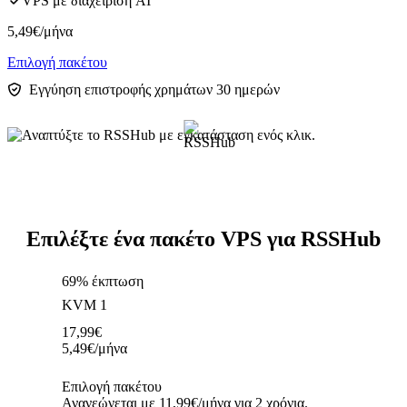
VPS με διαχείριση AI
5,49
€
/μήνα
Επιλογή πακέτου
Εγγύηση επιστροφής χρημάτων 30 ημερών
Επιλέξτε ένα πακέτο VPS για RSSHub
69% έκπτωση
KVM 1
17,99
€
5,49
€
/μήνα
Επιλογή πακέτου
Ανανεώνεται με 11,99€/μήνα για 2 χρόνια.