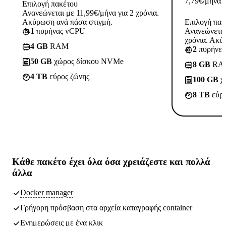
7,79
€
/μήνα
Επιλογή πακέτου
Ανανεώνεται με 11,99€/μήνα για 2 χρόνια.
Ακύρωση ανά πάσα στιγμή.
Επιλογή πακ
1
πυρήνας vCPU
Ανανεώνεται
χρόνια. Ακύ
4 GB
RAM
2
πυρήνε
50 GB
χώρος δίσκου NVMe
8 GB
RA
4 TB
εύρος ζώνης
100 GB
χ
8 TB
εύρο
Κάθε πακέτο έχει
όλα όσα χρειάζεστε
και πολλά
άλλα
Docker manager
Γρήγορη πρόσβαση στα αρχεία καταγραφής container
Ενημερώσεις με ένα κλικ