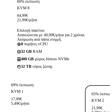
66% έκπτωση
KVM 8
64,99
€
21,99
€
/μήνα
Επιλογή πακέτου
Ανανεώνεται με 49,99€/μήνα για 2 χρόνια.
Ακύρωση ανά πάσα στιγμή.
8
πυρήνες vCPU
32 GB
RAM
400 GB
χώρος δίσκου NVMe
32 TB
εύρος ζώνης
69% έκπτωση
KVM 1
65% έκπτωσ
17,99
€
KVM 2
5,49
€
/μήνα
21,99
€