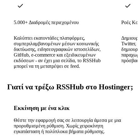
5.000+ Διαδρομές περιεχομένου
Ροές Κο
Καλύπτει εκατοντάδες πλατφόρμες,
Δημιουργ
συμπεριλαμβανομένων μέσων κοινωνικής
Twitter, 
δικτύωσης, ειδησεογραφικών ιστοσελίδων,
δημιουργ
GitHub, e-commerce και εξειδικευμένων
παραχωρή
εκδόσεων - αν έχει μια σελίδα, το RSSHub
πρόσβαση
μπορεί να τη μετατρέψει σε feed.
Γιατί να τρέξω RSSHub στο Hostinger;
Εκκίνηση με ένα κλικ
Θέστε την εφαρμογή σας σε λειτουργία άμεσα με μια
προρυθμισμένη ρύθμιση. Χωρίς χειροκίνητη
εγκατάσταση ή πολύπλοκα βήματα ρύθμισης.