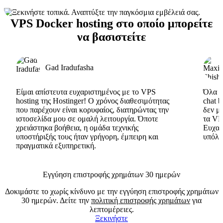
VPS Docker hosting στο οποίο μπορείτε
να βασιστείτε
Gad Iradufasha
Είμαι απίστευτα ευχαριστημένος με το VPS
Όλα εί
hosting της Hostinger! Ο χρόνος διαθεσιμότητας
chat 
που παρέχουν είναι κορυφαίος, διατηρώντας την
δεν μ
ιστοσελίδα μου σε ομαλή λειτουργία. Όποτε
τα VP
χρειάστηκα βοήθεια, η ομάδα τεχνικής
Ευχαρ
υποστήριξής τους ήταν γρήγορη, έμπειρη και
υπόλο
πραγματικά εξυπηρετική.
Εγγύηση επιστροφής χρημάτων 30 ημερών
Δοκιμάστε το χωρίς κίνδυνο με την εγγύηση επιστροφής χρημάτων
30 ημερών. Δείτε την
πολιτική επιστροφής χρημάτων
για
λεπτομέρειες.
Ξεκινήστε