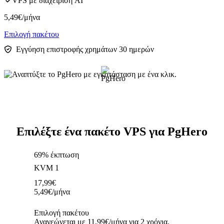
VPS με διαχείριση AI
5,49
€
/μήνα
Επιλογή πακέτου
Εγγύηση επιστροφής χρημάτων 30 ημερών
Επιλέξτε ένα πακέτο VPS για PgHero
69% έκπτωση
KVM 1
17,99
€
5,49
€
/μήνα
Επιλογή πακέτου
Ανανεώνεται με 11,99€/μήνα για 2 χρόνια.