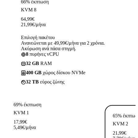
66% έκπτωση
KVM 8
64,99
€
21,99
€
/μήνα
Επιλογή πακέτου
Ανανεώνεται με 49,99€/μήνα για 2 χρόνια.
Ακύρωση ανά πάσα στιγμή.
8
πυρήνες vCPU
32 GB
RAM
400 GB
χώρος δίσκου NVMe
32 TB
εύρος ζώνης
69% έκπτωση
KVM 1
65% έκπτωσ
17,99
€
KVM 2
5,49
€
/μήνα
21,99
€