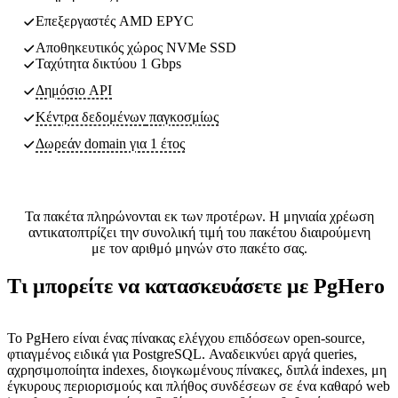
Επεξεργαστές AMD EPYC
Αποθηκευτικός χώρος NVMe SSD
Ταχύτητα δικτύου 1 Gbps
Δημόσιο API
Κέντρα δεδομένων
παγκοσμίως
Δωρεάν domain για 1 έτος
Τα πακέτα πληρώνονται εκ των προτέρων. Η μηνιαία χρέωση
αντικατοπτρίζει την συνολική τιμή του πακέτου διαιρούμενη
με τον αριθμό μηνών στο πακέτο σας.
Τι μπορείτε να κατασκευάσετε με PgHero
Το PgHero είναι ένας πίνακας ελέγχου επιδόσεων open-source,
φτιαγμένος ειδικά για PostgreSQL. Αναδεικνύει αργά queries,
αχρησιμοποίητα indexes, διογκωμένους πίνακες, διπλά indexes, μη
έγκυρους περιορισμούς και πλήθος συνδέσεων σε ένα καθαρό web