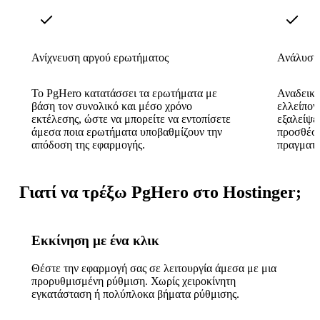
Ανίχνευση αργού ερωτήματος
Ανάλυση 
Το PgHero κατατάσσει τα ερωτήματα με
Αναδεικν
βάση τον συνολικό και μέσο χρόνο
ελλείπον
εκτέλεσης, ώστε να μπορείτε να εντοπίσετε
εξαλείψε
άμεσα ποια ερωτήματα υποβαθμίζουν την
προσθέσε
απόδοση της εφαρμογής.
πραγματι
Γιατί να τρέξω PgHero στο Hostinger;
Εκκίνηση με ένα κλικ
Θέστε την εφαρμογή σας σε λειτουργία άμεσα με μια
προρυθμισμένη ρύθμιση. Χωρίς χειροκίνητη
εγκατάσταση ή πολύπλοκα βήματα ρύθμισης.