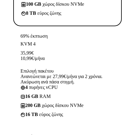
100 GB
χώρος δίσκου NVMe
8 TB
εύρος ζώνης
69% έκπτωση
KVM 4
35,99
€
10,99
€
/μήνα
Επιλογή πακέτου
Ανανεώνεται με 27,99€/μήνα για 2 χρόνια.
Ακύρωση ανά πάσα στιγμή.
4
πυρήνες vCPU
16 GB
RAM
200 GB
χώρος δίσκου NVMe
16 TB
εύρος ζώνης