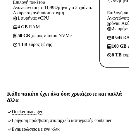
7,79
€
/μήνα
Επιλογή πακέτου
Ανανεώνεται με 11,99€/μήνα για 2 χρόνια.
Ακύρωση ανά πάσα στιγμή.
Επιλογή πακ
1
πυρήνας vCPU
Ανανεώνεται
χρόνια. Ακύ
4 GB
RAM
2
πυρήνε
50 GB
χώρος δίσκου NVMe
8 GB
RA
4 TB
εύρος ζώνης
100 GB
χ
8 TB
εύρο
Κάθε πακέτο έχει
όλα όσα χρειάζεστε
και πολλά
άλλα
Docker manager
Γρήγορη πρόσβαση στα αρχεία καταγραφής container
Ενημερώσεις με ένα κλικ