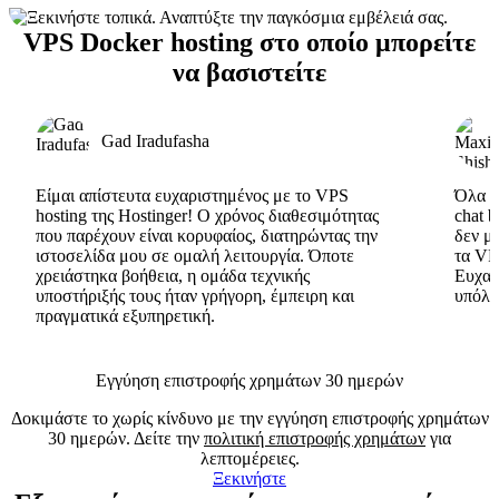
VPS Docker hosting στο οποίο μπορείτε
να βασιστείτε
Gad Iradufasha
Είμαι απίστευτα ευχαριστημένος με το VPS
Όλα εί
hosting της Hostinger! Ο χρόνος διαθεσιμότητας
chat 
που παρέχουν είναι κορυφαίος, διατηρώντας την
δεν μ
ιστοσελίδα μου σε ομαλή λειτουργία. Όποτε
τα VP
χρειάστηκα βοήθεια, η ομάδα τεχνικής
Ευχαρ
υποστήριξής τους ήταν γρήγορη, έμπειρη και
υπόλο
πραγματικά εξυπηρετική.
Εγγύηση επιστροφής χρημάτων 30 ημερών
Δοκιμάστε το χωρίς κίνδυνο με την εγγύηση επιστροφής χρημάτων
30 ημερών. Δείτε την
πολιτική επιστροφής χρημάτων
για
λεπτομέρειες.
Ξεκινήστε