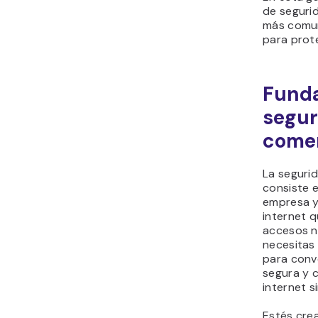
de seguri
más comun
para prote
Funda
segur
comer
La seguri
consiste e
empresa y
internet q
accesos n
necesitas
para conve
segura y c
internet s
Estés cre