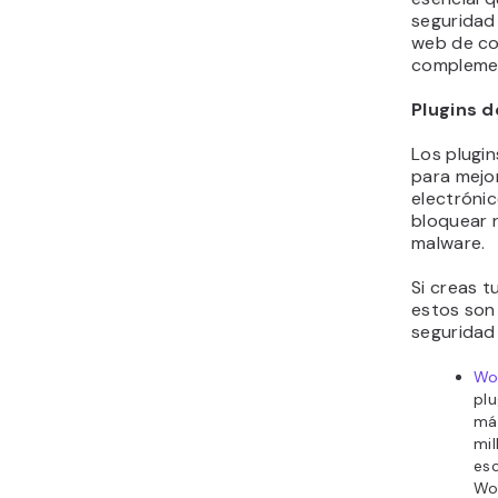
seguridad 
web de co
complemen
Plugins d
Los plugin
para mejo
electróni
bloquear r
malware.
Si creas t
estos son 
seguridad
Wo
plu
má
mil
es
Wor