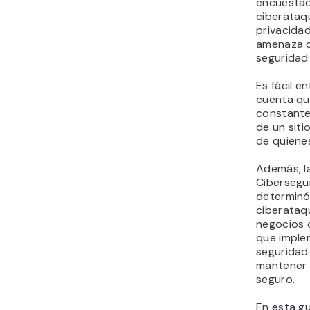
encuestad
ciberataqu
privacidad
amenaza dig
seguridad
Es fácil e
cuenta qu
constante
de un siti
de quienes
Además, la
Cibersegu
determinó
ciberataq
negocios o
que imple
seguridad
mantener 
seguro.
En esta g