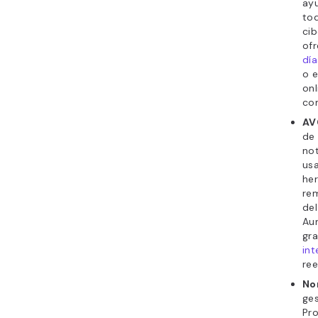
ay
to
ci
of
día
o 
onl
co
AV
de 
not
usa
her
rem
del
Au
gra
int
re
No
ges
Pro