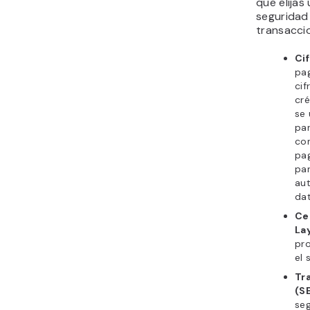
que elijas
seguridad
transacci
Ci
pag
cif
cré
se 
par
con
pag
par
au
dat
Ce
La
pro
el 
Tr
(S
seg