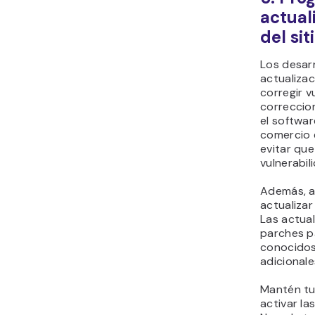
actual
del si
Los desar
actualiza
corregir v
correccion
el softwar
comercio 
evitar qu
vulnerabil
Además, a
actualizar
Las actual
parches p
conocidos
adicionale
Mantén tu 
activar la