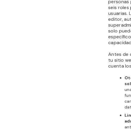
personas p
seis roles
usuarias. 
editor, au
superadmi
solo puede
específic
capacidad
Antes de 
tu sitio w
cuenta los
Ot
so
un
fun
ca
dat
Li
ad
an