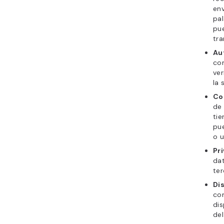
en
pa
pue
tra
Au
co
ver
la 
Co
de 
tie
pue
o u
Pr
dat
ter
Di
com
dis
del