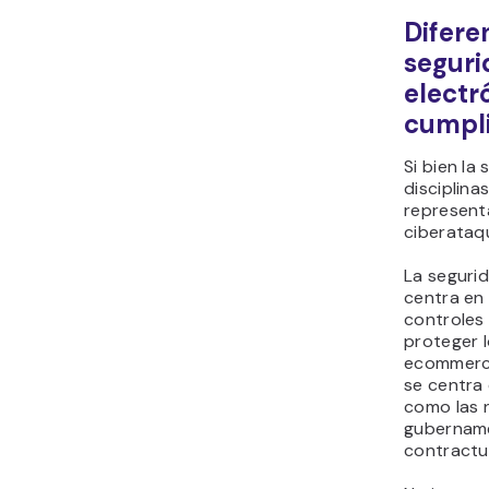
Difere
seguri
electr
cumpl
Si bien la
disciplin
represent
ciberataq
La seguri
centra en
controles
proteger l
ecommerce
se centra 
como las n
gubername
contractu