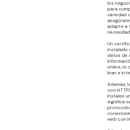
los negoc
para cumpl
variedad d
asegúrate 
adapte a t
necesidad
Un certif
instalado 
datos de q
informació
online, lo
lean e int
Además, l
con HTTPS
instales u
significa 
protocolo
conexiones
web con 