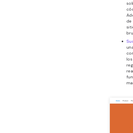
sol
có
Ade
de 
sit
bru
Suc
una
com
los
reg
rea
fun
ma