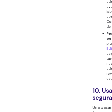
adm
eva
lab
com
Com
de
Per
pe
pl
Edi
asi
tam
nec
adm
rev
usu
10. Us
segura
Una pasar