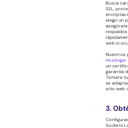
Busca car
SSL, prot
encriptac
elegir un
asegúrate
respaldos
rápidament
web si oc
Nuestros
Hostinger
un certif
garantía d
Tómate tu
se adapta
sitio web 
3. Obt
Configura
Sockets L