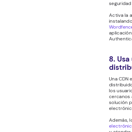
seguridad
Activa la 
instaland
Wordfence
aplicació
Authentica
8. Usa
distri
Una CDN e
distribuid
los usuari
cercanos 
solución 
electrónic
Además, 
electróni
y atender 