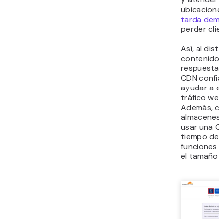
ubicacione
tarda dem
perder cli
Así, al dis
contenido 
respuesta
CDN conf
ayudar a 
tráfico we
Además, c
almacenes
usar una 
tiempo de 
funciones
el tamaño