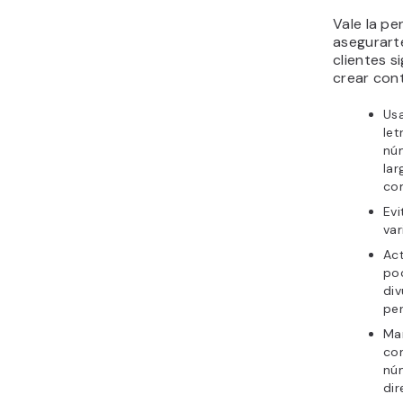
Vale la pe
asegurarte
clientes s
crear con
Us
let
nú
lar
com
Evi
var
Act
poc
div
pe
Man
com
núm
dir