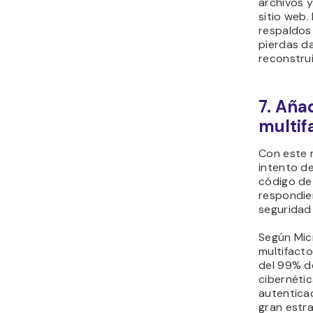
archivos y
sitio web.
respaldos 
pierdas d
reconstru
7. Aña
multif
Con este 
intento de
código de
respondie
seguridad 
Según Micr
multifact
del 99% d
cibernétic
autentica
gran estra