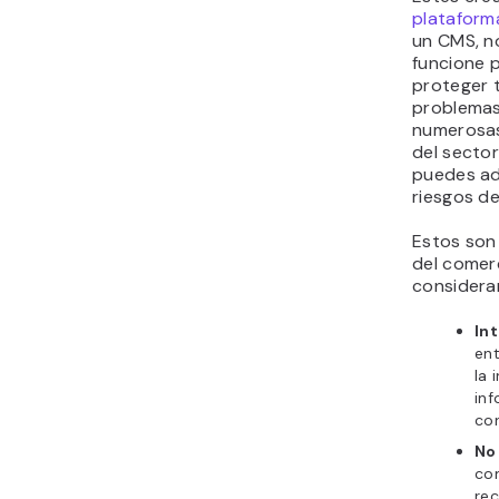
plataform
un CMS, n
funcione 
proteger t
problemas
numerosas
del sector
puedes ad
riesgos de
Estos son
del comer
considerar
In
ent
la 
inf
con
No
co
rec