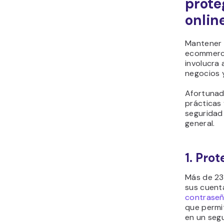
prote
onlin
Mantener 
ecommerce
involucra 
negocios y
Afortunad
prácticas 
seguridad
general.
1. Pro
Más de 23
sus cuent
contraseñ
que permit
en un seg