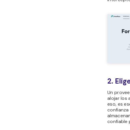
2. Eli
Un provee
alojar los
eso, es es
confianza
almacenam
confiable 