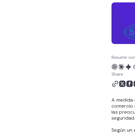
Preguntas frecuentes
sobre seguridad del
comercio electrónico
Resumir con
Share:
A medida 
comercio 
las preocu
seguridad
Según un 