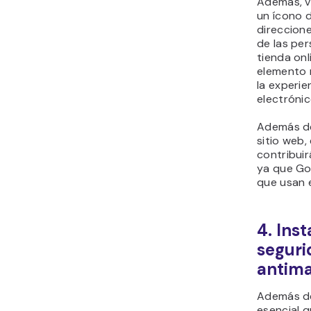
Además, v
un ícono 
direccione
de las pe
tienda onl
elemento 
la experi
electrónic
Además de
sitio web,
contribuir
ya que G
que usan 
4. Inst
seguri
antim
Además de
esencial 