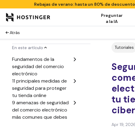
Rebajas de verano: hasta un 80% de descuent
Preguntar
a la IA
Atrás
Tutoriales
En este artículo
Fundamentos de la
Segu
seguridad del comercio
electrónico
come
11 principales medidas de
elect
seguridad para proteger
tu tienda online
tu ti
9 amenazas de seguridad
cibe
del comercio electrónico
más comunes que debes
evitar
Apr 19, 202
Conclusión