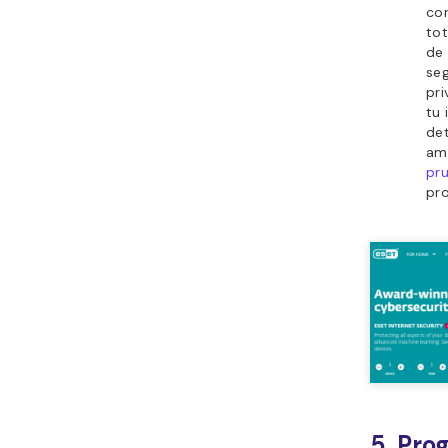
con
tot
de 
seg
pri
tu 
det
ame
pru
pr
5. Pro