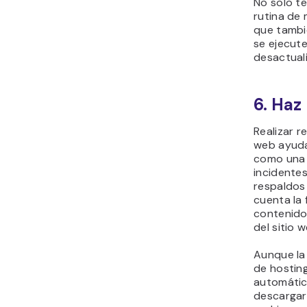
No solo t
rutina de
que tambié
se ejecute
desactual
6. Haz
Realizar r
web ayuda
como una 
incidente
respaldos
cuenta la 
contenido
del sitio w
Aunque la
de hostin
automátic
descargar