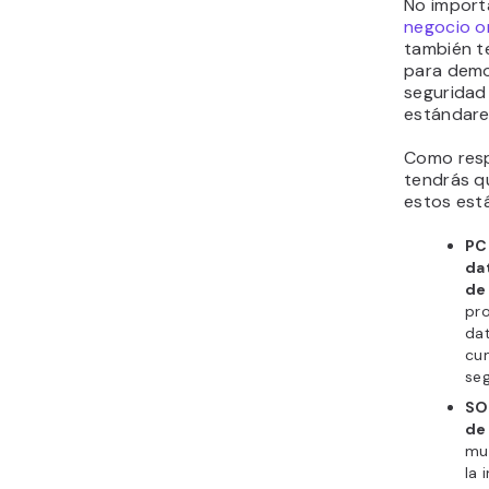
No import
negocio o
también t
para demo
seguridad 
estándare
Como resp
tendrás q
estos est
PC
dat
de
pr
dat
cum
se
SO
de
mu
la 