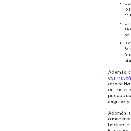
Co
los
seg
Lim
ses
adi
Blo
fal
for
ata
Además, c
contraseñ
ofrece
No
de tus cr
puedes us
seguras y 
Además, t
almacenan 
hackers o 
intercept