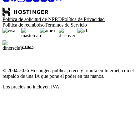
Política de solicitud de NPRD
Política de Privacidad
Política de reembolso
Términos de Servicio
y más
© 2004-2026 Hostinger: publica, crece y triunfa en Internet, con el
respaldo de una IA que pone el poder en tus manos.
Los precios no incluyen IVA
Nos importa tu privacidad
Este sitio web usa cookies necesarias para que el sitio web funcione
correctamente y para obtener información sobre cómo interactúas
con él, así como para fines de marketing. Al aceptar, aceptas
almacenar cookies en tu dispositivo para la orientación,
personalización y análisis de anuncios, como se describe en nuestra