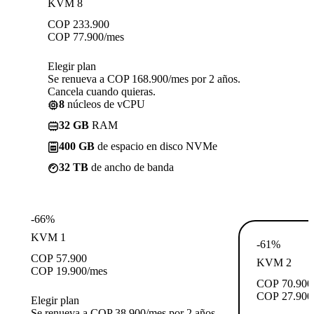
KVM 8
COP
233.900
COP
77.900
/mes
Elegir plan
Se renueva a COP 168.900/mes por 2 años.
Cancela cuando quieras.
8
núcleos de vCPU
32 GB
RAM
400 GB
de espacio en disco NVMe
32 TB
de ancho de banda
-66%
KVM 1
-61%
COP
57.900
KVM 2
COP
19.900
/mes
COP
70.900
COP
27.900
Elegir plan
Se renueva a COP 38.900/mes por 2 años.