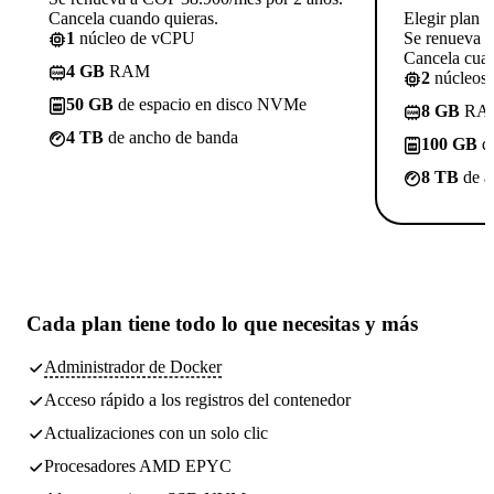
Cancela cuando quieras.
Elegir plan
1
núcleo de vCPU
Se renueva 
Cancela cuan
4 GB
RAM
2
núcleos
50 GB
de espacio en disco NVMe
8 GB
RA
4 TB
de ancho de banda
100 GB
de
8 TB
de a
Cada plan tiene
todo lo que necesitas
y más
Administrador de Docker
Acceso rápido a los registros del contenedor
Actualizaciones con un solo clic
Procesadores AMD EPYC