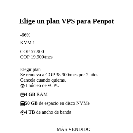
Elige un plan VPS para Penpot
-66%
KVM 1
COP
57.900
COP
19.900
/mes
Elegir plan
Se renueva a COP 38.900/mes por 2 años.
Cancela cuando quieras.
1
núcleo de vCPU
4 GB
RAM
50 GB
de espacio en disco NVMe
4 TB
de ancho de banda
MÁS VENDIDO