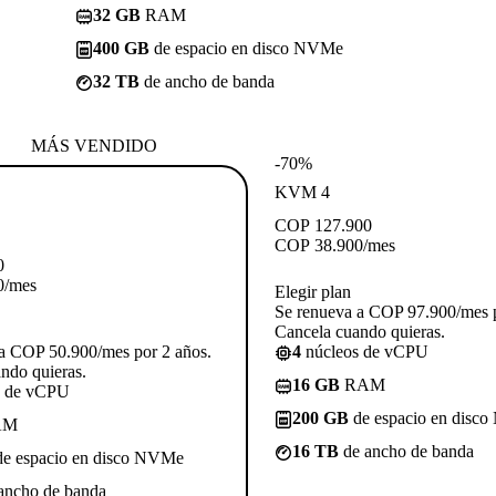
32 GB
RAM
400 GB
de espacio en disco NVMe
32 TB
de ancho de banda
MÁS VENDIDO
-70%
KVM 4
COP
127.900
COP
38.900
/mes
0
0
/mes
Elegir plan
Se renueva a COP 97.900/mes p
Cancela cuando quieras.
a COP 50.900/mes por 2 años.
4
núcleos de vCPU
ndo quieras.
16 GB
RAM
s de vCPU
200 GB
de espacio en disc
AM
16 TB
de ancho de banda
e espacio en disco NVMe
ancho de banda