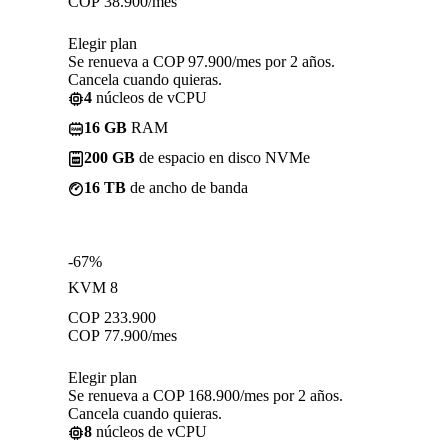
COP
38.900
/mes
Elegir plan
Se renueva a COP 97.900/mes por 2 años.
Cancela cuando quieras.
4
núcleos de vCPU
16 GB
RAM
200 GB
de espacio en disco NVMe
16 TB
de ancho de banda
-67%
KVM 8
COP
233.900
COP
77.900
/mes
Elegir plan
Se renueva a COP 168.900/mes por 2 años.
Cancela cuando quieras.
8
núcleos de vCPU