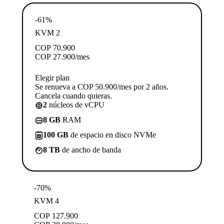
-61%
KVM 2
COP
70.900
COP
27.900
/mes
Elegir plan
Se renueva a COP 50.900/mes por 2 años.
Cancela cuando quieras.
2
núcleos de vCPU
8 GB
RAM
100 GB
de espacio en disco NVMe
8 TB
de ancho de banda
-70%
KVM 4
COP
127.900