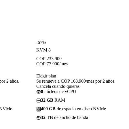
-67%
KVM 8
COP
233.900
COP
77.900
/mes
Elegir plan
or 2 años.
Se renueva a COP 168.900/mes por 2 años.
Cancela cuando quieras.
8
núcleos de vCPU
32 GB
RAM
o NVMe
400 GB
de espacio en disco NVMe
32 TB
de ancho de banda