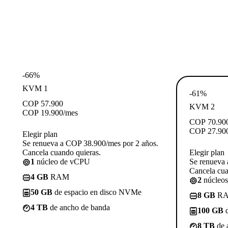
-66%
KVM 1
-61%
COP
57.900
KVM 2
COP
19.900
/mes
COP
70.90
COP
27.90
Elegir plan
Se renueva a COP 38.900/mes por 2 años.
Cancela cuando quieras.
Elegir plan
1
núcleo de vCPU
Se renueva 
Cancela cua
4 GB
RAM
2
núcleo
50 GB
de espacio en disco NVMe
8 GB
R
4 TB
de ancho de banda
100 GB
d
8 TB
de 