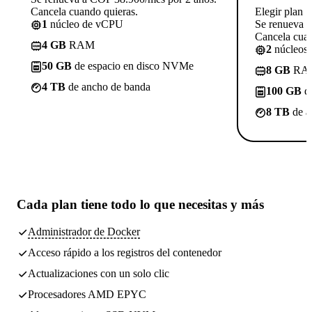
Cancela cuando quieras.
Elegir plan
1
núcleo de vCPU
Se renueva 
Cancela cuan
4 GB
RAM
2
núcleos
50 GB
de espacio en disco NVMe
8 GB
RA
4 TB
de ancho de banda
100 GB
de
8 TB
de a
Cada plan tiene
todo lo que necesitas
y más
Administrador de Docker
Acceso rápido a los registros del contenedor
Actualizaciones con un solo clic
Procesadores AMD EPYC