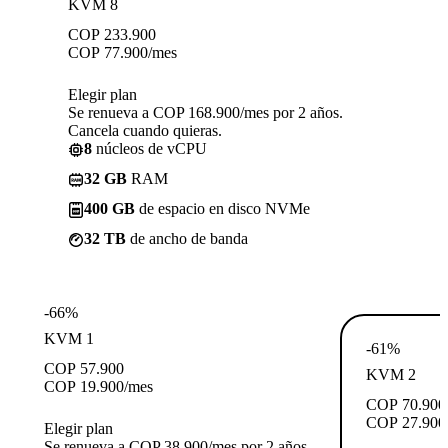
KVM 8
COP
233.900
COP
77.900
/mes
Elegir plan
Se renueva a COP 168.900/mes por 2 años.
Cancela cuando quieras.
8
núcleos de vCPU
32 GB
RAM
400 GB
de espacio en disco NVMe
32 TB
de ancho de banda
-66%
KVM 1
-61%
COP
57.900
KVM 2
COP
19.900
/mes
COP
70.900
COP
27.900
Elegir plan
Se renueva a COP 38.900/mes por 2 años.