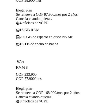
COP
38.900
/mes
Elegir plan
Se renueva a COP 97.900/mes por 2 años.
Cancela cuando quieras.
4
núcleos de vCPU
16 GB
RAM
200 GB
de espacio en disco NVMe
16 TB
de ancho de banda
-67%
KVM 8
COP
233.900
COP
77.900
/mes
Elegir plan
Se renueva a COP 168.900/mes por 2 años.
Cancela cuando quieras.
8
núcleos de vCPU