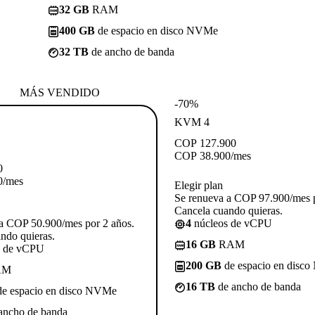
32 GB
RAM
400 GB
de espacio en disco NVMe
32 TB
de ancho de banda
MÁS VENDIDO
-70%
KVM 4
COP
127.900
COP
38.900
/mes
0
0
/mes
Elegir plan
Se renueva a COP 97.900/mes p
Cancela cuando quieras.
a COP 50.900/mes por 2 años.
4
núcleos de vCPU
ndo quieras.
16 GB
RAM
s de vCPU
200 GB
de espacio en disc
AM
16 TB
de ancho de banda
e espacio en disco NVMe
ancho de banda