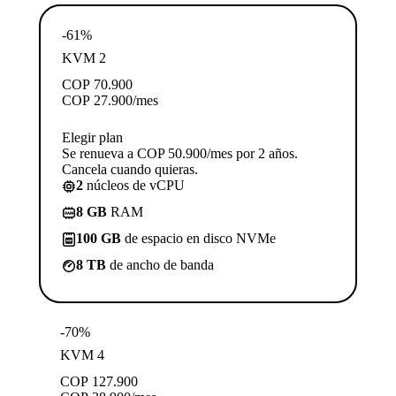
-61%
KVM 2
COP
70.900
COP
27.900
/mes
Elegir plan
Se renueva a COP 50.900/mes por 2 años.
Cancela cuando quieras.
2
núcleos de vCPU
8 GB
RAM
100 GB
de espacio en disco NVMe
8 TB
de ancho de banda
-70%
KVM 4
COP
127.900