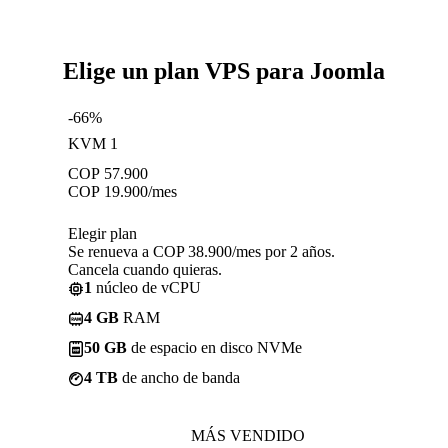
Elige un plan VPS para Joomla
-66%
KVM 1
COP
57.900
COP
19.900
/mes
Elegir plan
Se renueva a COP 38.900/mes por 2 años.
Cancela cuando quieras.
1
núcleo de vCPU
4 GB
RAM
50 GB
de espacio en disco NVMe
4 TB
de ancho de banda
MÁS VENDIDO