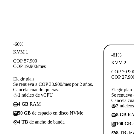
-66%
KVM 1
-61%
COP
57.900
KVM 2
COP
19.900
/mes
COP
70.90
COP
27.90
Elegir plan
Se renueva a COP 38.900/mes por 2 años.
Cancela cuando quieras.
Elegir plan
1
núcleo de vCPU
Se renueva 
Cancela cua
4 GB
RAM
2
núcleo
50 GB
de espacio en disco NVMe
8 GB
R
4 TB
de ancho de banda
100 GB
d
8 TB
de 