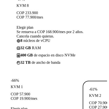
KVM 8
COP
233.900
COP
77.900
/mes
Elegir plan
Se renueva a COP 168.900/mes por 2 años.
Cancela cuando quieras.
8
núcleos de vCPU
32 GB
RAM
400 GB
de espacio en disco NVMe
32 TB
de ancho de banda
-66%
KVM 1
-61%
COP
57.900
KVM 2
COP
19.900
/mes
COP
70.900
COP
27.900
Elegir plan