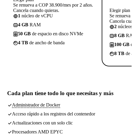
Se renueva a COP 38.900/mes por 2 años.
Cancela cuando quieras.
Elegir plan
1
núcleo de vCPU
Se renueva 
Cancela cuan
4 GB
RAM
2
núcleos
50 GB
de espacio en disco NVMe
8 GB
RA
4 TB
de ancho de banda
100 GB
de
8 TB
de a
Cada plan tiene
todo lo que necesitas
y más
Administrador de Docker
Acceso rápido a los registros del contenedor
Actualizaciones con un solo clic
Procesadores AMD EPYC