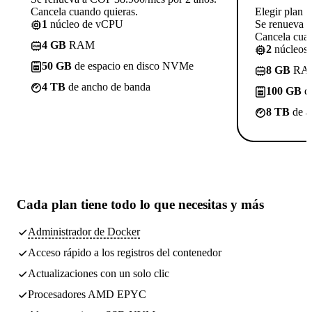
Cancela cuando quieras.
Elegir plan
1
núcleo de vCPU
Se renueva 
Cancela cuan
4 GB
RAM
2
núcleos
50 GB
de espacio en disco NVMe
8 GB
RA
4 TB
de ancho de banda
100 GB
de
8 TB
de a
Cada plan tiene
todo lo que necesitas
y más
Administrador de Docker
Acceso rápido a los registros del contenedor
Actualizaciones con un solo clic
Procesadores AMD EPYC