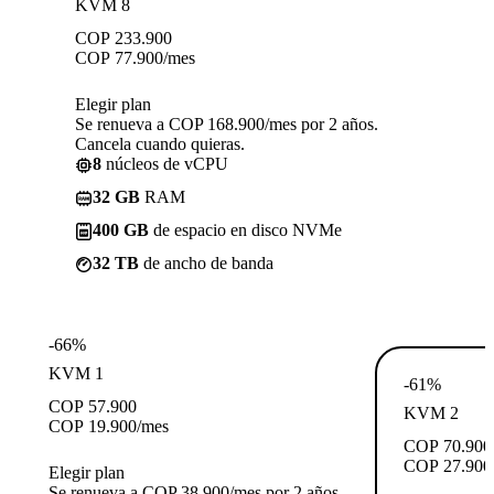
KVM 8
COP
233.900
COP
77.900
/mes
Elegir plan
Se renueva a COP 168.900/mes por 2 años.
Cancela cuando quieras.
8
núcleos de vCPU
32 GB
RAM
400 GB
de espacio en disco NVMe
32 TB
de ancho de banda
-66%
KVM 1
-61%
COP
57.900
KVM 2
COP
19.900
/mes
COP
70.900
COP
27.900
Elegir plan
Se renueva a COP 38.900/mes por 2 años.