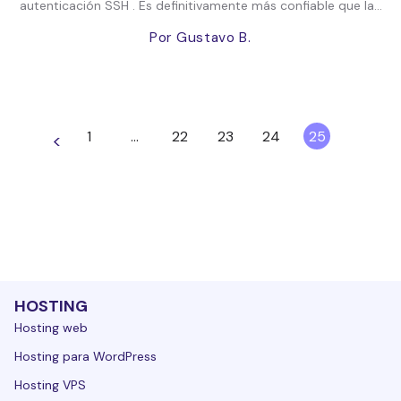
autenticación SSH . Es definitivamente más confiable que la...
Por Gustavo B.
1
…
22
23
24
25
<
HOSTING
Hosting web
Hosting para WordPress
Hosting VPS