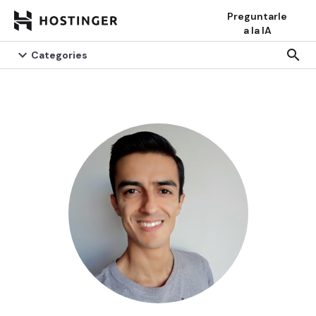
Preguntarle
a la IA


search
search
Categories
Categories