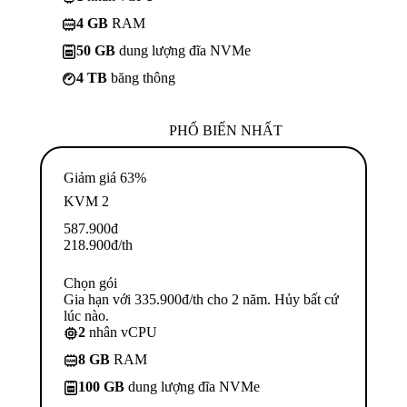
4 GB
RAM
50 GB
dung lượng đĩa NVMe
4 TB
băng thông
PHỔ BIẾN NHẤT
Giảm giá 63%
KVM 2
587.900
đ
218.900
đ
/th
Chọn gói
Gia hạn với 335.900đ/th cho 2 năm. Hủy bất cứ
lúc nào.
2
nhân vCPU
8 GB
RAM
100 GB
dung lượng đĩa NVMe