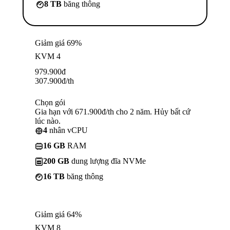
8 TB
băng thông
Giảm giá 69%
KVM 4
979.900
đ
307.900
đ
/th
Chọn gói
Gia hạn với 671.900đ/th cho 2 năm. Hủy bất cứ
lúc nào.
4
nhân vCPU
16 GB
RAM
200 GB
dung lượng đĩa NVMe
16 TB
băng thông
Giảm giá 64%
KVM 8