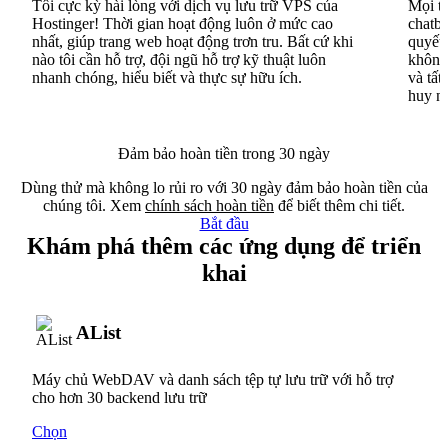
Tôi cực kỳ hài lòng với dịch vụ lưu trữ VPS của
Mọi th
Hostinger! Thời gian hoạt động luôn ở mức cao
chatbo
nhất, giúp trang web hoạt động trơn tru. Bất cứ khi
quyết 
nào tôi cần hỗ trợ, đội ngũ hỗ trợ kỹ thuật luôn
không 
nhanh chóng, hiểu biết và thực sự hữu ích.
và tất
huy n
Đảm bảo hoàn tiền trong 30 ngày
Dùng thử mà không lo rủi ro với 30 ngày đảm bảo hoàn tiền của
chúng tôi. Xem
chính sách hoàn tiền
để biết thêm chi tiết.
Bắt đầu
Khám phá thêm các ứng dụng để triển
khai
AList
Máy chủ WebDAV và danh sách tệp tự lưu trữ với hỗ trợ
cho hơn 30 backend lưu trữ
Chọn