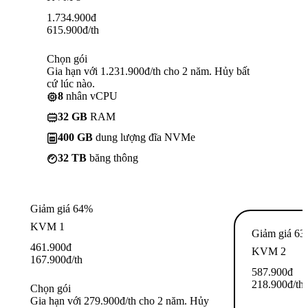
1.734.900
đ
615.900
đ
/th
Chọn gói
Gia hạn với 1.231.900đ/th cho 2 năm. Hủy bất
cứ lúc nào.
8
nhân vCPU
32 GB
RAM
400 GB
dung lượng đĩa NVMe
32 TB
băng thông
Giảm giá 64%
KVM 1
Giảm giá 6
461.900
đ
KVM 2
167.900
đ
/th
587.900
đ
218.900
đ
/th
Chọn gói
Gia hạn với 279.900đ/th cho 2 năm. Hủy