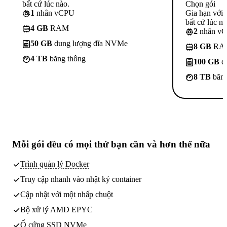
bất cứ lúc nào.
Chọn gói
1
nhân vCPU
Gia hạn với
bất cứ lúc nà
4 GB
RAM
2
nhân v
50 GB
dung lượng đĩa NVMe
8 GB
RA
4 TB
băng thông
100 GB
d
8 TB
băng
Mỗi gói đều có
mọi thứ bạn cần
và hơn thế nữa
Trình quản lý Docker
Truy cập nhanh vào nhật ký container
Cập nhật với một nhấp chuột
Bộ xử lý AMD EPYC
Ổ cứng SSD NVMe