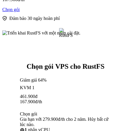
Chọn gói
Đảm bảo 30 ngày hoàn phí
Chọn gói VPS cho RustFS
Giảm giá 64%
KVM 1
461.900
đ
167.900
đ
/th
Chọn gói
Gia hạn với 279.900đ/th cho 2 năm. Hủy bất cứ
lúc nào.
1
nhân vCPU