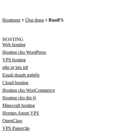
Hostinger
Ứng dụng
RustFS
HOSTING
Web hosting
Hosting cho WordPress
VPS hosting
n8n tự lưu trữ
Email doanh nghiệp
Cloud hosting
Hosting cho WooCommerce
Hosting cho đại lý
Minecraft hosting
Hermes Agent VPS
OpenClaw
VPS Paperclip