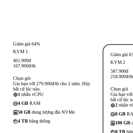
Giảm giá 64%
KVM 1
Giảm giá 6
461.900
đ
KVM 2
167.900
đ
/th
587.900
đ
218.900
đ
/th
Chọn gói
Gia hạn với 279.900đ/th cho 2 năm. Hủy
bất cứ lúc nào.
Chọn gói
1
nhân vCPU
Gia hạn với
bất cứ lúc n
4 GB
RAM
2
nhân 
50 GB
dung lượng đĩa NVMe
8 GB
R
4 TB
băng thông
100 GB
d
8 TB
băn