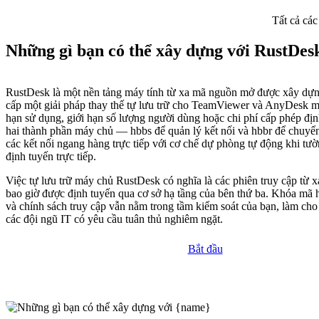
Tất cả các
Những gì bạn có thể xây dựng với RustDes
RustDesk là một nền tảng máy tính từ xa mã nguồn mở được xây dựn
cấp một giải pháp thay thế tự lưu trữ cho TeamViewer và AnyDesk m
hạn sử dụng, giới hạn số lượng người dùng hoặc chi phí cấp phép địn
hai thành phần máy chủ — hbbs để quản lý kết nối và hbbr để chuyể
các kết nối ngang hàng trực tiếp với cơ chế dự phòng tự động khi tư
định tuyến trực tiếp.
Việc tự lưu trữ máy chủ RustDesk có nghĩa là các phiên truy cập từ 
bao giờ được định tuyến qua cơ sở hạ tầng của bên thứ ba. Khóa mã h
và chính sách truy cập vẫn nằm trong tầm kiểm soát của bạn, làm cho
các đội ngũ IT có yêu cầu tuân thủ nghiêm ngặt.
Bắt đầu