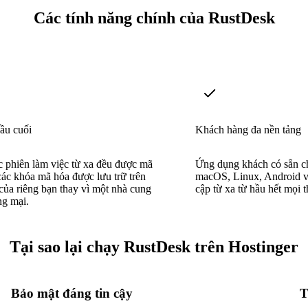
Các tính năng chính của RustDesk
ầu cuối
Khách hàng đa nền tảng
c phiên làm việc từ xa đều được mã
Ứng dụng khách có sẵn 
các khóa mã hóa được lưu trữ trên
macOS, Linux, Android v
ủa riêng bạn thay vì một nhà cung
cập từ xa từ hầu hết mọi th
ng mại.
Tại sao lại chạy RustDesk trên Hostinger
Bảo mật đáng tin cậy
T