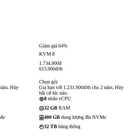
Giảm giá 64%
KVM 8
1.734.900
đ
615.900
đ
/th
Chọn gói
 năm. Hủy
Gia hạn với 1.231.900đ/th cho 2 năm. Hủy
bất cứ lúc nào.
8
nhân vCPU
32 GB
RAM
VMe
400 GB
dung lượng đĩa NVMe
32 TB
băng thông