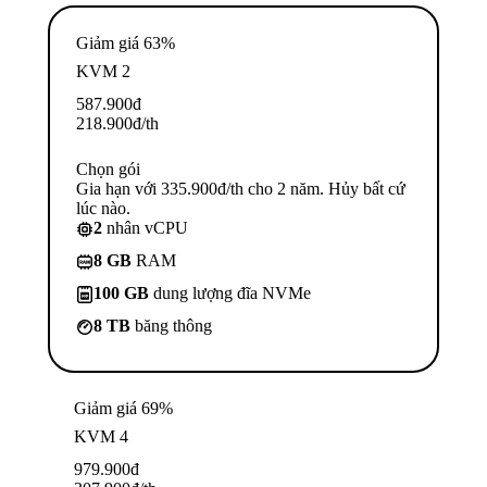
Giảm giá 63%
KVM 2
587.900
đ
218.900
đ
/th
Chọn gói
Gia hạn với 335.900đ/th cho 2 năm. Hủy bất cứ
lúc nào.
2
nhân vCPU
8 GB
RAM
100 GB
dung lượng đĩa NVMe
8 TB
băng thông
Giảm giá 69%
KVM 4
979.900
đ