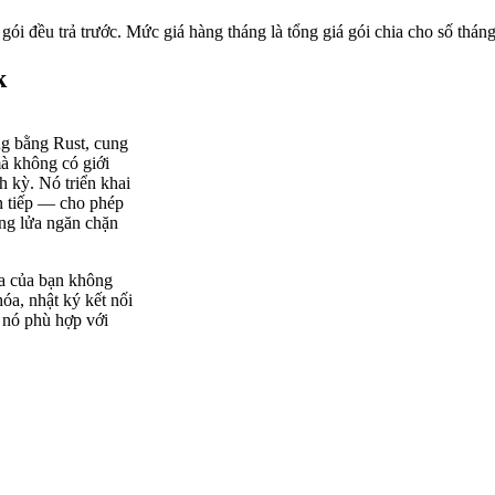
 gói đều trả trước. Mức giá hàng tháng là tổng giá gói chia cho số tháng
k
g bằng Rust, cung
à không có giới
h kỳ. Nó triển khai
n tiếp — cho phép
ờng lửa ngăn chặn
xa của bạn không
óa, nhật ký kết nối
 nó phù hợp với