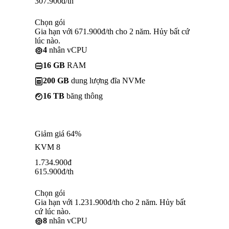
307.900
đ
/th
Chọn gói
Gia hạn với 671.900đ/th cho 2 năm. Hủy bất cứ
lúc nào.
4
nhân vCPU
16 GB
RAM
200 GB
dung lượng đĩa NVMe
16 TB
băng thông
Giảm giá 64%
KVM 8
1.734.900
đ
615.900
đ
/th
Chọn gói
Gia hạn với 1.231.900đ/th cho 2 năm. Hủy bất
cứ lúc nào.
8
nhân vCPU