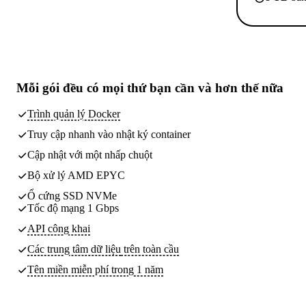
Mỗi gói đều có
mọi thứ bạn cần
và hơn thế nữa
Trình quản lý Docker
Truy cập nhanh vào nhật ký container
Cập nhật với một nhấp chuột
Bộ xử lý AMD EPYC
Ổ cứng SSD NVMe
Tốc độ mạng 1 Gbps
API công khai
Các trung tâm dữ liệu
trên toàn cầu
Tên miền miễn phí trong 1 năm