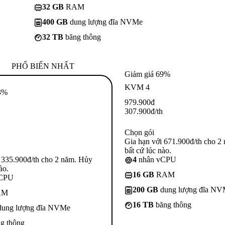
32 GB
RAM
400 GB
dung lượng đĩa NVMe
32 TB
băng thông
PHỔ BIẾN NHẤT
Giảm giá 69%
KVM 4
3%
979.900
đ
307.900
đ
/th
Chọn gói
Gia hạn với 671.900đ/th cho 2
bất cứ lúc nào.
 335.900đ/th cho 2 năm. Hủy
4
nhân vCPU
ào.
16 GB
RAM
vCPU
200 GB
dung lượng đĩa N
AM
16 TB
băng thông
ung lượng đĩa NVMe
g thông