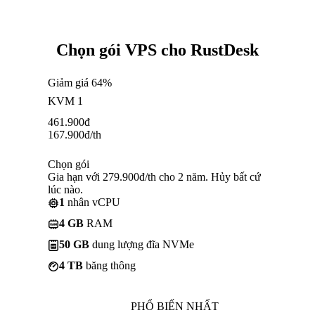
Chọn gói VPS cho RustDesk
Giảm giá 64%
KVM 1
461.900
đ
167.900
đ
/th
Chọn gói
Gia hạn với 279.900đ/th cho 2 năm. Hủy bất cứ
lúc nào.
1
nhân vCPU
4 GB
RAM
50 GB
dung lượng đĩa NVMe
4 TB
băng thông
PHỔ BIẾN NHẤT