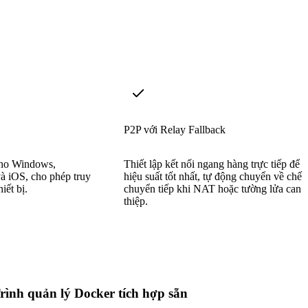
P2P với Relay Fallback
cho Windows,
Thiết lập kết nối ngang hàng trực tiếp để đ
à iOS, cho phép truy
hiệu suất tốt nhất, tự động chuyển về chế 
iết bị.
chuyển tiếp khi NAT hoặc tường lửa can
thiệp.
rình quản lý Docker tích hợp sẵn