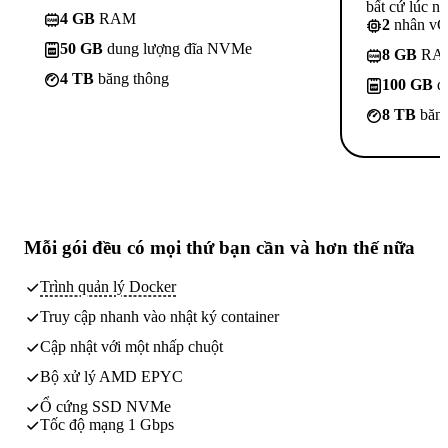
bất cứ lúc nà
4 GB
RAM
2
nhân v
50 GB
dung lượng đĩa NVMe
8 GB
RA
4 TB
băng thông
100 GB
d
8 TB
băng
Mỗi gói đều có
mọi thứ bạn cần
và hơn thế nữa
Trình quản lý Docker
Truy cập nhanh vào nhật ký container
Cập nhật với một nhấp chuột
Bộ xử lý AMD EPYC
Ổ cứng SSD NVMe
Tốc độ mạng 1 Gbps