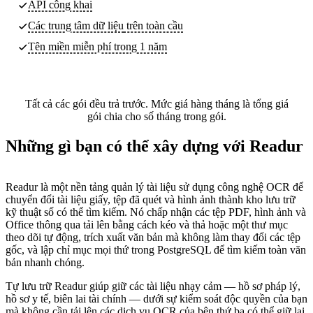
API công khai
Các trung tâm dữ liệu
trên toàn cầu
Tên miền miễn phí trong 1 năm
Tất cả các gói đều trả trước. Mức giá hàng tháng là tổng giá
gói chia cho số tháng trong gói.
Những gì bạn có thể xây dựng với Readur
Readur là một nền tảng quản lý tài liệu sử dụng công nghệ OCR để
chuyển đổi tài liệu giấy, tệp đã quét và hình ảnh thành kho lưu trữ
kỹ thuật số có thể tìm kiếm. Nó chấp nhận các tệp PDF, hình ảnh và
Office thông qua tải lên bằng cách kéo và thả hoặc một thư mục
theo dõi tự động, trích xuất văn bản mà không làm thay đổi các tệp
gốc, và lập chỉ mục mọi thứ trong PostgreSQL để tìm kiếm toàn văn
bản nhanh chóng.
Tự lưu trữ Readur giúp giữ các tài liệu nhạy cảm — hồ sơ pháp lý,
hồ sơ y tế, biên lai tài chính — dưới sự kiểm soát độc quyền của bạn
mà không cần tải lên các dịch vụ OCR của bên thứ ba có thể giữ lại