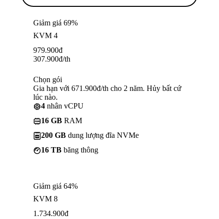
Giảm giá 69%
KVM 4
979.900
đ
307.900
đ
/th
Chọn gói
Gia hạn với 671.900đ/th cho 2 năm. Hủy bất cứ
lúc nào.
4
nhân vCPU
16 GB
RAM
200 GB
dung lượng đĩa NVMe
16 TB
băng thông
Giảm giá 64%
KVM 8
1.734.900
đ