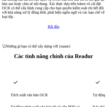
bản sao hoặc chia sẻ nội dung. Xác thực dựa trên token và cài đặt
OCR có thể cấu hình cung cấp cho bạn quyền kiểm soát chi tiết đối
với khả năng xử lý đồng thời, phát hiện ngôn ngữ và các hạn chế về
loại tệp.
Bắt đầu
Các tính năng chính của Readur
Trích xuất văn bản OCR
Tự động 
Tự động trích xuất văn bản từ các tệp PDF và
Kéo thả 