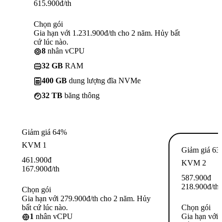
615.900
đ
/th
Chọn gói
Gia hạn với 1.231.900đ/th cho 2 năm. Hủy bất
cứ lúc nào.
8
nhân vCPU
32 GB
RAM
400 GB
dung lượng đĩa NVMe
32 TB
băng thông
Giảm giá 64%
KVM 1
Giảm giá 6
461.900
đ
KVM 2
167.900
đ
/th
587.900
đ
218.900
đ
/th
Chọn gói
Gia hạn với 279.900đ/th cho 2 năm. Hủy
bất cứ lúc nào.
Chọn gói
1
nhân vCPU
Gia hạn với