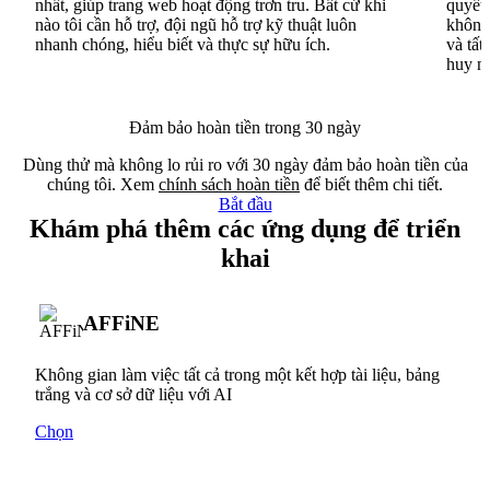
nhất, giúp trang web hoạt động trơn tru. Bất cứ khi
quyết 
nào tôi cần hỗ trợ, đội ngũ hỗ trợ kỹ thuật luôn
không 
nhanh chóng, hiểu biết và thực sự hữu ích.
và tất
huy n
Đảm bảo hoàn tiền trong 30 ngày
Dùng thử mà không lo rủi ro với 30 ngày đảm bảo hoàn tiền của
chúng tôi. Xem
chính sách hoàn tiền
để biết thêm chi tiết.
Bắt đầu
Khám phá thêm các ứng dụng để triển
khai
AFFiNE
Không gian làm việc tất cả trong một kết hợp tài liệu, bảng
trắng và cơ sở dữ liệu với AI
Chọn