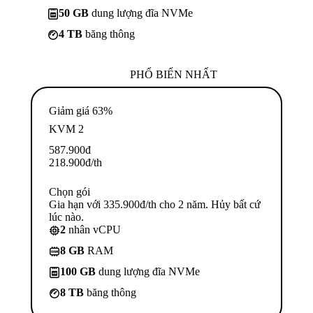
50 GB
dung lượng đĩa NVMe
4 TB
băng thông
PHỔ BIẾN NHẤT
Giảm giá 63%
KVM 2
587.900
đ
218.900
đ
/th
Chọn gói
Gia hạn với 335.900đ/th cho 2 năm. Hủy bất cứ
lúc nào.
2
nhân vCPU
8 GB
RAM
100 GB
dung lượng đĩa NVMe
8 TB
băng thông