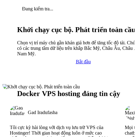
Đang kiểm tra...
Khởi chạy cục bộ. Phát triển toàn cầu
Chọn vị trí máy chủ gần khán giả hơn để tăng tốc độ tải. Chún
có các trung tâm dữ liệu trên khắp Bắc Mỹ, Châu Âu, Châu 
Nam Mỹ.
Bắt đầu
Docker VPS hosting đáng tin cậy
Gad Iradufasha
Tôi cực kỳ hài lòng với dịch vụ lưu trữ VPS của
Mọi th
Hostinger! Thời gian hoạt động luôn ở mức cao
chatbo