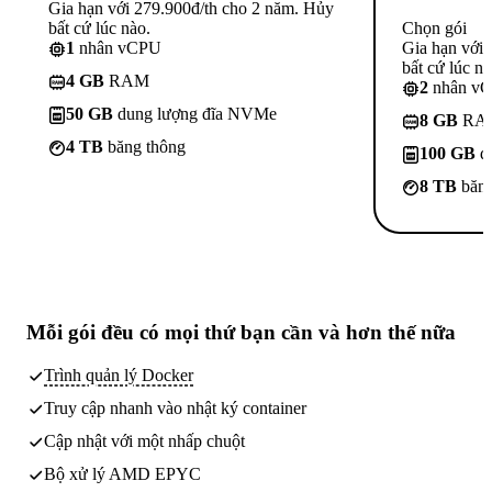
Gia hạn với 279.900đ/th cho 2 năm. Hủy
bất cứ lúc nào.
Chọn gói
1
nhân vCPU
Gia hạn với
bất cứ lúc nà
4 GB
RAM
2
nhân v
50 GB
dung lượng đĩa NVMe
8 GB
RA
4 TB
băng thông
100 GB
d
8 TB
băng
Mỗi gói đều có
mọi thứ bạn cần
và hơn thế nữa
Trình quản lý Docker
Truy cập nhanh vào nhật ký container
Cập nhật với một nhấp chuột
Bộ xử lý AMD EPYC