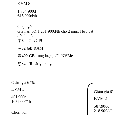
KVM 8
1.734.900
đ
615.900
đ
/th
Chọn gói
Gia hạn với 1.231.900đ/th cho 2 năm. Hủy bất
cứ lúc nào.
8
nhân vCPU
32 GB
RAM
400 GB
dung lượng đĩa NVMe
32 TB
băng thông
Giảm giá 64%
KVM 1
Giảm giá 6
461.900
đ
KVM 2
167.900
đ
/th
587.900
đ
218.900
đ
/th
Chọn gói