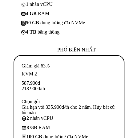
1
nhân vCPU
4 GB
RAM
50 GB
dung lượng đĩa NVMe
4 TB
băng thông
PHỔ BIẾN NHẤT
Giảm giá 63%
KVM 2
587.900
đ
218.900
đ
/th
Chọn gói
Gia hạn với 335.900đ/th cho 2 năm. Hủy bất cứ
lúc nào.
2
nhân vCPU
8 GB
RAM
100 GB
dung lượng đĩa NVMe