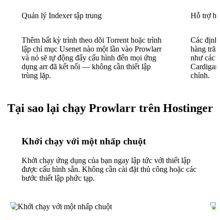
Quản lý Indexer tập trung
Hỗ trợ h
Thêm bất kỳ trình theo dõi Torrent hoặc trình
Các định
lập chỉ mục Usenet nào một lần vào Prowlarr
hàng trăm
và nó sẽ tự động đẩy cấu hình đến mọi ứng
như các n
dụng arr đã kết nối — không cần thiết lập
Cardigan
trùng lặp.
chỉnh.
Tại sao lại chạy Prowlarr trên Hostinger
Khởi chạy với một nhấp chuột
Khởi chạy ứng dụng của bạn ngay lập tức với thiết lập
được cấu hình sẵn. Không cần cài đặt thủ công hoặc các
bước thiết lập phức tạp.