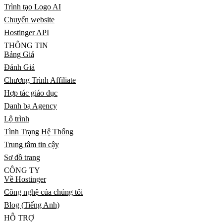
Trình tạo Logo AI
Chuyển website
Hostinger API
THÔNG TIN
Bảng Giá
Đánh Giá
Chương Trình Affiliate
Hợp tác giáo dục
Danh bạ Agency
Lộ trình
Tình Trạng Hệ Thống
Trung tâm tin cậy
Sơ đồ trang
CÔNG TY
Về Hostinger
Công nghệ của chúng tôi
Blog (Tiếng Anh)
HỖ TRỢ