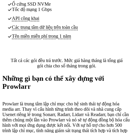
Ổ cứng SSD NVMe
Tốc độ mạng 1 Gbps
API công khai
Các trung tâm dữ liệu
trên toàn cầu
Tên miền miễn phí trong 1 năm
Tất cả các gói đều trả trước. Mức giá hàng tháng là tổng giá
gói chia cho số tháng trong gói.
Những gì bạn có thể xây dựng với
Prowlarr
Prowlarr là trung tâm lập chỉ mục cho hệ sinh thái tự động hóa
media arr. Thay vì cấu hình từng trình theo dõi và nhà cung cấp
Usenet riêng lẻ trong Sonarr, Radarr, Lidarr và Readarr, bạn chỉ cần
thêm chúng một lần vào Prowlarr và nó sẽ tự động đồng bộ hóa cấu
hình với mọi ứng dụng được kết nối. Với sự hỗ trợ cho hơn 500
trình lập chỉ mục, tính năng giám sát trạng thái tích hợp và tích hợp