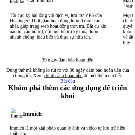
Gad Iradufasha
Tôi cực kỳ hài lòng với dịch vụ lưu trữ VPS của
Mọi th
Hostinger! Thời gian hoạt động luôn ở mức cao
chatbo
nhất, giúp trang web hoạt động trơn tru. Bất cứ khi
quyết 
nào tôi cần hỗ trợ, đội ngũ hỗ trợ kỹ thuật luôn
không 
nhanh chóng, hiểu biết và thực sự hữu ích.
và tất
huy n
30 ngày đảm bảo hoàn tiền
Dùng thử mà không lo rủi ro với 30 ngày đảm bảo hoàn tiền của
chúng tôi. Xem
chính sách hoàn tiền
để biết thêm chi tiết.
Bắt đầu
Khám phá thêm các ứng dụng để triển
khai
Immich
Immich là một giải pháp quản lý ảnh và video tự lưu trữ hiệu
suất cao.