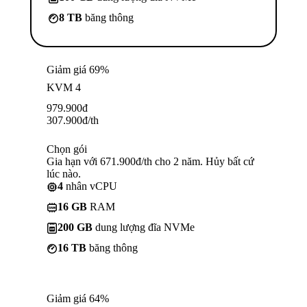
8 TB
băng thông
Giảm giá 69%
KVM 4
979.900
đ
307.900
đ
/th
Chọn gói
Gia hạn với 671.900đ/th cho 2 năm. Hủy bất cứ
lúc nào.
4
nhân vCPU
16 GB
RAM
200 GB
dung lượng đĩa NVMe
16 TB
băng thông
Giảm giá 64%