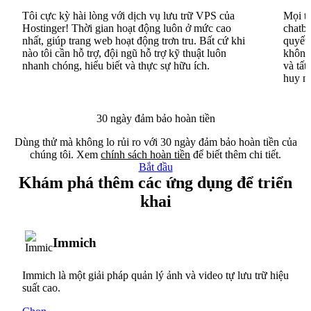
Tôi cực kỳ hài lòng với dịch vụ lưu trữ VPS của
Mọi th
Hostinger! Thời gian hoạt động luôn ở mức cao
chatbo
nhất, giúp trang web hoạt động trơn tru. Bất cứ khi
quyết 
nào tôi cần hỗ trợ, đội ngũ hỗ trợ kỹ thuật luôn
không 
nhanh chóng, hiểu biết và thực sự hữu ích.
và tất
huy n
30 ngày đảm bảo hoàn tiền
Dùng thử mà không lo rủi ro với 30 ngày đảm bảo hoàn tiền của
chúng tôi. Xem
chính sách hoàn tiền
để biết thêm chi tiết.
Bắt đầu
Khám phá thêm các ứng dụng để triển
khai
Immich
Immich là một giải pháp quản lý ảnh và video tự lưu trữ hiệu
suất cao.