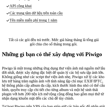
API công khai
Các trung tâm dữ liệu
trên toàn cầu
Tên miền miễn phí trong 1 năm
Tất cả các gói đều trả trước. Mức giá hàng tháng là tổng giá
gói chia cho số tháng trong gói.
Những gì bạn có thể xây dựng với Piwigo
Piwigo là một trong những ứng dụng thư viện ảnh mã nguồn mở lâu
đời nhất, được xây dựng đặc biệt để quản lý các bộ sưu tập ảnh lớn.
Không giống như các script thư viện ảnh nhẹ, Piwigo xử lý các kho
lưu trữ hàng trăm nghìn ảnh với tính năng lập chỉ mục EXIF/IPTC,
hệ thống phân cấp album đa cấp, kích thước hình thu nhỏ có thể cấu
hình, quyền truy cập chi tiết cho từng album và một hệ sinh thái
plugin với hơn 200 tiện ích mở rộng cộng đồng bao gồm mọi thứ từ
nhận dạng khuôn mặt đến các chủ đề tùy chỉnh.
Tự host Piwigo trên VPS của bạn giúp giữ các bản gốc độ phân giải