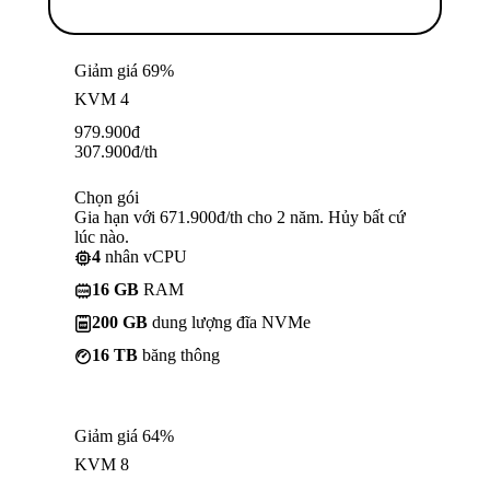
Giảm giá 69%
KVM 4
979.900
đ
307.900
đ
/th
Chọn gói
Gia hạn với 671.900đ/th cho 2 năm. Hủy bất cứ
lúc nào.
4
nhân vCPU
16 GB
RAM
200 GB
dung lượng đĩa NVMe
16 TB
băng thông
Giảm giá 64%
KVM 8