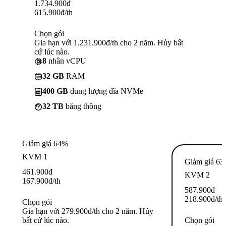
1.734.900
đ
615.900
đ
/th
Chọn gói
Gia hạn với 1.231.900đ/th cho 2 năm. Hủy bất
cứ lúc nào.
8
nhân vCPU
32 GB
RAM
400 GB
dung lượng đĩa NVMe
32 TB
băng thông
Giảm giá 64%
KVM 1
Giảm giá 6
461.900
đ
KVM 2
167.900
đ
/th
587.900
đ
218.900
đ
/th
Chọn gói
Gia hạn với 279.900đ/th cho 2 năm. Hủy
bất cứ lúc nào.
Chọn gói