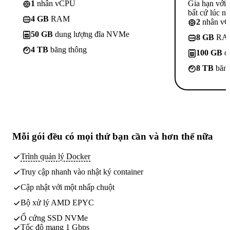
1
nhân vCPU
Gia hạn với
bất cứ lúc nà
4 GB
RAM
2
nhân v
50 GB
dung lượng đĩa NVMe
8 GB
RA
4 TB
băng thông
100 GB
d
8 TB
băng
Mỗi gói đều có
mọi thứ bạn cần
và hơn thế nữa
Trình quản lý Docker
Truy cập nhanh vào nhật ký container
Cập nhật với một nhấp chuột
Bộ xử lý AMD EPYC
Ổ cứng SSD NVMe
Tốc độ mạng 1 Gbps