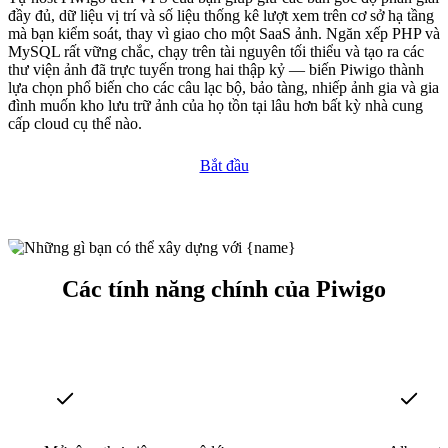
đầy đủ, dữ liệu vị trí và số liệu thống kê lượt xem trên cơ sở hạ tầng
mà bạn kiểm soát, thay vì giao cho một SaaS ảnh. Ngăn xếp PHP và
MySQL rất vững chắc, chạy trên tài nguyên tối thiểu và tạo ra các
thư viện ảnh đã trực tuyến trong hai thập kỷ — biến Piwigo thành
lựa chọn phổ biến cho các câu lạc bộ, bảo tàng, nhiếp ảnh gia và gia
đình muốn kho lưu trữ ảnh của họ tồn tại lâu hơn bất kỳ nhà cung
cấp cloud cụ thể nào.
Bắt đầu
Các tính năng chính của Piwigo