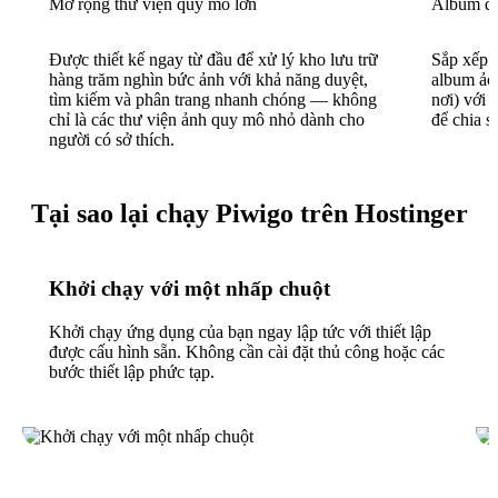
Mở rộng thư viện quy mô lớn
Album đa
Được thiết kế ngay từ đầu để xử lý kho lưu trữ
Sắp xếp 
hàng trăm nghìn bức ảnh với khả năng duyệt,
album ảo 
tìm kiếm và phân trang nhanh chóng — không
nơi) với 
chỉ là các thư viện ảnh quy mô nhỏ dành cho
để chia sẻ
người có sở thích.
Tại sao lại chạy Piwigo trên Hostinger
Khởi chạy với một nhấp chuột
Khởi chạy ứng dụng của bạn ngay lập tức với thiết lập
được cấu hình sẵn. Không cần cài đặt thủ công hoặc các
bước thiết lập phức tạp.