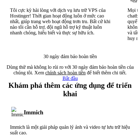
Tôi cực kỳ hài lòng với dịch vụ lưu trữ VPS của
Mọi th
Hostinger! Thời gian hoạt động luôn ở mức cao
chatbo
nhất, giúp trang web hoạt động trơn tru. Bất cứ khi
quyết 
nào tôi cần hỗ trợ, đội ngũ hỗ trợ kỹ thuật luôn
không 
nhanh chóng, hiểu biết và thực sự hữu ích.
và tất
huy n
30 ngày đảm bảo hoàn tiền
Dùng thử mà không lo rủi ro với 30 ngày đảm bảo hoàn tiền của
chúng tôi. Xem
chính sách hoàn tiền
để biết thêm chi tiết.
Bắt đầu
Khám phá thêm các ứng dụng để triển
khai
Immich
Immich là một giải pháp quản lý ảnh và video tự lưu trữ hiệu
suất cao.