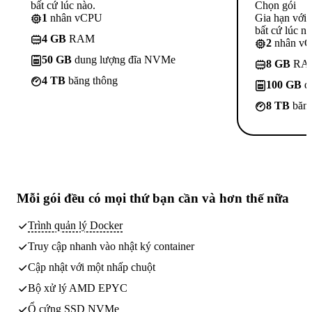
bất cứ lúc nào.
Chọn gói
1
nhân vCPU
Gia hạn với
bất cứ lúc nà
4 GB
RAM
2
nhân v
50 GB
dung lượng đĩa NVMe
8 GB
RA
4 TB
băng thông
100 GB
d
8 TB
băng
Mỗi gói đều có
mọi thứ bạn cần
và hơn thế nữa
Trình quản lý Docker
Truy cập nhanh vào nhật ký container
Cập nhật với một nhấp chuột
Bộ xử lý AMD EPYC
Ổ cứng SSD NVMe