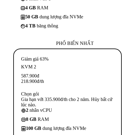
4 GB
RAM
50 GB
dung lượng đĩa NVMe
4 TB
băng thông
PHỔ BIẾN NHẤT
Giảm giá 63%
KVM 2
587.900
đ
218.900
đ
/th
Chọn gói
Gia hạn với 335.900đ/th cho 2 năm. Hủy bất cứ
lúc nào.
2
nhân vCPU
8 GB
RAM
100 GB
dung lượng đĩa NVMe