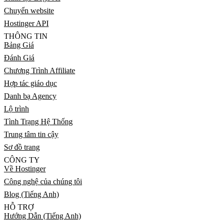
Chuyển website
Hostinger API
THÔNG TIN
Bảng Giá
Đánh Giá
Chương Trình Affiliate
Hợp tác giáo dục
Danh bạ Agency
Lộ trình
Tình Trạng Hệ Thống
Trung tâm tin cậy
Sơ đồ trang
CÔNG TY
Về Hostinger
Công nghệ của chúng tôi
Blog (Tiếng Anh)
HỖ TRỢ
Hướng Dẫn (Tiếng Anh)