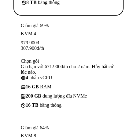
8 TB
băng thông
Giảm giá 69%
KVM 4
979.900
đ
307.900
đ
/th
Chọn gói
Gia hạn với 671.900đ/th cho 2 năm. Hủy bất cứ
lúc nào.
4
nhân vCPU
16 GB
RAM
200 GB
dung lượng đĩa NVMe
16 TB
băng thông
Giảm giá 64%
KVM 8