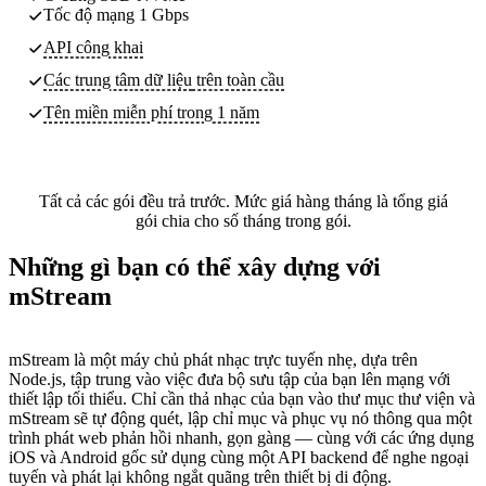
Tốc độ mạng 1 Gbps
API công khai
Các trung tâm dữ liệu
trên toàn cầu
Tên miền miễn phí trong 1 năm
Tất cả các gói đều trả trước. Mức giá hàng tháng là tổng giá
gói chia cho số tháng trong gói.
Những gì bạn có thể xây dựng với
mStream
mStream là một máy chủ phát nhạc trực tuyến nhẹ, dựa trên
Node.js, tập trung vào việc đưa bộ sưu tập của bạn lên mạng với
thiết lập tối thiểu. Chỉ cần thả nhạc của bạn vào thư mục thư viện và
mStream sẽ tự động quét, lập chỉ mục và phục vụ nó thông qua một
trình phát web phản hồi nhanh, gọn gàng — cùng với các ứng dụng
iOS và Android gốc sử dụng cùng một API backend để nghe ngoại
tuyến và phát lại không ngắt quãng trên thiết bị di động.