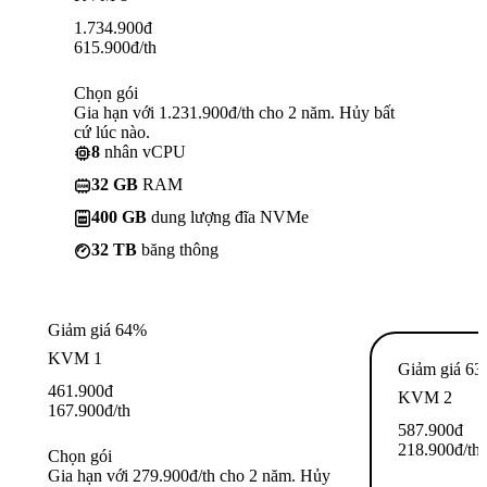
1.734.900
đ
615.900
đ
/th
Chọn gói
Gia hạn với 1.231.900đ/th cho 2 năm. Hủy bất
cứ lúc nào.
8
nhân vCPU
32 GB
RAM
400 GB
dung lượng đĩa NVMe
32 TB
băng thông
Giảm giá 64%
KVM 1
Giảm giá 6
461.900
đ
KVM 2
167.900
đ
/th
587.900
đ
218.900
đ
/th
Chọn gói
Gia hạn với 279.900đ/th cho 2 năm. Hủy