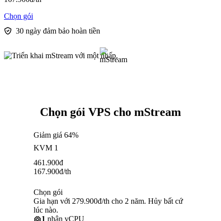
Chọn gói
30 ngày đảm bảo hoàn tiền
Chọn gói VPS cho mStream
Giảm giá 64%
KVM 1
461.900
đ
167.900
đ
/th
Chọn gói
Gia hạn với 279.900đ/th cho 2 năm. Hủy bất cứ
lúc nào.
1
nhân vCPU