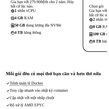
Gia hạn với 279.900đ/th cho 2 năm. Hủy
bất cứ lúc nào.
Chọn gói
1
nhân vCPU
Gia hạn với
bất cứ lúc nà
4 GB
RAM
2
nhân v
50 GB
dung lượng đĩa NVMe
8 GB
RA
4 TB
băng thông
100 GB
d
8 TB
băng
Mỗi gói đều có
mọi thứ bạn cần
và hơn thế nữa
Trình quản lý Docker
Truy cập nhanh vào nhật ký container
Cập nhật với một nhấp chuột
Bộ xử lý AMD EPYC