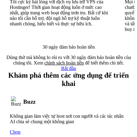
Tôi cực kỳ hài lòng với dịch vụ lưu trữ VPS của
Mọi th
Hostinger! Thời gian hoạt động luôn ở mức cao
chatbo
nhất, giúp trang web hoạt động trơn tru. Bất cứ khi
quyết 
nào tôi cần hỗ trợ, đội ngũ hỗ trợ kỹ thuật luôn
không 
nhanh chóng, hiểu biết và thực sự hữu ích.
và tất
huy n
30 ngày đảm bảo hoàn tiền
Dùng thử mà không lo rủi ro với 30 ngày đảm bảo hoàn tiền của
chúng tôi. Xem
chính sách hoàn tiền
để biết thêm chi tiết.
Bắt đầu
Khám phá thêm các ứng dụng để triển
khai
Buzz
Không gian làm việc tự host nơi con người và các tác nhân
AI chia sẻ chung một không gian
Chọn