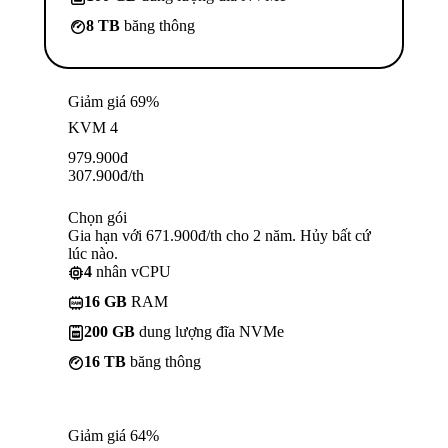
8 TB
băng thông
Giảm giá 69%
KVM 4
979.900
đ
307.900
đ
/th
Chọn gói
Gia hạn với 671.900đ/th cho 2 năm. Hủy bất cứ
lúc nào.
4
nhân vCPU
16 GB
RAM
200 GB
dung lượng đĩa NVMe
16 TB
băng thông
Giảm giá 64%