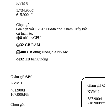
KVM 8
1.734.900
đ
615.900
đ
/th
Chọn gói
Gia hạn với 1.231.900đ/th cho 2 năm. Hủy bất
cứ lúc nào.
8
nhân vCPU
32 GB
RAM
400 GB
dung lượng đĩa NVMe
32 TB
băng thông
Giảm giá 64%
KVM 1
Giảm giá 6
461.900
đ
KVM 2
167.900
đ
/th
587.900
đ
218.900
đ
/th
Chọn gói