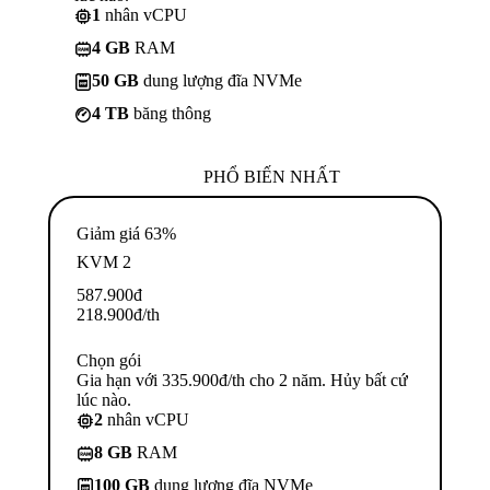
1
nhân vCPU
4 GB
RAM
50 GB
dung lượng đĩa NVMe
4 TB
băng thông
PHỔ BIẾN NHẤT
Giảm giá 63%
KVM 2
587.900
đ
218.900
đ
/th
Chọn gói
Gia hạn với 335.900đ/th cho 2 năm. Hủy bất cứ
lúc nào.
2
nhân vCPU
8 GB
RAM
100 GB
dung lượng đĩa NVMe