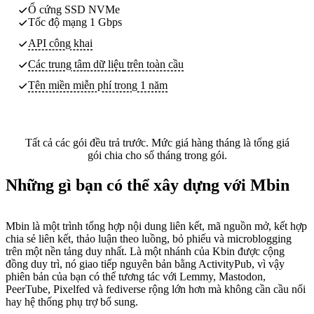
Ổ cứng SSD NVMe
Tốc độ mạng 1 Gbps
API công khai
Các trung tâm dữ liệu
trên toàn cầu
Tên miền miễn phí trong 1 năm
Tất cả các gói đều trả trước. Mức giá hàng tháng là tổng giá
gói chia cho số tháng trong gói.
Những gì bạn có thể xây dựng với Mbin
Mbin là một trình tổng hợp nội dung liên kết, mã nguồn mở, kết hợp
chia sẻ liên kết, thảo luận theo luồng, bỏ phiếu và microblogging
trên một nền tảng duy nhất. Là một nhánh của Kbin được cộng
đồng duy trì, nó giao tiếp nguyên bản bằng ActivityPub, vì vậy
phiên bản của bạn có thể tương tác với Lemmy, Mastodon,
PeerTube, Pixelfed và fediverse rộng lớn hơn mà không cần cầu nối
hay hệ thống phụ trợ bổ sung.