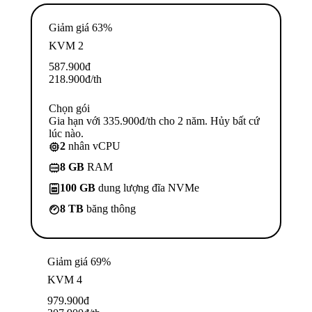
Giảm giá 63%
KVM 2
587.900
đ
218.900
đ
/th
Chọn gói
Gia hạn với 335.900đ/th cho 2 năm. Hủy bất cứ
lúc nào.
2
nhân vCPU
8 GB
RAM
100 GB
dung lượng đĩa NVMe
8 TB
băng thông
Giảm giá 69%
KVM 4
979.900
đ