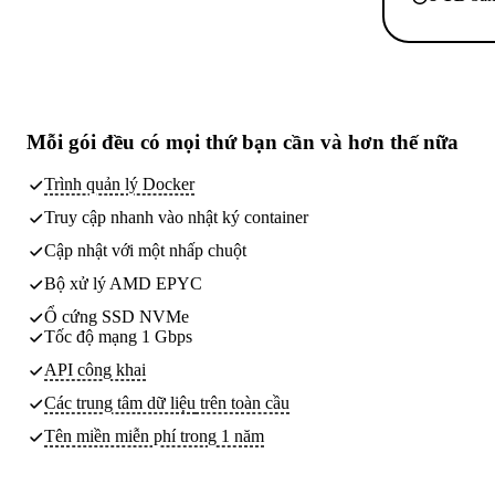
Mỗi gói đều có
mọi thứ bạn cần
và hơn thế nữa
Trình quản lý Docker
Truy cập nhanh vào nhật ký container
Cập nhật với một nhấp chuột
Bộ xử lý AMD EPYC
Ổ cứng SSD NVMe
Tốc độ mạng 1 Gbps
API công khai
Các trung tâm dữ liệu
trên toàn cầu
Tên miền miễn phí trong 1 năm