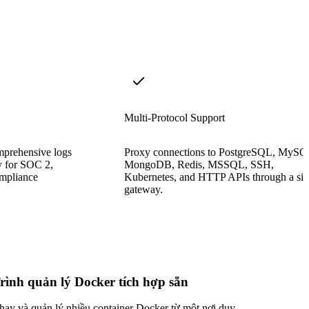
Multi-Protocol Support
mprehensive logs
Proxy connections to PostgreSQL, MySQ
ty for SOC 2,
MongoDB, Redis, MSSQL, SSH,
mpliance
Kubernetes, and HTTP APIs through a sin
gateway.
rình quản lý Docker tích hợp sẵn
hạy và quản lý nhiều container Docker từ một nơi duy