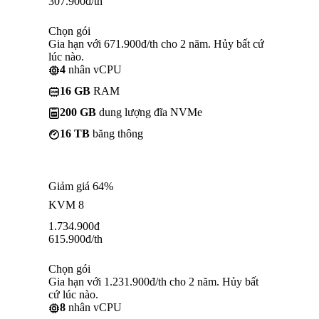
307.900
đ
/th
Chọn gói
Gia hạn với 671.900đ/th cho 2 năm. Hủy bất cứ
lúc nào.
4
nhân vCPU
16 GB
RAM
200 GB
dung lượng đĩa NVMe
16 TB
băng thông
Giảm giá 64%
KVM 8
1.734.900
đ
615.900
đ
/th
Chọn gói
Gia hạn với 1.231.900đ/th cho 2 năm. Hủy bất
cứ lúc nào.
8
nhân vCPU