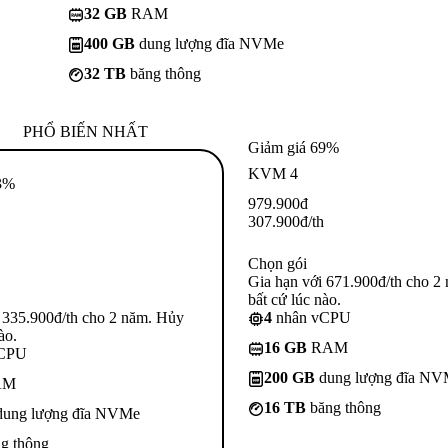
32 GB
RAM
400 GB
dung lượng đĩa NVMe
32 TB
băng thông
PHỔ BIẾN NHẤT
Giảm giá 69%
KVM 4
3%
979.900
đ
307.900
đ
/th
Chọn gói
Gia hạn với 671.900đ/th cho 2
bất cứ lúc nào.
 335.900đ/th cho 2 năm. Hủy
4
nhân vCPU
ào.
16 GB
RAM
vCPU
200 GB
dung lượng đĩa N
AM
16 TB
băng thông
ung lượng đĩa NVMe
g thông