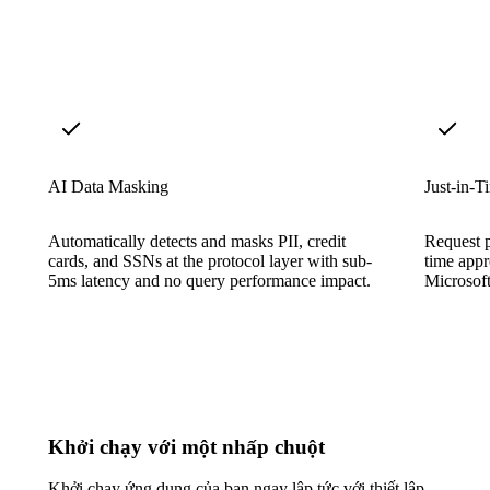
AI Data Masking
Just-in-
Automatically detects and masks PII, credit
Request p
cards, and SSNs at the protocol layer with sub-
time appr
5ms latency and no query performance impact.
Microsoft
Khởi chạy với một nhấp chuột
Khởi chạy ứng dụng của bạn ngay lập tức với thiết lập