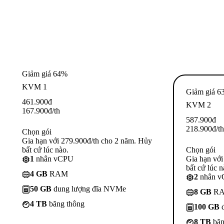
Giảm giá 64%
KVM 1
Giảm giá 6
461.900
đ
KVM 2
167.900
đ
/th
587.900
đ
218.900
đ
/th
Chọn gói
Gia hạn với 279.900đ/th cho 2 năm. Hủy
bất cứ lúc nào.
Chọn gói
1
nhân vCPU
Gia hạn với
bất cứ lúc n
4 GB
RAM
2
nhân 
50 GB
dung lượng đĩa NVMe
8 GB
R
4 TB
băng thông
100 GB
d
8 TB
băn