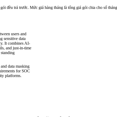
 gói đều trả trước. Mức giá hàng tháng là tổng giá gói chia cho số tháng
etween users and
g sensitive data
cy. It combines AI-
ls, and just-in-time
 standing
, and data masking
equirements for SOC
ty platforms.