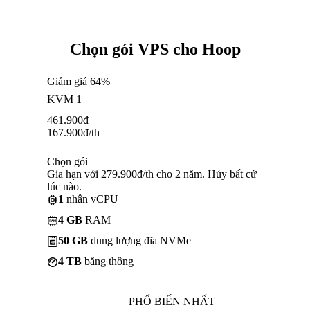
Chọn gói VPS cho Hoop
Giảm giá 64%
KVM 1
461.900
đ
167.900
đ
/th
Chọn gói
Gia hạn với 279.900đ/th cho 2 năm. Hủy bất cứ
lúc nào.
1
nhân vCPU
4 GB
RAM
50 GB
dung lượng đĩa NVMe
4 TB
băng thông
PHỔ BIẾN NHẤT