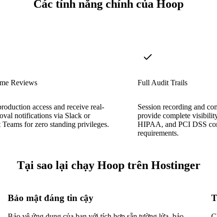
Các tính năng chính của Hoop
Time Reviews
Full Audit Trails
roduction access and receive real-
Session recording and co
oval notifications via Slack or
provide complete visibili
 Teams for zero standing privileges.
HIPAA, and PCI DSS co
requirements.
Tại sao lại chạy Hoop trên Hostinger
Bảo mật đáng tin cậy
T
Bảo vệ ứng dụng của bạn với tích hợp sẵn tường lửa, bảo
C