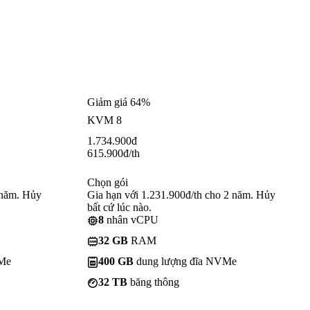
Giảm giá 64%
KVM 8
1.734.900
đ
615.900
đ
/th
Chọn gói
 năm. Hủy
Gia hạn với 1.231.900đ/th cho 2 năm. Hủy
bất cứ lúc nào.
8
nhân vCPU
32 GB
RAM
VMe
400 GB
dung lượng đĩa NVMe
32 TB
băng thông