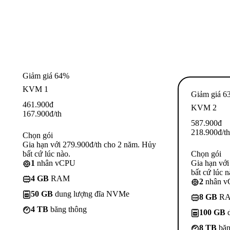
Giảm giá 64%
KVM 1
Giảm giá 6
461.900
đ
KVM 2
167.900
đ
/th
587.900
đ
218.900
đ
/th
Chọn gói
Gia hạn với 279.900đ/th cho 2 năm. Hủy
bất cứ lúc nào.
Chọn gói
1
nhân vCPU
Gia hạn với
bất cứ lúc n
4 GB
RAM
2
nhân 
50 GB
dung lượng đĩa NVMe
8 GB
R
4 TB
băng thông
100 GB
d
8 TB
băn