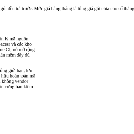
 gói đều trả trước. Mức giá hàng tháng là tổng giá gói chia cho số tháng
ản lý mã nguồn,
paces) và các kho
rone CI, nó mở rộng
 phần mềm đầy đủ
ông giới hạn, lưu
sở hữu hoàn toàn mã
và không vendor
hần cứng bạn kiểm