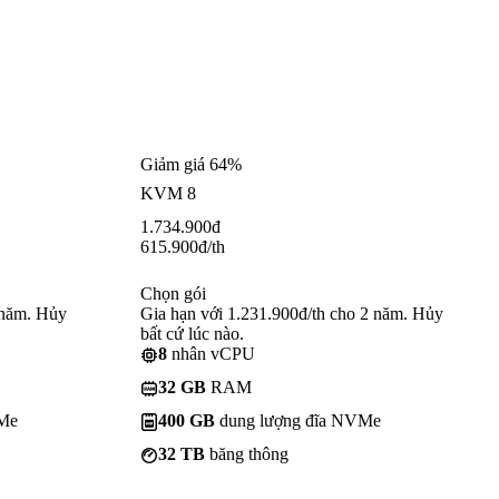
Giảm giá 64%
KVM 8
1.734.900
đ
615.900
đ
/th
Chọn gói
 năm. Hủy
Gia hạn với 1.231.900đ/th cho 2 năm. Hủy
bất cứ lúc nào.
8
nhân vCPU
32 GB
RAM
VMe
400 GB
dung lượng đĩa NVMe
32 TB
băng thông