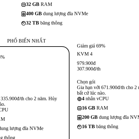
32 GB
RAM
400 GB
dung lượng đĩa NVMe
32 TB
băng thông
PHỔ BIẾN NHẤT
Giảm giá 69%
KVM 4
3%
979.900
đ
307.900
đ
/th
Chọn gói
Gia hạn với 671.900đ/th cho 2
bất cứ lúc nào.
 335.900đ/th cho 2 năm. Hủy
4
nhân vCPU
ào.
16 GB
RAM
vCPU
200 GB
dung lượng đĩa N
AM
16 TB
băng thông
ung lượng đĩa NVMe
g thông