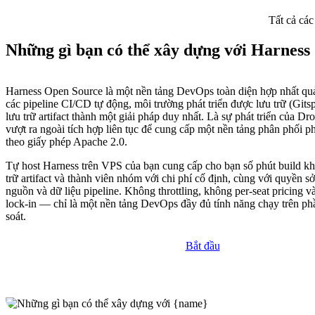
Tất cả các
Những gì bạn có thể xây dựng với Harness
Harness Open Source là một nền tảng DevOps toàn diện hợp nhất qu
các pipeline CI/CD tự động, môi trường phát triển được lưu trữ (Gits
lưu trữ artifact thành một giải pháp duy nhất. Là sự phát triển của D
vượt ra ngoài tích hợp liên tục để cung cấp một nền tảng phân phối
theo giấy phép Apache 2.0.
Tự host Harness trên VPS của bạn cung cấp cho bạn số phút build kh
trữ artifact và thành viên nhóm với chi phí cố định, cùng với quyền 
nguồn và dữ liệu pipeline. Không throttling, không per-seat pricing 
lock-in — chỉ là một nền tảng DevOps đầy đủ tính năng chạy trên p
soát.
Bắt đầu