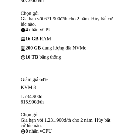
307.900
đ
/th
Chọn gói
Gia hạn với 671.900đ/th cho 2 năm. Hủy bất cứ
lúc nào.
4
nhân vCPU
16 GB
RAM
200 GB
dung lượng đĩa NVMe
16 TB
băng thông
Giảm giá 64%
KVM 8
1.734.900
đ
615.900
đ
/th
Chọn gói
Gia hạn với 1.231.900đ/th cho 2 năm. Hủy bất
cứ lúc nào.
8
nhân vCPU