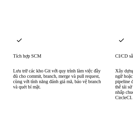
Tích hợp SCM
CI/CD sẵ
Lưu trữ các kho Git với quy trình làm việc đầy
Xây dựng,
đủ cho commit, branch, merge và pull request,
ngữ hoặc
cùng với tính năng đánh giá mã, bảo vệ branch
pipeline 
và quét bí mật.
thể tái s
nhấp chu
CircleCI.