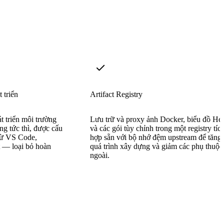
 triển
Artifact Registry
t triển môi trường
Lưu trữ và proxy ảnh Docker, biểu đồ He
ng tức thì, được cấu
và các gói tùy chỉnh trong một registry tíc
 từ VS Code,
hợp sẵn với bộ nhớ đệm upstream để tăng 
t — loại bỏ hoàn
quá trình xây dựng và giảm các phụ thuộc
ngoài.