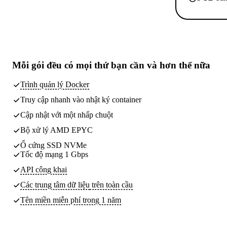
Mỗi gói đều có
mọi thứ bạn cần
và hơn thế nữa
Trình quản lý Docker
Truy cập nhanh vào nhật ký container
Cập nhật với một nhấp chuột
Bộ xử lý AMD EPYC
Ổ cứng SSD NVMe
Tốc độ mạng 1 Gbps
API công khai
Các trung tâm dữ liệu
trên toàn cầu
Tên miền miễn phí trong 1 năm