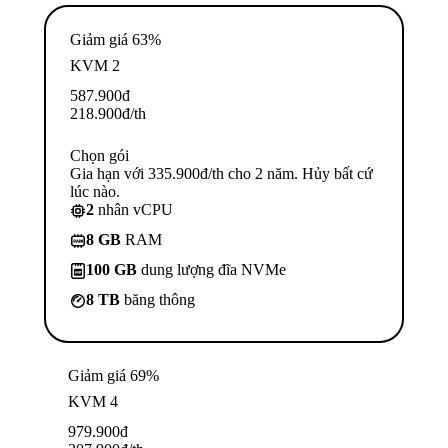
Giảm giá 63%
KVM 2
587.900
đ
218.900
đ
/th
Chọn gói
Gia hạn với 335.900đ/th cho 2 năm. Hủy bất cứ
lúc nào.
2
nhân vCPU
8 GB
RAM
100 GB
dung lượng đĩa NVMe
8 TB
băng thông
Giảm giá 69%
KVM 4
979.900
đ