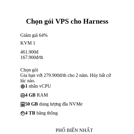
Chọn gói VPS cho Harness
Giảm giá 64%
KVM 1
461.900
đ
167.900
đ
/th
Chọn gói
Gia hạn với 279.900đ/th cho 2 năm. Hủy bất cứ
lúc nào.
1
nhân vCPU
4 GB
RAM
50 GB
dung lượng đĩa NVMe
4 TB
băng thông
PHỔ BIẾN NHẤT