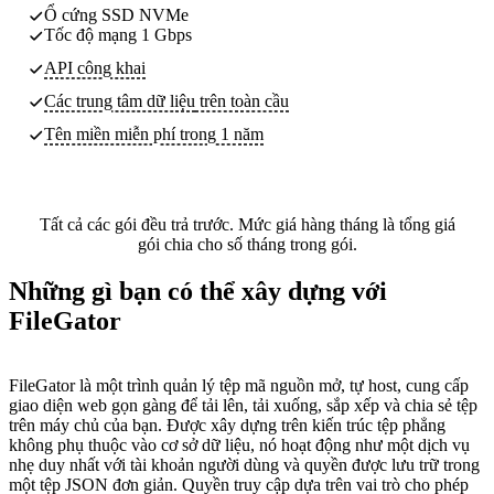
Ổ cứng SSD NVMe
Tốc độ mạng 1 Gbps
API công khai
Các trung tâm dữ liệu
trên toàn cầu
Tên miền miễn phí trong 1 năm
Tất cả các gói đều trả trước. Mức giá hàng tháng là tổng giá
gói chia cho số tháng trong gói.
Những gì bạn có thể xây dựng với
FileGator
FileGator là một trình quản lý tệp mã nguồn mở, tự host, cung cấp
giao diện web gọn gàng để tải lên, tải xuống, sắp xếp và chia sẻ tệp
trên máy chủ của bạn. Được xây dựng trên kiến trúc tệp phẳng
không phụ thuộc vào cơ sở dữ liệu, nó hoạt động như một dịch vụ
nhẹ duy nhất với tài khoản người dùng và quyền được lưu trữ trong
một tệp JSON đơn giản. Quyền truy cập dựa trên vai trò cho phép