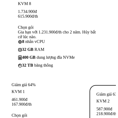
KVM 8
1.734.900
đ
615.900
đ
/th
Chọn gói
Gia hạn với 1.231.900đ/th cho 2 năm. Hủy bất
cứ lúc nào.
8
nhân vCPU
32 GB
RAM
400 GB
dung lượng đĩa NVMe
32 TB
băng thông
Giảm giá 64%
KVM 1
Giảm giá 6
461.900
đ
KVM 2
167.900
đ
/th
587.900
đ
218.900
đ
/th
Chọn gói