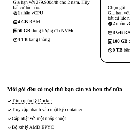
Gia hạn với 279.900đ/th cho 2 năm. Hủy
bất cứ lúc nào.
Chọn gói
1
nhân vCPU
Gia hạn với
bất cứ lúc nà
4 GB
RAM
2
nhân v
50 GB
dung lượng đĩa NVMe
8 GB
RA
4 TB
băng thông
100 GB
d
8 TB
băng
Mỗi gói đều có
mọi thứ bạn cần
và hơn thế nữa
Trình quản lý Docker
Truy cập nhanh vào nhật ký container
Cập nhật với một nhấp chuột
Bộ xử lý AMD EPYC