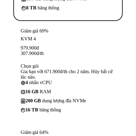
8 TB
băng thông
Giảm giá 69%
KVM 4
979.900
đ
307.900
đ
/th
Chọn gói
Gia hạn với 671.900đ/th cho 2 năm. Hủy bất cứ
lúc nào.
4
nhân vCPU
16 GB
RAM
200 GB
dung lượng đĩa NVMe
16 TB
băng thông
Giảm giá 64%