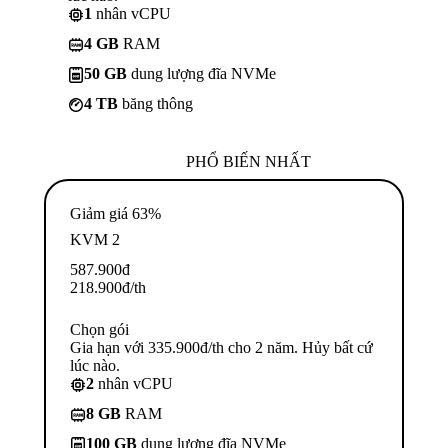
1
nhân vCPU
4 GB
RAM
50 GB
dung lượng đĩa NVMe
4 TB
băng thông
PHỔ BIẾN NHẤT
Giảm giá 63%
KVM 2
587.900
đ
218.900
đ
/th
Chọn gói
Gia hạn với 335.900đ/th cho 2 năm. Hủy bất cứ
lúc nào.
2
nhân vCPU
8 GB
RAM
100 GB
dung lượng đĩa NVMe