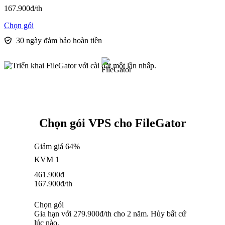
167.900
đ
/th
Chọn gói
30 ngày đảm bảo hoàn tiền
Chọn gói VPS cho FileGator
Giảm giá 64%
KVM 1
461.900
đ
167.900
đ
/th
Chọn gói
Gia hạn với 279.900đ/th cho 2 năm. Hủy bất cứ
lúc nào.