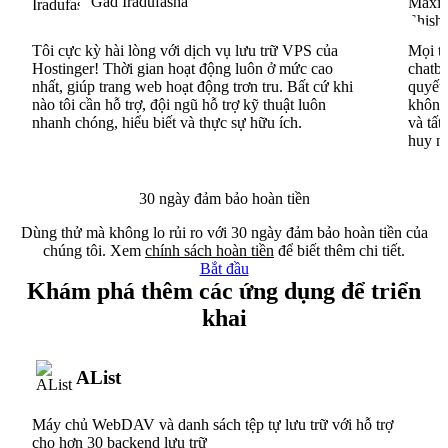
Gad Iradufasha
Tôi cực kỳ hài lòng với dịch vụ lưu trữ VPS của
Mọi th
Hostinger! Thời gian hoạt động luôn ở mức cao
chatbo
nhất, giúp trang web hoạt động trơn tru. Bất cứ khi
quyết 
nào tôi cần hỗ trợ, đội ngũ hỗ trợ kỹ thuật luôn
không 
nhanh chóng, hiểu biết và thực sự hữu ích.
và tất
huy n
30 ngày đảm bảo hoàn tiền
Dùng thử mà không lo rủi ro với 30 ngày đảm bảo hoàn tiền của
chúng tôi. Xem
chính sách hoàn tiền
để biết thêm chi tiết.
Bắt đầu
Khám phá thêm các ứng dụng để triển
khai
AList
Máy chủ WebDAV và danh sách tệp tự lưu trữ với hỗ trợ
cho hơn 30 backend lưu trữ