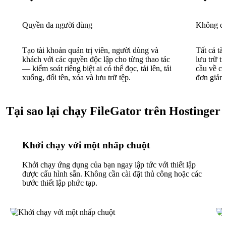
Quyền đa người dùng
Không cầ
Tạo tài khoản quản trị viên, người dùng và
Tất cả tà
khách với các quyền độc lập cho từng thao tác
lưu trữ t
— kiểm soát riêng biệt ai có thể đọc, tải lên, tải
cầu về cơ
xuống, đổi tên, xóa và lưu trữ tệp.
đơn giản 
Tại sao lại chạy FileGator trên Hostinger
Khởi chạy với một nhấp chuột
Khởi chạy ứng dụng của bạn ngay lập tức với thiết lập
được cấu hình sẵn. Không cần cài đặt thủ công hoặc các
bước thiết lập phức tạp.