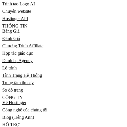
Trình tạo Logo AI
Chuyển website
Hostinger API
THÔNG TIN
Bảng Giá
Đánh Giá
Chương Trình Affiliate
Hợp tác giáo dục
Danh bạ Agency
Lộ trình
Tình Trạng Hệ Thống
Trung tâm tin cậy
Sơ đồ trang
CÔNG TY
Về Hostinger
Công nghệ của chúng tôi
Blog (Tiếng Anh)
HỖ TRỢ