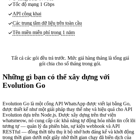
Tốc độ mạng 1 Gbps
API công khai
Các trung tâm dữ liệu
trên toàn cầu
Tên miền miễn phí trong 1 năm
Tất cả các gói đều trả trước. Mức giá hàng tháng là tổng giá
gói chia cho số tháng trong gói.
Những gì bạn có thể xây dựng với
Evolution Go
Evolution Go là một cổng API WhatsApp được viết lại bằng Go,
được thiết kế như một giải pháp thay thế nhẹ và hiệu quả cho API
Evolution dựa trên Node.js. Được xây dựng trên thư viện
whatsmeow, nó cung cấp các khả năng tự động hóa nhắn tin cốt lõi
tương tự — quản lý đa phiên bản, sự kiện webhook và API
RESTful — đồng thời tiêu thụ ít bộ nhớ hơn đáng kể và khởi động
trong thời gian dưới một giây nhờ thời gian chạy đã biên dịch của