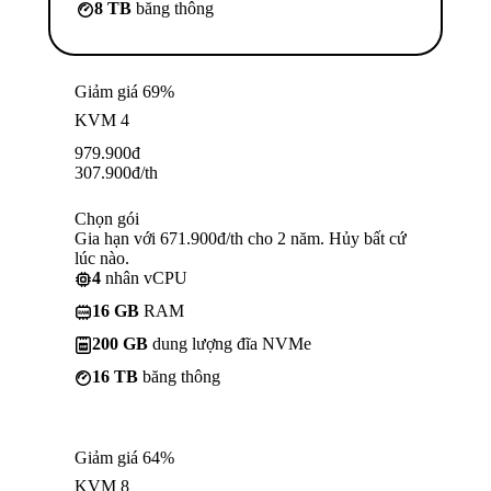
8 TB
băng thông
Giảm giá 69%
KVM 4
979.900
đ
307.900
đ
/th
Chọn gói
Gia hạn với 671.900đ/th cho 2 năm. Hủy bất cứ
lúc nào.
4
nhân vCPU
16 GB
RAM
200 GB
dung lượng đĩa NVMe
16 TB
băng thông
Giảm giá 64%
KVM 8