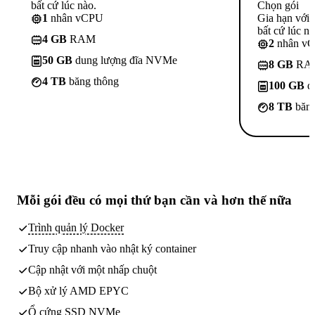
bất cứ lúc nào.
Chọn gói
1
nhân vCPU
Gia hạn với
bất cứ lúc nà
4 GB
RAM
2
nhân v
50 GB
dung lượng đĩa NVMe
8 GB
RA
4 TB
băng thông
100 GB
d
8 TB
băng
Mỗi gói đều có
mọi thứ bạn cần
và hơn thế nữa
Trình quản lý Docker
Truy cập nhanh vào nhật ký container
Cập nhật với một nhấp chuột
Bộ xử lý AMD EPYC
Ổ cứng SSD NVMe