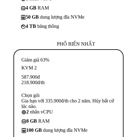
4 GB
RAM
50 GB
dung lượng đĩa NVMe
4 TB
băng thông
PHỔ BIẾN NHẤT
Giảm giá 63%
KVM 2
587.900
đ
218.900
đ
/th
Chọn gói
Gia hạn với 335.900đ/th cho 2 năm. Hủy bất cứ
lúc nào.
2
nhân vCPU
8 GB
RAM
100 GB
dung lượng đĩa NVMe