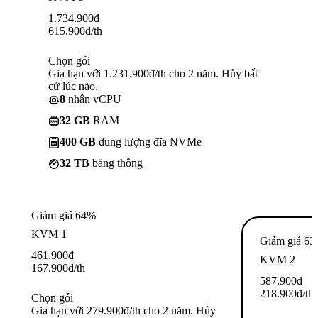
1.734.900
đ
615.900
đ
/th
Chọn gói
Gia hạn với 1.231.900đ/th cho 2 năm. Hủy bất
cứ lúc nào.
8
nhân vCPU
32 GB
RAM
400 GB
dung lượng đĩa NVMe
32 TB
băng thông
Giảm giá 64%
KVM 1
Giảm giá 6
461.900
đ
KVM 2
167.900
đ
/th
587.900
đ
218.900
đ
/th
Chọn gói
Gia hạn với 279.900đ/th cho 2 năm. Hủy