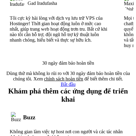
Gad Iradufasha
Tôi cực kỳ hài lòng với dịch vụ lưu trữ VPS của
Mọi th
Hostinger! Thời gian hoạt động luôn ở mức cao
chatbo
nhất, giúp trang web hoạt động trơn tru. Bất cứ khi
quyết 
nào tôi cần hỗ trợ, đội ngũ hỗ trợ kỹ thuật luôn
không 
nhanh chóng, hiểu biết và thực sự hữu ích.
và tất
huy n
30 ngày đảm bảo hoàn tiền
Dùng thử mà không lo rủi ro với 30 ngày đảm bảo hoàn tiền của
chúng tôi. Xem
chính sách hoàn tiền
để biết thêm chi tiết.
Bắt đầu
Khám phá thêm các ứng dụng để triển
khai
Buzz
Không gian làm việc tự host nơi con người và các tác nhân