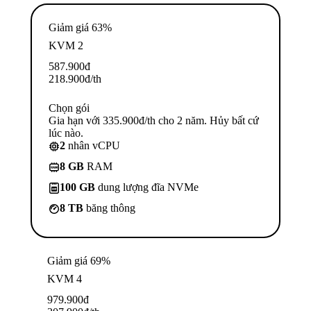
Giảm giá 63%
KVM 2
587.900
đ
218.900
đ
/th
Chọn gói
Gia hạn với 335.900đ/th cho 2 năm. Hủy bất cứ
lúc nào.
2
nhân vCPU
8 GB
RAM
100 GB
dung lượng đĩa NVMe
8 TB
băng thông
Giảm giá 69%
KVM 4
979.900
đ