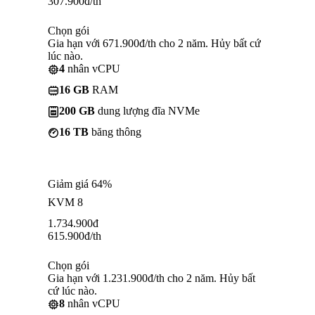
307.900
đ
/th
Chọn gói
Gia hạn với 671.900đ/th cho 2 năm. Hủy bất cứ
lúc nào.
4
nhân vCPU
16 GB
RAM
200 GB
dung lượng đĩa NVMe
16 TB
băng thông
Giảm giá 64%
KVM 8
1.734.900
đ
615.900
đ
/th
Chọn gói
Gia hạn với 1.231.900đ/th cho 2 năm. Hủy bất
cứ lúc nào.
8
nhân vCPU