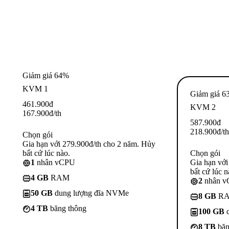
Giảm giá 64%
KVM 1
Giảm giá 6
461.900
đ
KVM 2
167.900
đ
/th
587.900
đ
218.900
đ
/th
Chọn gói
Gia hạn với 279.900đ/th cho 2 năm. Hủy
bất cứ lúc nào.
Chọn gói
1
nhân vCPU
Gia hạn với
bất cứ lúc n
4 GB
RAM
2
nhân 
50 GB
dung lượng đĩa NVMe
8 GB
R
4 TB
băng thông
100 GB
d
8 TB
băn