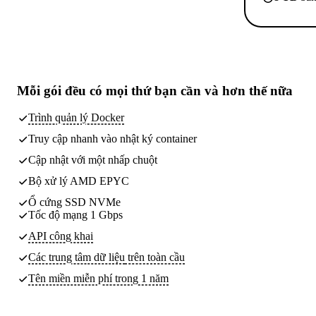
Mỗi gói đều có
mọi thứ bạn cần
và hơn thế nữa
Trình quản lý Docker
Truy cập nhanh vào nhật ký container
Cập nhật với một nhấp chuột
Bộ xử lý AMD EPYC
Ổ cứng SSD NVMe
Tốc độ mạng 1 Gbps
API công khai
Các trung tâm dữ liệu
trên toàn cầu
Tên miền miễn phí trong 1 năm