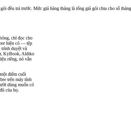
 gói đều trả trước. Mức giá hàng tháng là tổng giá gói chia cho số tháng
hóng, chỉ đọc cho
bre hiện có — tệp
trình duyệt và
r, KyBook, Aldiko
iệu riêng, nó vẫn
một điểm cuối
bre trên máy tính
người dùng muốn có
 đủ của họ.