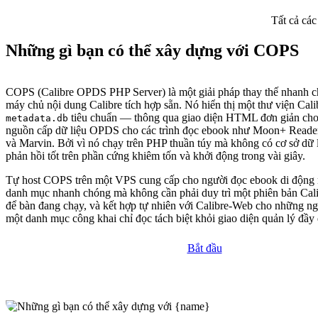
Tất cả các
Những gì bạn có thể xây dựng với COPS
COPS (Calibre OPDS PHP Server) là một giải pháp thay thế nhanh c
máy chủ nội dung Calibre tích hợp sẵn. Nó hiển thị một thư viện Cali
tiêu chuẩn — thông qua giao diện HTML đơn giản cho 
metadata.db
nguồn cấp dữ liệu OPDS cho các trình đọc ebook như Moon+ Reade
và Marvin. Bởi vì nó chạy trên PHP thuần túy mà không có cơ sở dữ l
phản hồi tốt trên phần cứng khiêm tốn và khởi động trong vài giây.
Tự host COPS trên một VPS cung cấp cho người đọc ebook di động 
danh mục nhanh chóng mà không cần phải duy trì một phiên bản Cali
để bàn đang chạy, và kết hợp tự nhiên với Calibre-Web cho những 
một danh mục công khai chỉ đọc tách biệt khỏi giao diện quản lý đầy
Bắt đầu