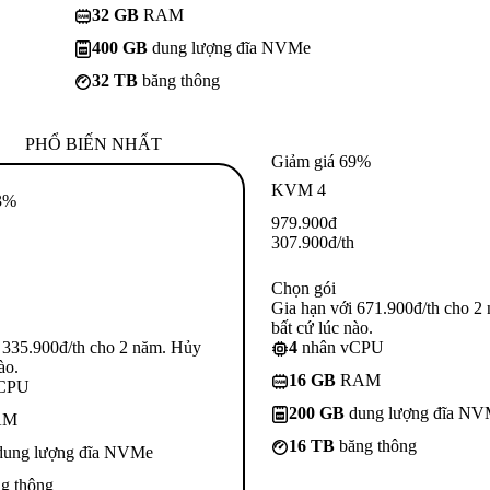
32 GB
RAM
400 GB
dung lượng đĩa NVMe
32 TB
băng thông
PHỔ BIẾN NHẤT
Giảm giá 69%
KVM 4
3%
979.900
đ
307.900
đ
/th
Chọn gói
Gia hạn với 671.900đ/th cho 2
bất cứ lúc nào.
 335.900đ/th cho 2 năm. Hủy
4
nhân vCPU
ào.
16 GB
RAM
vCPU
200 GB
dung lượng đĩa N
AM
16 TB
băng thông
ung lượng đĩa NVMe
g thông