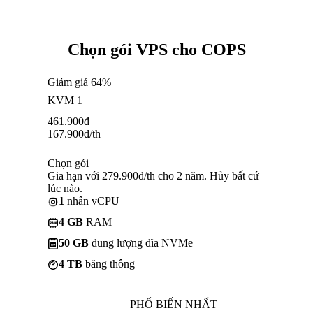
Chọn gói VPS cho COPS
Giảm giá 64%
KVM 1
461.900
đ
167.900
đ
/th
Chọn gói
Gia hạn với 279.900đ/th cho 2 năm. Hủy bất cứ
lúc nào.
1
nhân vCPU
4 GB
RAM
50 GB
dung lượng đĩa NVMe
4 TB
băng thông
PHỔ BIẾN NHẤT