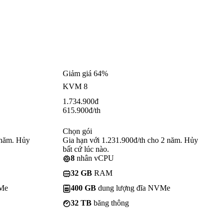
Giảm giá 64%
KVM 8
1.734.900
đ
615.900
đ
/th
Chọn gói
 năm. Hủy
Gia hạn với 1.231.900đ/th cho 2 năm. Hủy
bất cứ lúc nào.
8
nhân vCPU
32 GB
RAM
VMe
400 GB
dung lượng đĩa NVMe
32 TB
băng thông