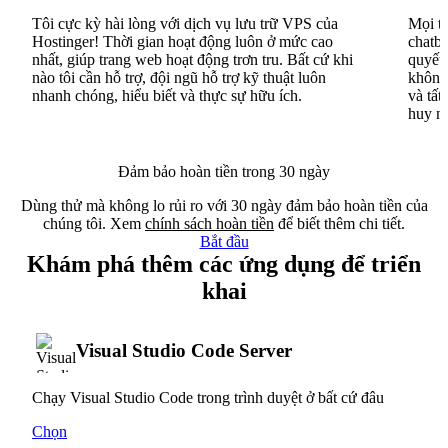
Tôi cực kỳ hài lòng với dịch vụ lưu trữ VPS của
Mọi th
Hostinger! Thời gian hoạt động luôn ở mức cao
chatbo
nhất, giúp trang web hoạt động trơn tru. Bất cứ khi
quyết 
nào tôi cần hỗ trợ, đội ngũ hỗ trợ kỹ thuật luôn
không 
nhanh chóng, hiểu biết và thực sự hữu ích.
và tất
huy n
Đảm bảo hoàn tiền trong 30 ngày
Dùng thử mà không lo rủi ro với 30 ngày đảm bảo hoàn tiền của
chúng tôi. Xem
chính sách hoàn tiền
để biết thêm chi tiết.
Bắt đầu
Khám phá thêm các ứng dụng để triển
khai
Visual Studio Code Server
Chạy Visual Studio Code trong trình duyệt ở bất cứ đâu
Chọn