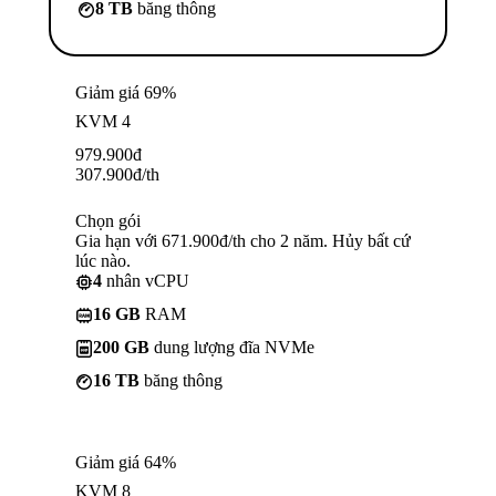
8 TB
băng thông
Giảm giá 69%
KVM 4
979.900
đ
307.900
đ
/th
Chọn gói
Gia hạn với 671.900đ/th cho 2 năm. Hủy bất cứ
lúc nào.
4
nhân vCPU
16 GB
RAM
200 GB
dung lượng đĩa NVMe
16 TB
băng thông
Giảm giá 64%
KVM 8