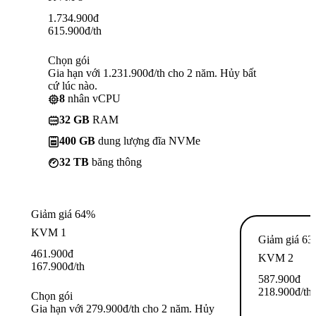
1.734.900
đ
615.900
đ
/th
Chọn gói
Gia hạn với 1.231.900đ/th cho 2 năm. Hủy bất
cứ lúc nào.
8
nhân vCPU
32 GB
RAM
400 GB
dung lượng đĩa NVMe
32 TB
băng thông
Giảm giá 64%
KVM 1
Giảm giá 6
461.900
đ
KVM 2
167.900
đ
/th
587.900
đ
218.900
đ
/th
Chọn gói
Gia hạn với 279.900đ/th cho 2 năm. Hủy