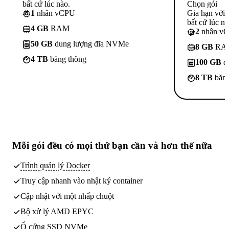
bất cứ lúc nào.
Chọn gói
1
nhân vCPU
Gia hạn với
bất cứ lúc nà
4 GB
RAM
2
nhân v
50 GB
dung lượng đĩa NVMe
8 GB
RA
4 TB
băng thông
100 GB
d
8 TB
băng
Mỗi gói đều có
mọi thứ bạn cần
và hơn thế nữa
Trình quản lý Docker
Truy cập nhanh vào nhật ký container
Cập nhật với một nhấp chuột
Bộ xử lý AMD EPYC
Ổ cứng SSD NVMe