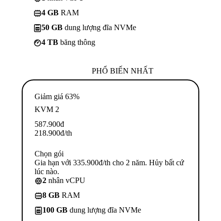
4 GB
RAM
50 GB
dung lượng đĩa NVMe
4 TB
băng thông
PHỔ BIẾN NHẤT
Giảm giá 63%
KVM 2
587.900
đ
218.900
đ
/th
Chọn gói
Gia hạn với 335.900đ/th cho 2 năm. Hủy bất cứ
lúc nào.
2
nhân vCPU
8 GB
RAM
100 GB
dung lượng đĩa NVMe