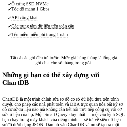
Ổ cứng SSD NVMe
Tốc độ mạng 1 Gbps
API công khai
Các trung tâm dữ liệu
trên toàn cầu
Tên miền miễn phí trong 1 năm
Tất cả các gói đều trả trước. Mức giá hàng tháng là tổng giá
gói chia cho số tháng trong gói.
Những gì bạn có thể xây dựng với
ChartDB
ChartDB là một trình chỉnh sửa sơ đồ cơ sở dữ liệu dựa trên trình
duyệt, cho phép các nhà phát triển và DBA trực quan hóa bất kỳ sơ
đồ cơ sở dữ liệu nào mà không cần kết nối trực tiếp công cụ với cơ
sở dữ liệu của họ. Một 'Smart Query' duy nhất — một câu lệnh SQL
bạn chạy trong máy khách của riêng mình — sẽ trả về siêu dữ liệu
sơ đồ dưới dạng JSON. Dán nó vào ChartDB và nó sẽ tạo ra một