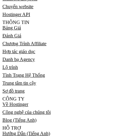
Chuyển website
Hostinger API
THÔNG TIN
Bảng Giá
Đánh Giá
Chương Trình Affiliate
Hợp tác giáo dục
Danh bạ Agency
Lộ trình
Tình Trạng Hệ Thống
Trung tâm tin cậy
Sơ đồ trang
CÔNG TY
Về Hostinger
Công nghệ của chúng tôi
Blog (Tiếng Anh)
HỖ TRỢ
Hướng Dẫn (Tiếng Anh)