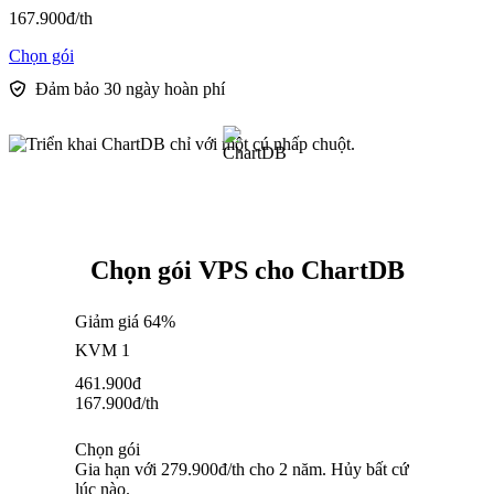
167.900
đ
/th
Chọn gói
Đảm bảo 30 ngày hoàn phí
Chọn gói VPS cho ChartDB
Giảm giá 64%
KVM 1
461.900
đ
167.900
đ
/th
Chọn gói
Gia hạn với 279.900đ/th cho 2 năm. Hủy bất cứ
lúc nào.