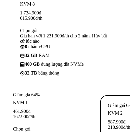
KVM 8
1.734.900
đ
615.900
đ
/th
Chọn gói
Gia hạn với 1.231.900đ/th cho 2 năm. Hủy bất
cứ lúc nào.
8
nhân vCPU
32 GB
RAM
400 GB
dung lượng đĩa NVMe
32 TB
băng thông
Giảm giá 64%
KVM 1
Giảm giá 6
461.900
đ
KVM 2
167.900
đ
/th
587.900
đ
218.900
đ
/th
Chọn gói