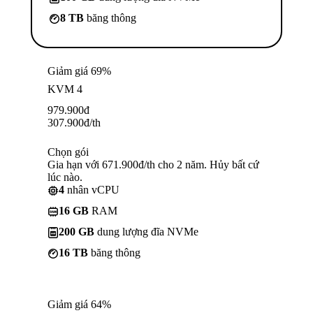
8 TB
băng thông
Giảm giá 69%
KVM 4
979.900
đ
307.900
đ
/th
Chọn gói
Gia hạn với 671.900đ/th cho 2 năm. Hủy bất cứ
lúc nào.
4
nhân vCPU
16 GB
RAM
200 GB
dung lượng đĩa NVMe
16 TB
băng thông
Giảm giá 64%