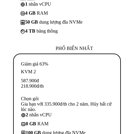
1
nhân vCPU
4 GB
RAM
50 GB
dung lượng đĩa NVMe
4 TB
băng thông
PHỔ BIẾN NHẤT
Giảm giá 63%
KVM 2
587.900
đ
218.900
đ
/th
Chọn gói
Gia hạn với 335.900đ/th cho 2 năm. Hủy bất cứ
lúc nào.
2
nhân vCPU
8 GB
RAM
100 GB
dung lượng đĩa NVMe