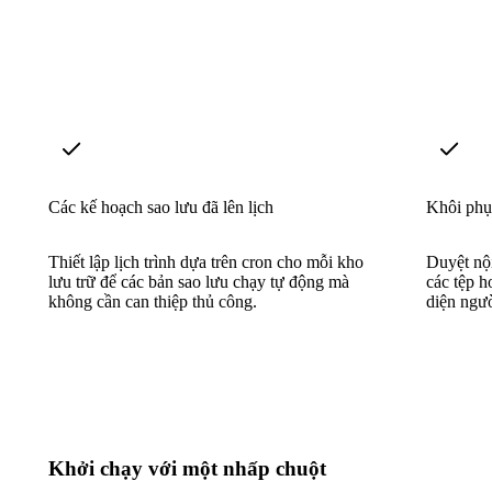
Các kế hoạch sao lưu đã lên lịch
Khôi phục
Thiết lập lịch trình dựa trên cron cho mỗi kho
Duyệt nộ
lưu trữ để các bản sao lưu chạy tự động mà
các tệp h
không cần can thiệp thủ công.
diện ngư
Khởi chạy với một nhấp chuột