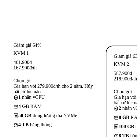
Giảm giá 64%
KVM 1
Giảm giá 6
461.900
đ
KVM 2
167.900
đ
/th
587.900
đ
218.900
đ
/th
Chọn gói
Gia hạn với 279.900đ/th cho 2 năm. Hủy
bất cứ lúc nào.
Chọn gói
1
nhân vCPU
Gia hạn với
bất cứ lúc n
4 GB
RAM
2
nhân 
50 GB
dung lượng đĩa NVMe
8 GB
R
4 TB
băng thông
100 GB
d
8 TB
băn