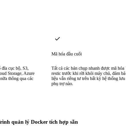
Mã hóa đầu cuối
 đĩa cục bộ, S3,
Tất cả các bản chụp nhanh được mã hóa b
oud Storage, Azure
restic trước khi rời khỏi máy chủ, đảm bả
 nữa thông qua các
liệu vẫn riêng tư trên bất kỳ hệ thống lưu t
phụ trợ nào.
rình quản lý Docker tích hợp sẵn