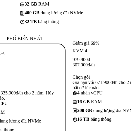
32 GB
RAM
400 GB
dung lượng đĩa NVMe
32 TB
băng thông
PHỔ BIẾN NHẤT
Giảm giá 69%
KVM 4
3%
979.900
đ
307.900
đ
/th
Chọn gói
Gia hạn với 671.900đ/th cho 2
bất cứ lúc nào.
 335.900đ/th cho 2 năm. Hủy
4
nhân vCPU
ào.
16 GB
RAM
vCPU
200 GB
dung lượng đĩa N
AM
16 TB
băng thông
ung lượng đĩa NVMe
g thông