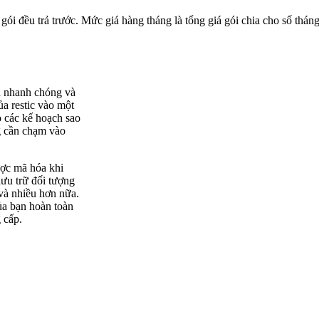
 gói đều trả trước. Mức giá hàng tháng là tổng giá gói chia cho số tháng
ưu nhanh chóng và
a restic vào một
o các kế hoạch sao
ng cần chạm vào
ược mã hóa khi
ưu trữ đối tượng
và nhiều hơn nữa.
ủa bạn hoàn toàn
 cấp.