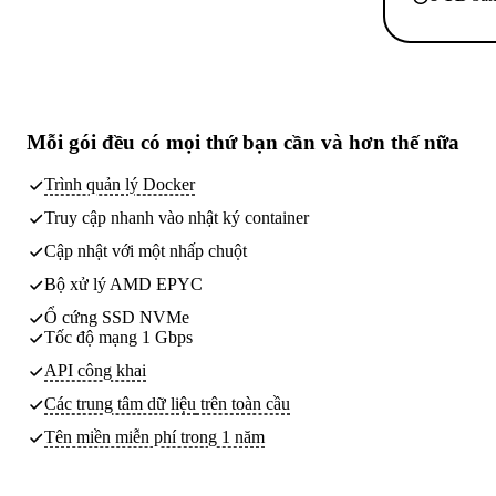
Mỗi gói đều có
mọi thứ bạn cần
và hơn thế nữa
Trình quản lý Docker
Truy cập nhanh vào nhật ký container
Cập nhật với một nhấp chuột
Bộ xử lý AMD EPYC
Ổ cứng SSD NVMe
Tốc độ mạng 1 Gbps
API công khai
Các trung tâm dữ liệu
trên toàn cầu
Tên miền miễn phí trong 1 năm