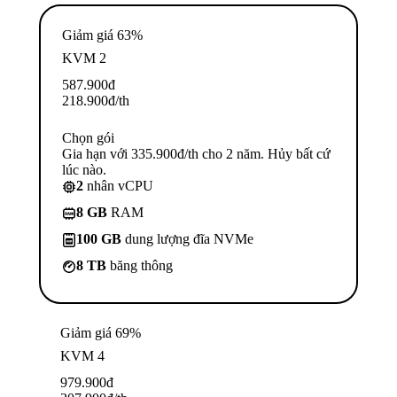
Giảm giá 63%
KVM 2
587.900
đ
218.900
đ
/th
Chọn gói
Gia hạn với 335.900đ/th cho 2 năm. Hủy bất cứ
lúc nào.
2
nhân vCPU
8 GB
RAM
100 GB
dung lượng đĩa NVMe
8 TB
băng thông
Giảm giá 69%
KVM 4
979.900
đ