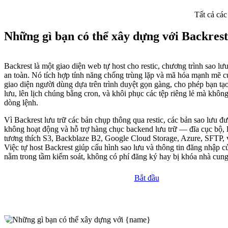
Tất cả các
Những gì bạn có thể xây dựng với Backrest
Backrest là một giao diện web tự host cho restic, chương trình sao l
an toàn. Nó tích hợp tính năng chống trùng lặp và mã hóa mạnh mẽ củ
giao diện người dùng dựa trên trình duyệt gọn gàng, cho phép bạn tạ
lưu, lên lịch chúng bằng cron, và khôi phục các tệp riêng lẻ mà khô
dòng lệnh.
Vì Backrest lưu trữ các bản chụp thông qua restic, các bản sao lưu đ
không hoạt động và hỗ trợ hàng chục backend lưu trữ — đĩa cục bộ, l
tương thích S3, Backblaze B2, Google Cloud Storage, Azure, SFTP, 
Việc tự host Backrest giúp cấu hình sao lưu và thông tin đăng nhập c
nằm trong tầm kiểm soát, không có phí đăng ký hay bị khóa nhà cung
Bắt đầu