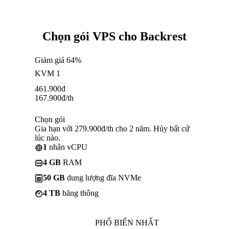
Chọn gói VPS cho Backrest
Giảm giá 64%
KVM 1
461.900
đ
167.900
đ
/th
Chọn gói
Gia hạn với 279.900đ/th cho 2 năm. Hủy bất cứ
lúc nào.
1
nhân vCPU
4 GB
RAM
50 GB
dung lượng đĩa NVMe
4 TB
băng thông
PHỔ BIẾN NHẤT