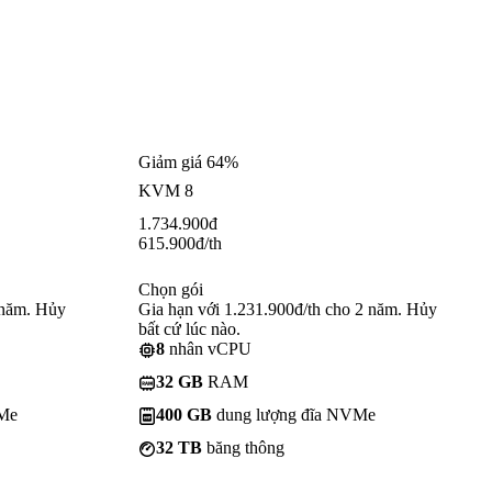
Giảm giá 64%
KVM 8
1.734.900
đ
615.900
đ
/th
Chọn gói
 năm. Hủy
Gia hạn với 1.231.900đ/th cho 2 năm. Hủy
bất cứ lúc nào.
8
nhân vCPU
32 GB
RAM
VMe
400 GB
dung lượng đĩa NVMe
32 TB
băng thông