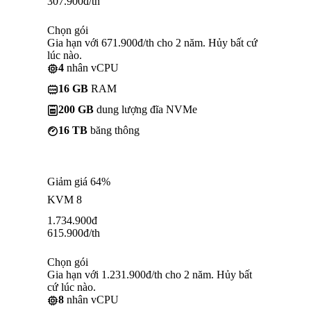
307.900
đ
/th
Chọn gói
Gia hạn với 671.900đ/th cho 2 năm. Hủy bất cứ
lúc nào.
4
nhân vCPU
16 GB
RAM
200 GB
dung lượng đĩa NVMe
16 TB
băng thông
Giảm giá 64%
KVM 8
1.734.900
đ
615.900
đ
/th
Chọn gói
Gia hạn với 1.231.900đ/th cho 2 năm. Hủy bất
cứ lúc nào.
8
nhân vCPU