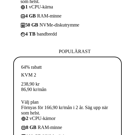
som helst.
1
vCPU-kärna
4 GB
RAM-minne
50 GB
NVMe-diskutrymme
4 TB
bandbredd
POPULÄRAST
64% rabatt
KVM 2
238,90
kr
86,90
kr
/mån
Välj plan
Förnyas för 166,90 kr/mån i 2 år. Säg upp när
som helst.
2
vCPU-kärnor
8 GB
RAM-minne