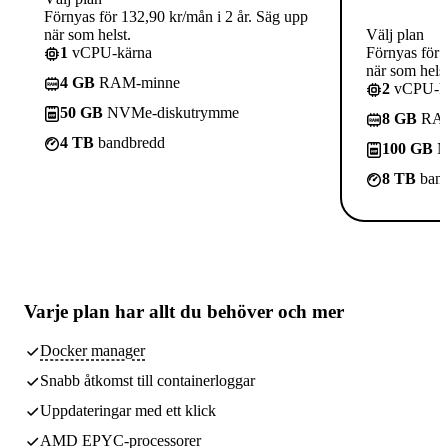
Förnyas för 132,90 kr/mån i 2 år. Säg upp
när som helst.
Välj plan
1
vCPU-kärna
Förnyas för 
när som helst
4 GB
RAM-minne
2
vCPU-kä
50 GB
NVMe-diskutrymme
8 GB
RAM
4 TB
bandbredd
100 GB
N
8 TB
band
Varje plan har
allt du behöver
och mer
Docker manager
Snabb åtkomst till containerloggar
Uppdateringar med ett klick
AMD EPYC-processorer