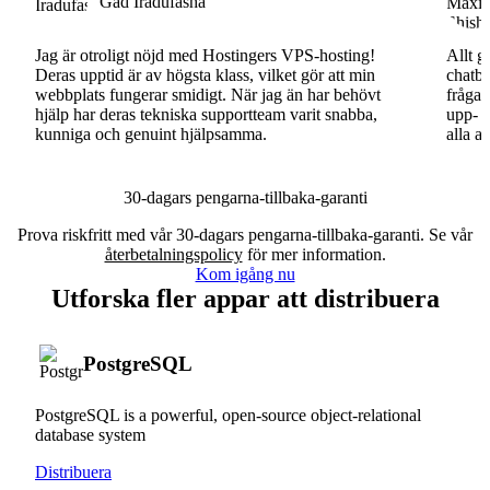
Gad Iradufasha
Jag är otroligt nöjd med Hostingers VPS-hosting!
Allt g
Deras upptid är av högsta klass, vilket gör att min
chatbo
webbplats fungerar smidigt. När jag än har behövt
fråga.
hjälp har deras tekniska supportteam varit snabba,
upp- o
kunniga och genuint hjälpsamma.
alla a
30-dagars pengarna-tillbaka-garanti
Prova riskfritt med vår 30-dagars pengarna-tillbaka-garanti. Se vår
återbetalningspolicy
för mer information.
Kom igång nu
Utforska fler appar att distribuera
PostgreSQL
PostgreSQL is a powerful, open-source object-relational
database system
Distribuera