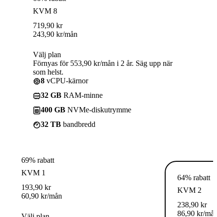
KVM 8
719,90
kr
243,90
kr
/mån
Välj plan
Förnyas för 553,90 kr/mån i 2 år. Säg upp när
som helst.
8
vCPU-kärnor
32 GB
RAM-minne
400 GB
NVMe-diskutrymme
32 TB
bandbredd
69% rabatt
KVM 1
64% rabatt
193,90
kr
KVM 2
60,90
kr
/mån
238,90
kr
86,90
kr
/må
Välj plan