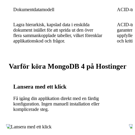
Dokumentdatamodell
ACID-tra
Lagra hierarkisk, kapslad data i enskilda
ACID-tra
dokument istället för att sprida ut den över
garantera
flera sammankopplade tabeller, vilket förenklar
uppfyller 
applikationskod och frågor.
och kritis
Varför köra MongoDB 4 på Hostinger
Lansera med ett klick
Få igång din applikation direkt med en färdig
konfiguration. Ingen manuell installation eller
komplicerade steg.