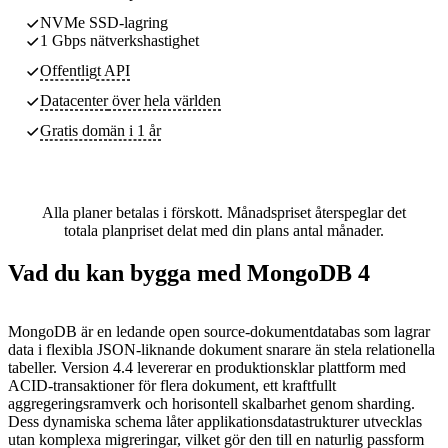
NVMe SSD-lagring
1 Gbps nätverkshastighet
Offentligt API
Datacenter
över hela världen
Gratis domän i 1 år
Alla planer betalas i förskott. Månadspriset återspeglar det
totala planpriset delat med din plans antal månader.
Vad du kan bygga med MongoDB 4
MongoDB är en ledande open source-dokumentdatabas som lagrar
data i flexibla JSON-liknande dokument snarare än stela relationella
tabeller. Version 4.4 levererar en produktionsklar plattform med
ACID-transaktioner för flera dokument, ett kraftfullt
aggregeringsramverk och horisontell skalbarhet genom sharding.
Dess dynamiska schema låter applikationsdatastrukturer utvecklas
utan komplexa migreringar, vilket gör den till en naturlig passform