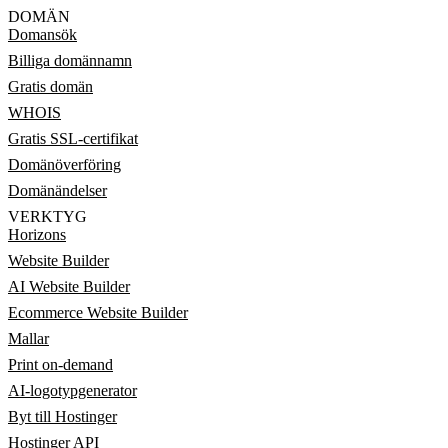
DOMÄN
Domansök
Billiga domännamn
Gratis domän
WHOIS
Gratis SSL-certifikat
Domänöverföring
Domänändelser
VERKTYG
Horizons
Website Builder
AI Website Builder
Ecommerce Website Builder
Mallar
Print on-demand
AI-logotypgenerator
Byt till Hostinger
Hostinger API