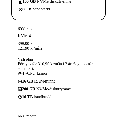
100 GB
NVMe-diskutrymme
8 TB
bandbredd
69% rabatt
KVM 4
398,90
kr
121,90
kr
/mån
Välj plan
Förnyas för 310,90 kr/mån i 2 år. Säg upp när
som helst.
4
vCPU-kärnor
16 GB
RAM-minne
200 GB
NVMe-diskutrymme
16 TB
bandbredd
66% rabatt