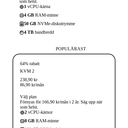
som helst.
1
vCPU-kärna
4 GB
RAM-minne
50 GB
NVMe-diskutrymme
4 TB
bandbredd
POPULÄRAST
64% rabatt
KVM 2
238,90
kr
86,90
kr
/mån
Välj plan
Förnyas för 166,90 kr/mån i 2 år. Säg upp när
som helst.
2
vCPU-kärnor
8 GB
RAM-minne