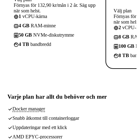
Förnyas för 132,90 kr/mån i 2 år. Säg upp
när som helst.
Välj plan
1
vCPU-kärna
Förnyas för 
när som helst
4 GB
RAM-minne
2
vCPU-kä
50 GB
NVMe-diskutrymme
8 GB
RAM
4 TB
bandbredd
100 GB
N
8 TB
band
Varje plan har
allt du behöver
och mer
Docker manager
Snabb åtkomst till containerloggar
Uppdateringar med ett klick
AMD EPYC-processorer